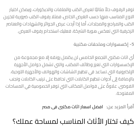
توفر الرفوف حلاً مثاليًا لعرض الكتب والملفات والديكورات، ويمكن اختيار
النوع المناسب منها حسب الغرض الخاص، فمثلا رفوف الكتب ضرورية لتخزين
الكتب والمراجع والمجلدات، أما إذا أردت عرض الجوائز والشهادات والعناصر
الزخرفية التي تعكس هوية الشركة، فعليك استخدام رفوف العرض.
5- إكسسوارات وملحقات مكتبية
أي اثاث مكتبي التجمع الخامس لن يكتمل رونقه إلا مع مجموعة من
الإكسسوارات التي تعزز وظائف المكتب، والتي تشمل حوامل الأجهزة
الإلكترونية التي تساعد في تنظيم الشاشات والهواتف والأجهزة اللوحية،
بالإضافة إلى أدوات تنظيم الكابلات التي تحافظ على ترتيب الكابلات وتجنب
الفوضى، علاوةً على فواصل المكاتب التي توفر الخصوصية في المساحات
المفتوحة.
أقرأ المزيد عن:
افضل اسعار اثاث مكتبى فى مصر
كيف تختار الأثاث المناسب لمساحة عملك؟