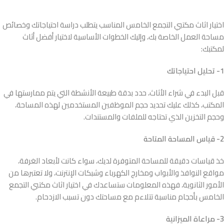
اختيار اثاث مكتبي التجمع الخامس المناسب يتطلب دراسة احتياجاتك وخصائص
مساحة العمل الخاصة بك، وإليك الخطوات الأساسية لاختيار أفضل أثاث
لمكتبك:
1- تحليل احتياجاتك
قبل البدء في شراء الأثاث، حدد بدقة طبيعة الأنشطة التي يتم ممارستها في
المكتب، كذلك عليك تحديد حجم الموظفين المستخدمين لهذه المساحة،
وحجم التخزين الذي تحتاجه للملفات والمستندات.
2- قياس المساحة المتاحة
خذ قياسات دقيقة للمساحة المتوفرة لديك، سواء كانت لأبعاد الغرفة،
مواقع النوافذ والأبواب ومخارج الكهرباء وشبكات الإنترنت، ولا تعتبرها من
الأمور الثانوية، فهذه المعلومات ستساعدك في اختيار اثاث مكتبي التجمع
الخامس بأحجام مناسبة تتلاءم مع مساحتك دون تسبب الازدحام.
3- مراعاة الميزانية