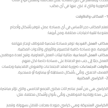
الضرورية والتي لا غني عنها في أي مكتب:
1- المكاتب والطاولات
تعتبر المكاتب حجر الأساس في أي مساحة عمل، تتوفر بأشكال وأحجام
متنوعة لتلبية احتياجات مختلفة، ومن أبرزها:
مكاتب العمل الفردية
: توفر مساحة شخصية للموظف لإنجاز مهامه
اليومية، مع مساحة كافية للكمبيوتر والأوراق والأدوات المكتبية.
مكاتب العمل الجماعية
: مثالية لبيئات العمل التعاونية، وتتيح لعدة موظفين
العمل جنبًا إلى جنب مع الحفاظ على مساحة خاصة لكل منهم.
طاولات الاجتماعات
: ضرورية لعقد الاجتماعات والعروض التقديمية وجلسات
العصف الذهني، وتأتي بأشكال مستطيلة أو بيضاوية أو مستديرة.
2- الكراسي المكتبية
الكراسي هي من أهم عناصر اثاث مكتبي التجمع الخامس، والتي تؤثر مباشرة
على صحة وإنتاجية الموظفين، وتأتي بأنواع وأشكال مختلفة، مثل:
الكراسي المتحركة
: وهي كراسي مزودة بعجلات للتنقل بسهولة، وتتميز