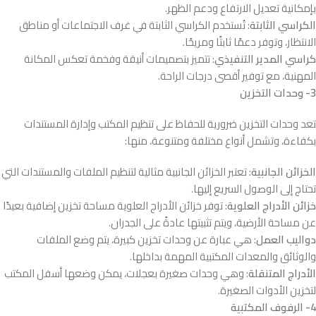
بإمكانية تعديل الارتفاع ودعم الظهر.
الكراسي الثابتة
: تُستخدم الكراسي الثابتة في غرف الاجتماعات أو مناطق
الانتظار، وتوفر دعمًا ثابتًا ومريحًا.
كراسي المدير التنفيذي
: تتميز بتصميمات أنيقة وفخمة تعكس المكانة
المهنية، مع توفير أقصى درجات الراحة.
3- وحدات التخزين
تعد وحدات التخزين ضرورية للحفاظ على تنظيم المكتب وإدارة المستندات
بكفاءة، وتشمل أنواع مختلفة ومتنوعة، منها:
الخزائن الجانبية
: تعتبر الخزائن الجانبية مثالية لتنظيم الملفات والمستندات التي
تحتاج إلى الوصول السريع إليها.
خزائن الأدراج العلوية
: توفر خزائن الأدراج العلوية مساحة تخزين إضافية بعيدًا
عن مساحة الأرضية، ويتم تثبيتها عادةً على الجدران.
دواليب العمل
: هي عبارة عن وحدات تخزين كبيرة، يتم وضع الملفات
والوثائق والمعدات المكتبية المهمة بداخلها.
الأدراج المتنقلة
: وهي وحدات صغيرة بعجلات، يمكن وضعها أسفل المكتب
لتخزين الأدوات الصغيرة.
4- الرفوف المكتبية