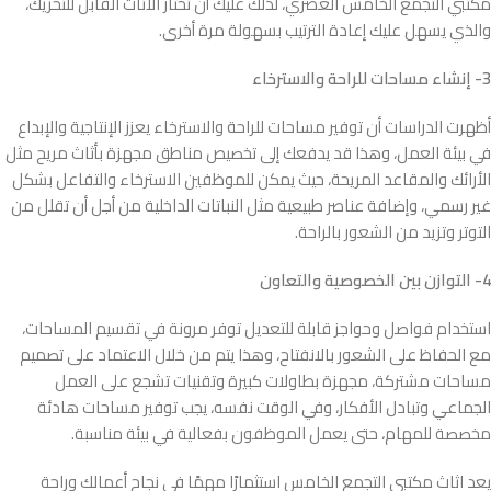
مكتبي التجمع الخامس العصري، لذلك عليك أن تختار الأثاث القابل للتحريك،
والذي يسهل عليك إعادة الترتيب بسهولة مرة أخرى.
3- إنشاء مساحات للراحة والاسترخاء
أظهرت الدراسات أن توفير مساحات للراحة والاسترخاء يعزز الإنتاجية والإبداع
في بيئة العمل، وهذا قد يدفعك إلى تخصيص مناطق مجهزة بأثاث مريح مثل
الأرائك والمقاعد المريحة، حيث يمكن للموظفين الاسترخاء والتفاعل بشكل
غير رسمي، وإضافة عناصر طبيعية مثل النباتات الداخلية من أجل أن تقلل من
التوتر وتزيد من الشعور بالراحة.
4- التوازن بين الخصوصية والتعاون
استخدام فواصل وحواجز قابلة للتعديل توفر مرونة في تقسيم المساحات،
مع الحفاظ على الشعور بالانفتاح، وهذا يتم من خلال الاعتماد على تصميم
مساحات مشتركة، مجهزة بطاولات كبيرة وتقنيات تشجع على العمل
الجماعي وتبادل الأفكار، وفي الوقت نفسه، يجب توفير مساحات هادئة
مخصصة للمهام، حتى يعمل الموظفون بفعالية في بيئة مناسبة.
يعد اثاث مكتبي التجمع الخامس استثمارًا مهمًا في نجاح أعمالك وراحة