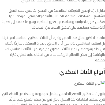
والأوراق المبعثرة والكابلات المتشابكة تخلق منظرًا غير مهني.
خلال زيارته لإحدى الشركات المنافسة في التجمع الخامس، لاحظ الفرق
الشاسع، المساحات المنظمة، المكاتب الأنيقة والكراسي المريحة، كلها
تعكس صورة احترافية وتساهم في تعزيز الإنتاجية، وهو ما دفعه إلى تحديث
أثاث مكتبه، وساعده على تحقيق العديد من النجاحات.
فلماذا لا تكون مثل هذا المدير، وتدرك أن الاثاث المكتبي المناسب ليس ترفًا،
بل استثمار استراتيجي يؤثر على أداء الفريق وصورة الشركة، دعنا إذًا نأخذك
في رحلة بسيطة عن أنواع الأثاث المكتبي وكيفية اختيار الأثاث المناسب لك،
بالإضافة إلى بعض النصائح التي تساعدك في الحفاظ عليه لأطول فترة
ممكنة.
أنواع الأثاث المكتبي
يتنوع اثاث مكتبي التجمع الخامس ليشمل مجموعة واسعة من القطع التي
تلبي مختلف احتياجات بيئة العمل، وكل نوع من هذه القطع يخدم غرضًا
محددًا ويساهم في خلق مساحة عمل متكاملة، وتشمل أنواع الأثاث