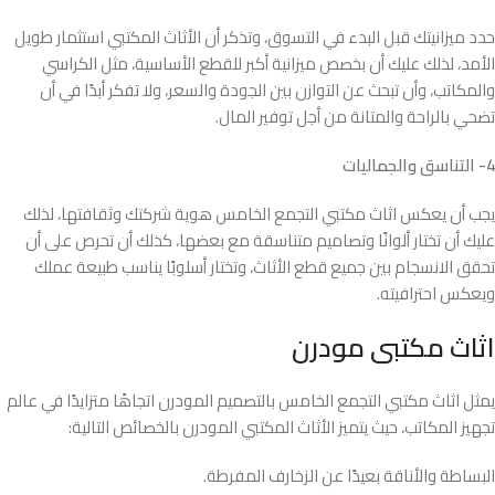
حدد ميزانيتك قبل البدء في التسوق، وتذكر أن الأثاث المكتبي استثمار طويل
الأمد، لذلك عليك أن بخصص ميزانية أكبر للقطع الأساسية، مثل الكراسي
والمكاتب، وأن تبحث عن التوازن بين الجودة والسعر، ولا تفكر أبدًا في أن
تضحي بالراحة والمتانة من أجل توفير المال.
4- التناسق والجماليات
يجب أن يعكس اثاث مكتبي التجمع الخامس هوية شركتك وثقافتها، لذلك
عليك أن تختار ألوانًا وتصاميم متناسقة مع بعضها، كذلك أن تحرص على أن
تحقق الانسجام بين جميع قطع الأثاث، وتختار أسلوبًا يناسب طبيعة عملك
ويعكس احترافيته.
اثاث مكتبى مودرن
يمثل اثاث مكتبي التجمع الخامس بالتصميم المودرن اتجاهًا متزايدًا في عالم
تجهيز المكاتب، حيث يتميز الأثاث المكتبي المودرن بالخصائص التالية:
البساطة والأناقة بعيدًا عن الزخارف المفرطة.