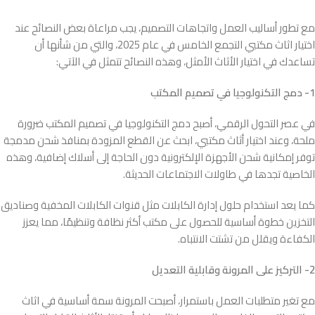
مع تطور أساليب العمل واتجاهات التصميم، يجب مراعاة بعض النصائح عند
اختيار اثاث مكتبي التجمع الخامس في عام 2025، والتي من شأنها أن
تساعدك في اختيار الأثاث الأمثل، وهذه النصائح تتمثل في الآتي:
1- دمج التكنولوجيا في تصميم المكتب
في عصر التحول الرقمي، أصبح دمج التكنولوجيا في تصميم المكتب ضرورة
ملحة، وعند اختيار أثاث مكتبي، ابحث عن القطع المزودة بمنافذ شحن مدمجة
توفر إمكانية شحن الأجهزة الإلكترونية دون الحاجة إلى أسلاك إضافية، وهذه
الخاصية تجدها في طاولات الاجتماعات الحديثة.
كما يعد استخدام حلول إدارة الكابلات مثل قنوات الكابلات المخفية وصناديق
التخزين خطوة أساسية للحصول على مكتب أكثر نظافة وتنظيمًا، مما يعزز
الكفاءة ويقلل من تشتت الانتباه.
2- التركيز على المرونة وقابلية التعديل
مع تغير متطلبات العمل باستمرار، أصبحت المرونة سمة أساسية في اثاث