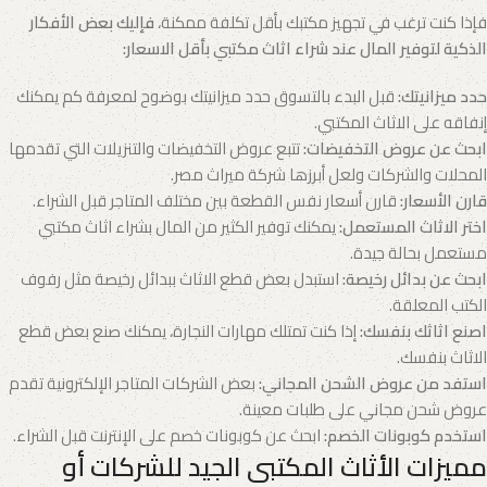
فإذا كنت ترغب في تجهيز مكتبك بأقل تكلفة ممكنة،
فإليك بعض الأفكار
الذكية لتوفير المال عند شراء اثاث مكتبي بأقل الاسعار:
حدد ميزانيتك:
قبل البدء بالتسوق حدد ميزانيتك بوضوح لمعرفة كم يمكنك
إنفاقه على الاثاث المكتبي.
ابحث عن عروض التخفيضات:
تتبع عروض التخفيضات والتنزيلات التي تقدمها
المحلات والشركات ولعل أبرزها شركة ميراث مصر.
قارن الأسعار:
قارن أسعار نفس القطعة بين مختلف المتاجر قبل الشراء.
اختر الاثاث المستعمل:
يمكنك توفير الكثير من المال بشراء اثاث مكتبي
مستعمل بحالة جيدة.
ابحث عن بدائل رخيصة:
استبدل بعض قطع الاثاث ببدائل رخيصة مثل رفوف
الكتب المعلقة.
اصنع اثاثك بنفسك:
إذا كنت تمتلك مهارات النجارة، يمكنك صنع بعض قطع
الاثاث بنفسك.
استفد من عروض الشحن المجاني:
بعض الشركات المتاجر الإلكترونية تقدم
عروض شحن مجاني على طلبات معينة.
استخدم كوبونات الخصم:
ابحث عن كوبونات خصم على الإنترنت قبل الشراء.
مميزات الأثاث المكتبى الجيد للشركات أو