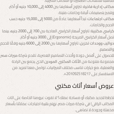
مناسبة للمساحات الصغيرة أو المكاتب المنزلية.
مكاتب إدارية فاخرة
: تتراوح أسعارها بين
4000 إلى 10,000 جنيه
أو أكثر،
وتتميز بتصميمات أنيقة وخامات متينة.
مكاتب اجتماعات
: تبدأ أسعارها عادةً من
5000 إلى 15,000 جنيه
حسب
الحجم والخامات.
كراسي مكتبية
: تتراوح أسعار الكراسي العادية بين
700 إلى 2000 جنيه
، بينما
تصل أسعار الكراسي المريحة (Ergonomic) إلى
3000 جنيه
أو أكثر.
دواليب ووحدات تخزين
: تتراوح أسعارها بين
2000 إلى 6000 جنيه
وفقًا للحجم
والتصميم.
للحصول على أفضل جودة وأحدث التصاميم العصرية، تقدم شركة
ميراث مصر
مجموعة متنوعة من
الأثاث المكتبي المودرن
الذي يجمع بين الراحة
والعملية، مع خيارات تناسب مختلف الميزانيات، تواصل معنا لمزيد من
الاستفسار على 201092518217+.
عروض أسعار أثاث مكتبي
تخطط لتجديد مكتبك أو مساحة عملك؟ لا تفوت عروضنا الخاصة على اثاث
المكاتب الراقي! في شركة ميراث مصر، نهتم بتلبية احتياجات عملائنا بأسعار
مذهلة وجودة لا تضاهى.