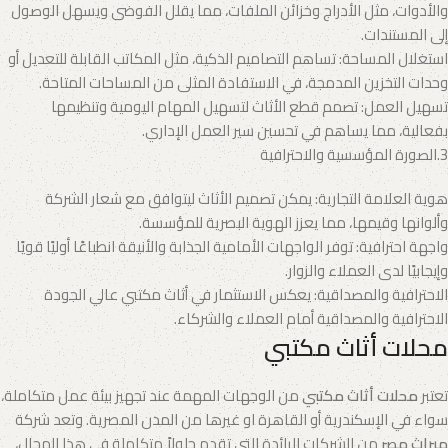
والأدوات، مثل الأدراج وخزائن الملفات، مما يقلل الفوضى ويسهل الوصول
إلى المستندات.
استغلال المساحة: تساهم التصاميم الذكية، مثل المكاتب القابلة للتعديل أو
وحدات التخزين المدمجة، في الاستفادة المثلى من المساحات المتاحة.
تسهيل العمل: تصمم قطع الأثاث لتسهيل المهام اليومية وتنظيمها
بفعالية، مما يساهم في تحسين سير العمل الإداري.
3.الصورة المؤسسية والاحترافية
هوية العلامة التجارية: يمكن تصميم الأثاث ليتوافق مع شعار الشركة
وألوانها وقيمها، مما يعزز الهوية البصرية للمؤسسة.
واجهة احترافية: توفر الواجهات الأمامية الجذابة والأنيقة انطباعًا أوليًا قويًا
وإيجابيًا لدى العملاء والزوار.
الاحترافية والمصداقية: يعكس الاستثمار في أثاث مكتبي عالي الجودة
الاحترافية والمصداقية أمام العملاء والشركاء.
محلات أثاث مكتبي
تعتبر
محلات أثاث مكتبي
من الوجهات المهمة عند تجهيز بيئة عمل متكاملة،
سواء في الإسكندرية أو القاهرة او غيرها من المدن المصرية. وتعد شركة
ميراث مصر
من الشركات الرائدة التي تقدم حلولاً متكاملة في هذا المجال،