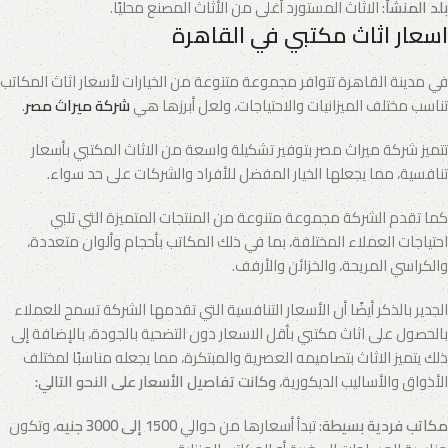
بلد المنشأ:
الاثاث المستورد أغلى من الأثاث المصنع محليًا.
اسعار اثاث مكتبي في القاهرة
في مدينة القاهرة تتوافر مجموعة متنوعة من الخيارات لأسعار اثاث المكاتب
تناسب مختلف الميزانيات والاحتياجات، ولعل أبرزها هي
شركة ميراث مصر
.
تتميز شركة ميراث مصر بتوفير تشكيلة واسعة من الاثاث المكتبي بأسعار
تنافسية، مما يجعلها الخيار المفضل للأفراد والشركات على حد سواء.
كما تقدم الشركة مجموعة متنوعة من المنتجات المتميزة التي تلبي
احتياجات العملاء المختلفة، بما في ذلك المكاتب بأحجام وألوان متعددة،
والكراسي المريحة، والخزائن والأرفف.
الجدير بالذكر أيضًا أن الأسعار التنافسية التي تقدمها الشركة تسمح للعملاء
بالحصول على اثاث مكتبي بأقل الاسعار دون التضحية بالجودة، بالإضافة إلى
ذلك يتميز الاثاث بتصاميمه العصرية والمبتكرة، مما يجعله مناسبًا لمختلف
الأذواق والأساليب الديكورية،
وكانت تفاصيل الأسعار على النحو التالي:
مكاتب فردية بسيطة
: تبدأ أسعارها من حوالي
1500 إلى 3000 جنيه
، وتكون