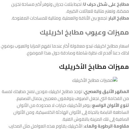
مطابخ على شكل حرف U
: تحيط بثلاث جدران وتوفر أكبر مساحة تخزين
ممكنة، وتعتبر مثالية للعائلات الكبيرة.
مطابخ البار
: تجمع بين الأناقة والعملية، ومثالية للمساحات المفتوحة.
مميزات وعيوب مطابخ اكريليك
اسعار مطابخ اكريليك تبدو معقولة أكثر عندما تفهم المزايا والعيوب بوضوح،
لذلك دعنا أقدم لك نظرة شاملة وصادقة حول هذا الموضوع.
مميزات مطابخ الأكريليك
المظهر الأنيق والعصري
: توجد مطابخ اكريليك مودرن​ تمنح مطبخك لمسة
من الفخامة التي تجعل الضيوف يتوقفون معجبين بجمال التصميم.
تنوع الألوان الواسع
: يوفر الأكريليك خيارات لا محدودة من الألوان
الساطعة النابضة بالحياة إلى الألوان الهادئة الكلاسيكية، ومن الألوان
الصافية إلى تلك المزينة بالنقوش الفنية.
مقاومة الرطوبة والماء
: الأكريليك يقاوم هذه العوامل مثل المحارب