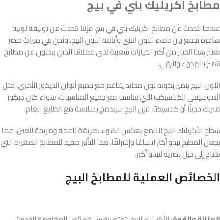
مطابخ اكريليك بني في بيج
عندما نتحدث عن مطابخ اكريليك بني في بيج، فإننا نتحدث عن توليفة لونية
ساحرة تجمع بين دفء اللون البني وأناقة اللون البيج، ونحن في ميراث مصر
نعتبر هذا الخيار من أكثر الخيارات شعبية لدى عملائنا الذين يبحثون عن مطابخ
تتميز بالهدوء والرقي.
اللون البيج يتميز بكونه لون محايد يتناغم مع جميع ألوان الديكور الأخرى، مثل
الموسيقى الكلاسيكية التي تتناسب مع جميع المناسبات، سواء كان ديكور
منزلك حديثًا أو كلاسيكيًا، فإن البيج سيندمج بسلاسة مع الطابع العام.
سطح الأكريليك البيج اللامع يعكس الضوء بطريقة ناعمة ومريحة للعين، مما
يجعل المطبخ يبدو أكثر اتساعًا وإشراقًا، هذا التأثير مفيد للمطابخ الصغيرة التي
تحتاج إلى حيل بصرية لتبدو أكبر.
الخصائص العملية للمطابخ البيج
المتانة والقوة
: الأكريليك البيج يتمتع بنفس خصائص المقاومة للخدوش