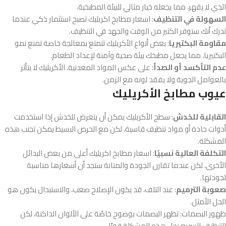
الذي لا يقهر، مما يجعله خيار مثالي للبيئة المطبخية.
السهولة في التنظيف
: اسعار مطابخ اكريليك تصبح استثمار ذكي عندما
تدرك أنك ستوفر الكثير من الوقت والجهد في التنظيف.
مقاومة البكتيريا
: بعض أنواع الأكريليك تتمتع بمعالجة خاصة تمنع نمو
البكتيريا، مما يجعل مطبخك بيئة صحية وآمنة لإعداد الطعام.
عدم التأكسد أو الصدأ
: على عكس المواد المعدنية، الأكريليك لا يتأثر
بالعوامل الجوية ولا يفقد لونه مع الزمن.
عيوب مطابخ الأكريليك
القابلية للخدش
: سطح الأكريليك يمكن أن يتعرض للخدش إذا استخدمت
أدوات حادة أو مواد تنظيف قاسية، لكن مع الحرص البسيط يمكن تجنب هذه
المشكلة.
التكلفة العالية نسبيًا
: اسعار مطابخ اكريليك أعلى من بعض البدائل
الأخرى، لكن عندما تقارن الجودة والمتانة ستجد أن أسعارها مناسبة
لجودتها.
صعوبة الترميم
: عند التلف، قد يكون الإصلاح صعب، والاستبدال يكون هو
الحل الأمثل.
ظهور البصمات: تظهر البصمات بوضوح خاصًة على الألوان الداكنة، لكن
التنظيف السريع يحل هذه المشكلة فورًا.