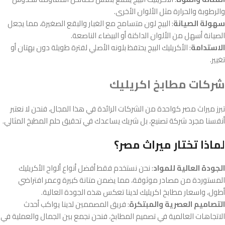
والرطوبة والحرارة مثل الألوان الأخرى.
سهولة الصيانة
: البيج لون متسامح مع الغبار والبقع الصغيرة، مما يجعل
الصيانة أسهل من الألوان الداكنة أو البيضاء الناصعة.
الاستدامة
: الأكريليك البيج يحتفظ بلونه الأصلي لفترة طويلة دون بهتان أو
تغيير.
شركات مطابخ اكريليك
تبرز ميراث مصر كواحدة من الشركات الرائدة في هذا المجال، فنحن لا نعتبر
أنفسنا مجرد شركة تصنيع، بل شريك يساعدك في تحقيق حلم المطبخ المثالي.
لماذا تختار ميراث مصر؟
الجودة العالية للمواد
: نحن نستخدم فقط أفضل أنواع ألواح الأكريليك
المستوردة من مصادر موثوقة، مما يضمن متانة كبيرة وعمر افتراضي
أطول، واسعار مطابخ اكريليك لدينا تعكس هذه الجودة العالية.
التصاميم العصرية والمبتكرة
: فريق المصممين لدينا يواكب أحدث
الاتجاهات العالمية في تصميم المطابخ، فنحن نجمع بين الجمال والعملية في