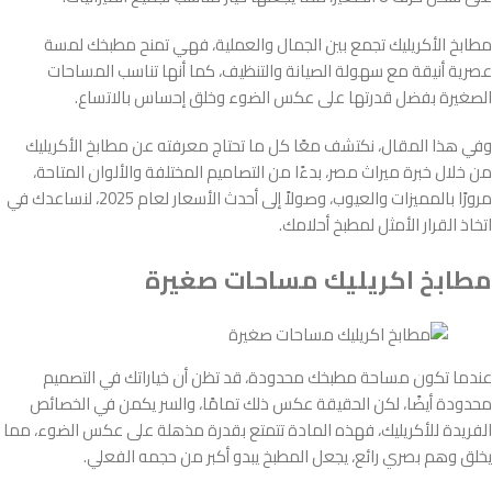
مطابخ الأكريليك تجمع بين الجمال والعملية، فهي تمنح مطبخك لمسة
عصرية أنيقة مع سهولة الصيانة والتنظيف، كما أنها تناسب المساحات
الصغيرة بفضل قدرتها على عكس الضوء وخلق إحساس بالاتساع.
وفي هذا المقال، نكتشف معًا كل ما تحتاج معرفته عن مطابخ الأكريليك
من خلال خبرة ميراث مصر، بدءًا من التصاميم المختلفة والألوان المتاحة،
مرورًا بالمميزات والعيوب، وصولاً إلى أحدث الأسعار لعام 2025، لنساعدك في
اتخاذ القرار الأمثل لمطبخ أحلامك.
مطابخ اكريليك مساحات صغيرة
عندما تكون مساحة مطبخك محدودة، قد تظن أن خياراتك في التصميم
محدودة أيضًا، لكن الحقيقة عكس ذلك تمامًا، والسر يكمن في الخصائص
الفريدة للأكريليك، فهذه المادة تتمتع بقدرة مذهلة على عكس الضوء، مما
يخلق وهم بصري رائع، يجعل المطبخ يبدو أكبر من حجمه الفعلي.