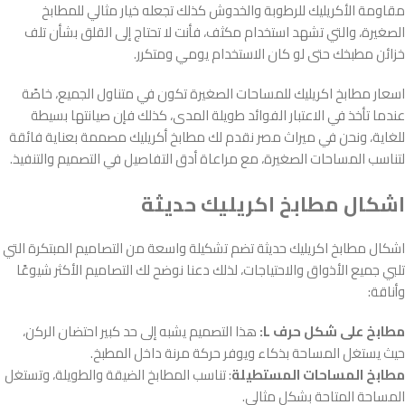
مقاومة الأكريليك للرطوبة والخدوش كذلك تجعله خيار مثالي للمطابخ
الصغيرة، والتي تشهد استخدام مكثف، فأنت لا تحتاج إلى القلق بشأن تلف
خزائن مطبخك حتى لو كان الاستخدام يومي ومتكرر.
اسعار مطابخ اكريليك للمساحات الصغيرة تكون في متناول الجميع، خاصًة
عندما تأخذ في الاعتبار الفوائد طويلة المدى، كذلك فإن صيانتها بسيطة
للغاية، ونحن في ميراث مصر نقدم لك مطابخ أكريليك مصممة بعناية فائقة
لتناسب المساحات الصغيرة، مع مراعاة أدق التفاصيل في التصميم والتنفيذ.
اشكال مطابخ اكريليك حديثة
اشكال مطابخ اكريليك حديثة تضم تشكيلة واسعة من التصاميم المبتكرة التي
تلبي جميع الأذواق والاحتياجات، لذلك دعنا نوضح لك التصاميم الأكثر شيوعًا
وأناقة:
مطابخ على شكل حرف L:
هذا التصميم يشبه إلى حد كبير احتضان الركن،
حيث يستغل المساحة بذكاء ويوفر حركة مرنة داخل المطبخ.
مطابخ المساحات المستطيلة
: تناسب المطابخ الضيقة والطويلة، وتستغل
المساحة المتاحة بشكل مثالي.