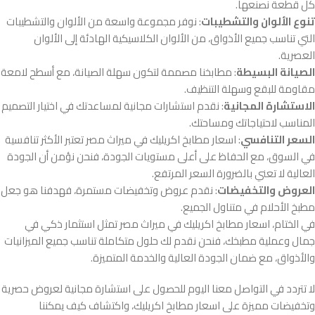
كل قطعة نصنعها.
تنوع الألوان والتشطيبات
: نوفر مجموعة واسعة من الألوان والتشطيبات
التي تناسب جميع الأذواق، من الألوان الكلاسيكية الهادئة إلى الألوان
العصرية.
الصيانة البسيطة
: مطابخنا مصممة لتكون سهلة الصيانة، مع أسطح لامعة
مقاومة للبقع وسهلة التنظيف.
الاستشارة المجانية
: نقدم استشارات مجانية لمساعدتك في اختيار التصميم
المناسب لاحتياجاتك ومساحتك.
السعر التنافسي
: اسعار مطابخ اكريليك في ميراث مصر تعتبر الأكثر تنافسية
في السوق، مع الحفاظ على أعلى مستويات الجودة، فنحن نؤمن أن الجودة
العالية لا تعني بالضرورة السعر المرتفع.
العروض والتخفيضات
: نقدم عروض وتخفيضات مستمرة، فهدفنا هو جعل
مطبخ الأحلام في متناول الجميع.
في الختام، اسعار مطابخ اكريليك في ميراث مصر تمثل استثمار ذكي في
جمال وعملية مطبخك، فنحن نقدم لك حلول متكاملة تناسب جميع الميزانيات
والأذواق، مع ضمان الجودة العالية والخدمة المتميزة.
لا تتردد في التواصل معنا اليوم للحصول على استشارة مجانية لعروض حصرية
وتخفيضات مميزة على اسعار مطابخ اكريليك، واكتشاف كيف يمكننا