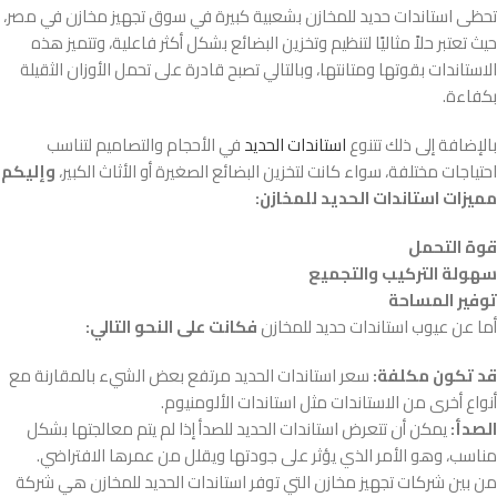
تحظى استاندات حديد للمخازن بشعبية كبيرة في سوق تجهيز مخازن في مصر،
حيث تعتبر حلاً مثاليًا لتنظيم وتخزين البضائع بشكل أكثر فاعلية، وتتميز هذه
الاستاندات بقوتها ومتانتها، وبالتالي تصبح قادرة على تحمل الأوزان الثقيلة
بكفاءة.
بالإضافة إلى ذلك تتنوع
استاندات الحديد
في الأحجام والتصاميم لتناسب
احتياجات مختلفة، سواء كانت لتخزين البضائع الصغيرة أو الأثاث الكبير،
وإليكم
مميزات استاندات الحديد للمخازن:
قوة التحمل
سهولة التركيب والتجميع
توفير المساحة
أما عن عيوب استاندات حديد للمخازن
فكانت على النحو التالي:
قد تكون مكلفة:
سعر استاندات الحديد مرتفع بعض الشيء بالمقارنة مع
أنواع أخرى من الاستاندات مثل استاندات الألومنيوم.
الصدأ:
يمكن أن تتعرض استاندات الحديد للصدأ إذا لم يتم معالجتها بشكل
مناسب، وهو الأمر الذي يؤثر على جودتها ويقلل من عمرها الافتراضي.
من بين شركات تجهيز مخازن التي توفر استاندات الحديد للمخازن هي شركة