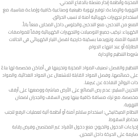
المخزنة وأنظمة إنذار متصلة بالدفاع المدني.
التهوية والإضاءة: توفير تهوية طبيعية وصناعية كافية وإضاءة مناسبة، مع
استخدام تجهيزات كهربائية آمنة لا تسبب الحرائق.
المنع من التدخين: منع التدخين والجلوس داخل المخازن منعاً باتاً.
الكهرباء: تركيب جميع التوصيلات والتجهيزات الكهربائية وفقاً للمواصفات
الفنية الآمنة، وتزويدها بسكينة خارجية لفصل التيار الكهربائي في الحالات
الطارئة أو عند انتهاء الدوام.
شروط التنظيم والإدارة
التنظيم والفصل: تصنيف المواد المخزنة وتخزينها في أماكن مخصصة لها بناءً
على خصائصها، وفصل المواد القابلة للاشتعال عن المواد الغذائية، والمواد
ذات الروائح النفاذة عن غيرها.
التخزين السليم: عدم رص البضائع على الأرض مباشرة ووضعها على أرفف
مخصصة، مع ترك مسافة كافية بينها وبين السقف والجدران لضمان
التهوية.
النظام الميكانيكي: استخدام سلالم آمنة أو أنظمة آلية لعمليات الرفع لتجنب
مخاطر السقوط.
إجراءات الدخول والخروج: منع دخول الأفراد غير المختصين وفرض رقابة
صارمة على الحركة داخل المخزن.