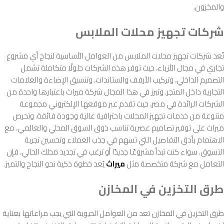
والمخزون.
شركات تجهيز محلات الملابس
تُعد شركات تجهيز محلات الملابس من العوامل الأساسية لنجاح أي مشروع
تجاري في مجال الأزياء، حيث توفر هذه الشركات حلولًا متكاملة تشمل
التصميم الداخلي، وتركيب الأرفف والستاندات، وتنسيق الإضاءة والعلامات
التجارية داخل المتجر. وتبرز في هذا المجال شركة ميراث باعتبارها واحدة من
الشركات الرائدة في مصر، حيث تقدم عبر موقعها الإلكتروني مجموعة
متنوعة من خدمات تجهيز المحلات باحترافية عالية وجودة فائقة. وتحرص
ميراث على توفير تصاميم عصرية تناسب ذوق السوق المحلي والعالمي، مع
الاهتمام بأدق التفاصيل التي تسهم في جذب العملاء وتحسين تجربة
التسوق. سواء كنت تبدأ مشروعًا جديدًا أو ترغب في تجديد محلك الحالي، فإن
التعامل مع شركة متخصصة مثل
ميراث
يُعد خطوة ذكية نحو النجاح والتميز.
طرق التخزين في المخازن
طرق التخزين في المخازن تعد من العوامل الحيوية التي يجب مراعاتها بعناية