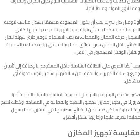
لضمان فعالية وسلامة العمليات التشغيلية تتنوع طرق التخزين وتتفاوت
وفقًا لنوع المواد ومتطلباتها.
أولاً وقبل كل شيء يجب أن يكون المستودع مصممًا بشكل مناسب لنوعية
المواد المخزنة، كما يجب أن يتوافر فيه التهوية الجيدة والفراغ الكافي
لتسهيل حركة العمال والمعدات، ثم يجب الاهتمام بتوفير طرق سهلة لنقل
البضائع داخل المخزن دون عوائق، مما يساعد على زيادة كفاءة العمليات
وتقليل الوقت المستغرق في النقل.
يجب أيضًا الحرص على النظافة الشاملة داخل المستودع، بالإضافة إلى تأمين
جميع وصلات الكهرباء والتحقق من سلامتها باستمرار لتجنب حدوث أي
مشاكل.
تعتبر استخدام الرفوف والحوامل الحديدية المناسبة للمواد المخزنة أمرًا
ضروريًا في تجهيز مخازن لتحقيق التنظيم والفعالية في المساحة، وكذلك يُنصح
بإنشاء باركود لكل صنف من البضائع وتصنيفها في المخزن، مما يسهل
عملية التعرف عليها وإدارتها بشكل أفضل.
مقايسة تجهيز المخازن