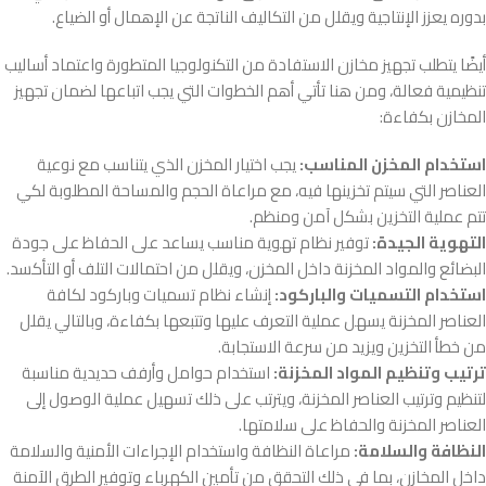
بدوره يعزز الإنتاجية ويقلل من التكاليف الناتجة عن الإهمال أو الضياع.
أيضًا يتطلب تجهيز مخازن الاستفادة من التكنولوجيا المتطورة واعتماد أساليب
تنظيمية فعالة، ومن هنا تأتي أهم الخطوات التي يجب اتباعها لضمان تجهيز
المخازن بكفاءة:
استخدام المخزن المناسب:
يجب اختيار المخزن الذي يتناسب مع نوعية
العناصر التي سيتم تخزينها فيه، مع مراعاة الحجم والمساحة المطلوبة لكي
تتم عملية التخزين بشكل آمن ومنظم.
التهوية الجيدة:
توفير نظام تهوية مناسب يساعد على الحفاظ على جودة
البضائع والمواد المخزنة داخل المخزن، ويقلل من احتمالات التلف أو التأكسد.
استخدام التسميات والباركود:
إنشاء نظام تسميات وباركود لكافة
العناصر المخزنة يسهل عملية التعرف عليها وتتبعها بكفاءة، وبالتالي يقلل
من خطأ التخزين ويزيد من سرعة الاستجابة.
ترتيب وتنظيم المواد المخزنة:
استخدام حوامل وأرفف حديدية مناسبة
لتنظيم وترتيب العناصر المخزنة، ويترتب على ذلك تسهيل عملية الوصول إلى
العناصر المخزنة والحفاظ على سلامتها.
النظافة والسلامة:
مراعاة النظافة واستخدام الإجراءات الأمنية والسلامة
داخل المخازن، بما في ذلك التحقق من تأمين الكهرباء وتوفير الطرق الآمنة