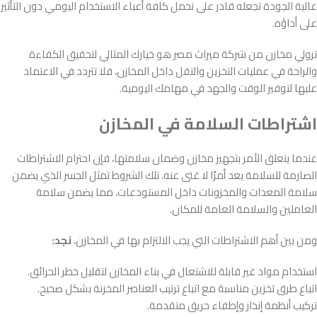
عالية الجودة تجعله قادر على تحمل كافة أعباء الاستخدام اليومي دون التأثير
على أداؤه.
ترولي مخازن من شركة ميراث مصر هو خيارك المثالي لتحقيق الكفاءة
والراحة في عمليات التخزين والنقل داخل المخازن، فلا تتردد في الاعتماد
عليها لتوفير الوقت والجهد في مهامك اليومية.
اشتراطات السلامة في المخازن
عندما يتعلق الأمر بتجهيز مخازن وضمان سلامتها، فإن احترام الاشتراطات
الصارمة للسلامة يعد أمرًا لا غنى عنه، تلك الشروط تمثل الجسر الذي يضمن
سلامة المعدات والمخزونات داخل المستودعات، مما يضمن سلامة
العاملين والسلامة العامة للمكان.
ومن بين أهم الاشتراطات التي يجب الالتزام بها في المخازن،
نجد:
استخدام مواد غير قابلة للاشتعال في بناء المخازن لتقليل خطر الحرائق.
اتباع طرق تخزين مناسبة مع اتباع ترتيب العناصر المخزنة بشكل صحيح.
تركيب أنظمة إنذار وإطفاء حريق متقدمة.