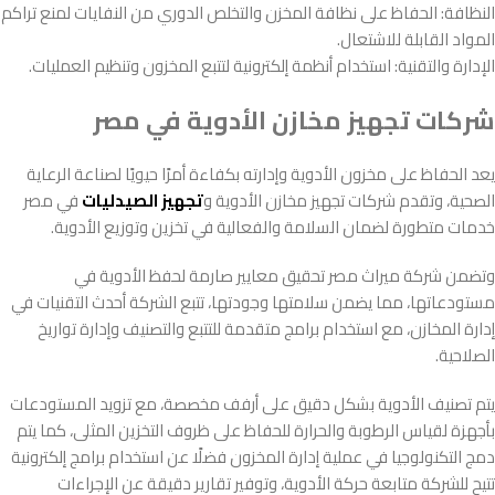
النظافة: الحفاظ على نظافة المخزن والتخلص الدوري من النفايات لمنع تراكم
المواد القابلة للاشتعال.
الإدارة والتقنية: استخدام أنظمة إلكترونية لتتبع المخزون وتنظيم العمليات.
شركات تجهيز مخازن الأدوية في مصر
يعد الحفاظ على مخزون الأدوية وإدارته بكفاءة أمرًا حيويًا لصناعة الرعاية
الصحية، وتقدم شركات تجهيز مخازن الأدوية و
تجهيز الصيدليات
في مصر
خدمات متطورة لضمان السلامة والفعالية في تخزين وتوزيع الأدوية.
وتضمن شركة ميراث مصر تحقيق معايير صارمة لحفظ الأدوية في
مستودعاتها، مما يضمن سلامتها وجودتها، تتبع الشركة أحدث التقنيات في
إدارة المخازن، مع استخدام برامج متقدمة للتتبع والتصنيف وإدارة تواريخ
الصلاحية.
يتم تصنيف الأدوية بشكل دقيق على أرفف مخصصة، مع تزويد المستودعات
بأجهزة لقياس الرطوبة والحرارة للحفاظ على ظروف التخزين المثلى، كما يتم
دمج التكنولوجيا في عملية إدارة المخزون فضلًا عن استخدام برامج إلكترونية
تتيح للشركة متابعة حركة الأدوية، وتوفير تقارير دقيقة عن الإجراءات