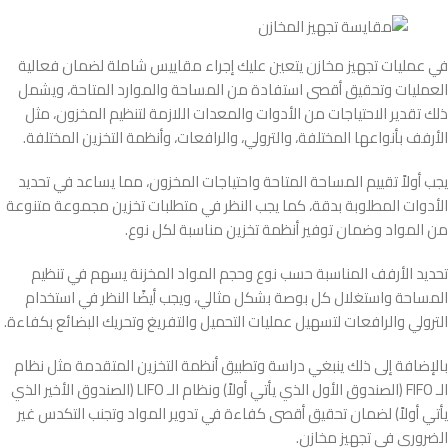
في عمليات تجهيز مخازن يتعين عليك إجراء مقاييس شاملة لضمان فعالية
العمليات وتحقيق أقصى استفادة من المساحة والموارد المتاحة، ويشمل
ذلك تقدير الاحتياجات من الأدوات والمعدات اللازمة لتنظيم المخزون، مثل
الأرفف بأنواعها المختلفة، والترولي، والرافعات، وأنظمة التخزين المختلفة.
يجب أولاً تقييم المساحة المتاحة واحتياجات المخزون، مما يساعد في تحديد
الأدوات المطلوبة بدقة، كما يجب النظر في متطلبات تخزين مجموعة متنوعة
من المواد وضمان توفير أنظمة تخزين مناسبة لكل نوع.
تحديد الأرفف المناسبة حسب نوع وحجم المواد المخزنة يسهم في تنظيم
المساحة واستغلال كل بوصة بشكل مثالي، ويجب أيضًا النظر في استخدام
الترولي والرافعات لتسهيل عمليات التحميل والتفريغ وتحريك البضائع بكفاءة.
بالإضافة إلى ذلك ينبغي دراسة وتطبيق أنظمة التخزين المتقدمة مثل نظام
الـ FIFO (الصندوق الأول الذي يأتي أولاً) ونظام الـ LIFO (الصندوق الأخير الذي
يأتي أولاً) لضمان تحقيق أقصى كفاءة في تدوير المواد وتجنب التكدس غير
الضروري فى تجهيز مخازن.