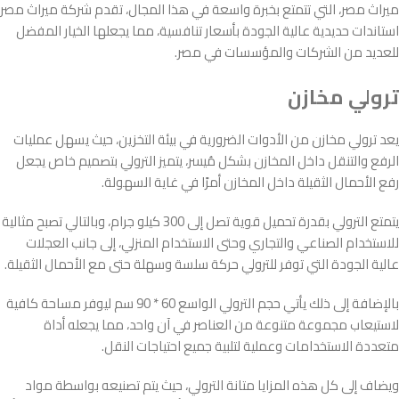
ميراث مصر، التي تتمتع بخبرة واسعة في هذا المجال، تقدم شركة ميراث مصر
استاندات حديدية عالية الجودة بأسعار تنافسية، مما يجعلها الخيار المفضل
للعديد من الشركات والمؤسسات في مصر.
ترولي مخازن
يعد ترولي مخازن من الأدوات الضرورية في بيئة التخزين، حيث يسهل عمليات
الرفع والتنقل داخل المخازن بشكل مُيسر، يتميز الترولي بتصميم خاص يجعل
رفع الأحمال الثقيلة داخل المخازن أمرًا في غاية السهولة.
يتمتع الترولي بقدرة تحميل قوية تصل إلى 300 كيلو جرام، وبالتالي تصبح مثالية
للاستخدام الصناعي والتجاري وحتى الاستخدام المنزلي، إلى جانب العجلات
عالية الجودة التي توفر للترولي حركة سلسة وسهلة حتى مع الأحمال الثقيلة.
بالإضافة إلى ذلك يأتي حجم الترولي الواسع 60 * 90 سم ليوفر مساحة كافية
لاستيعاب مجموعة متنوعة من العناصر في آن واحد، مما يجعله أداة
متعددة الاستخدامات وعملية لتلبية جميع احتياجات النقل.
ويضاف إلى كل هذه المزايا متانة الترولي، حيث يتم تصنيعه بواسطة مواد