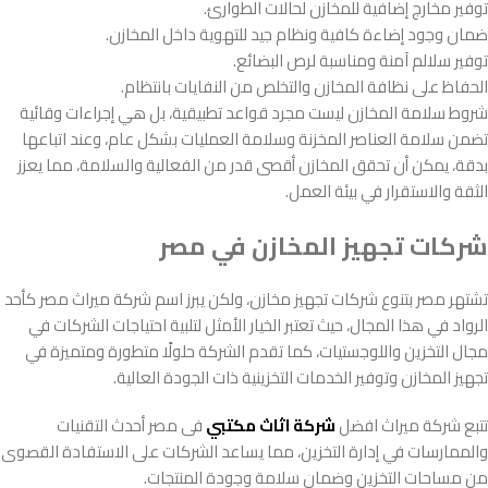
توفير مخارج إضافية للمخازن لحالات الطوارئ.
ضمان وجود إضاءة كافية ونظام جيد للتهوية داخل المخازن.
توفير سلالم آمنة ومناسبة لرص البضائع.
الحفاظ على نظافة المخازن والتخلص من النفايات بانتظام.
شروط سلامة المخازن ليست مجرد قواعد تطبيقية، بل هي إجراءات وقائية
تضمن سلامة العناصر المخزنة وسلامة العمليات بشكل عام، وعند اتباعها
بدقة، يمكن أن تحقق المخازن أقصى قدر من الفعالية والسلامة، مما يعزز
الثقة والاستقرار في بيئة العمل.
شركات تجهيز المخازن في مصر
تشتهر مصر بتنوع شركات تجهيز مخازن، ولكن يبرز اسم شركة ميراث مصر كأحد
الرواد في هذا المجال، حيث تعتبر الخيار الأمثل لتلبية احتياجات الشركات في
مجال التخزين واللوجستيات، كما تقدم الشركة حلولًا متطورة ومتميزة في
تجهيز المخازن وتوفير الخدمات التخزينية ذات الجودة العالية.
تتبع شركة ميراث افضل
شركة اثاث مكتبي
فى مصر أحدث التقنيات
والممارسات في إدارة التخزين، مما يساعد الشركات على الاستفادة القصوى
من مساحات التخزين وضمان سلامة وجودة المنتجات.