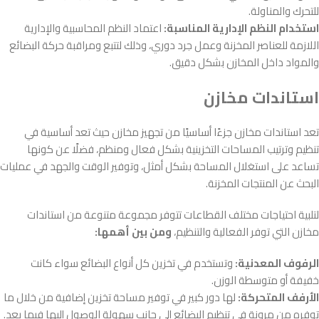
للتحرك والمناولة.
استخدام النظم الإدارية المناسبة:
اعتماد النظم المحاسبية والإدارية
اللازمة للعناصر المخزنة وعمل جرد دوري، وذلك لتتبع ومراقبة حركة البضائع
والمواد داخل المخازن بشكل دقيق.
استاندات مخازن
تعد استاندات مخازن جزءًا أساسيًا من تجهيز مخازن حيث تعد أساسية في
تنظيم وترتيب المساحات التخزينية بشكل فعال ومنظم، فضلًا عن كونها
تساعد على استغلال المساحة بشكل أمثل، وتوفير الوقت والجهد في عمليات
البحث عن المنتجات المخزنة.
لتلبية احتياجات مختلف القطاعات تتوفر مجموعة متنوعة من استاندات
مخازن التي توفر الفعالية والتنظيم،
ومن بين أهمها:
الرفوف المعدنية:
وتستخدم في تخزين كل أنواع البضائع سواء كانت
خفيفة أو متوسطة الوزن.
الأرفف المتحركة:
لها دور كبير في توفير مساحة تخزين إضافية من خلال ما
توفره من مرونة في تنظيم البضائع إلى جانب سهولة الوصول إليها فيما بعد.