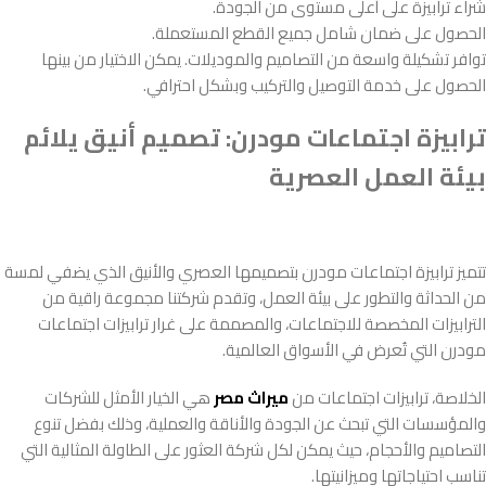
شراء ترابيزة على أعلى مستوى من الجودة.
الحصول على ضمان شامل جميع القطع المستعملة.
توافر تشكيلة واسعة من التصاميم والموديلات. يمكن الاختيار من بينها
الحصول على خدمة التوصيل والتركيب وبشكل احترافي.
ترابيزة اجتماعات مودرن: تصميم أنيق يلائم
بيئة العمل العصرية
تتميز ترابيزة اجتماعات مودرن بتصميمها العصري والأنيق الذي يضفي لمسة
من الحداثة والتطور على بيئة العمل، وتقدم شركتنا مجموعة راقية من
الترابيزات المخصصة للاجتماعات، والمصممة على غرار ترابيزات اجتماعات
مودرن التي تُعرض في الأسواق العالمية.
الخلاصة، ترابيزات اجتماعات من
ميراث مصر
هي الخيار الأمثل للشركات
والمؤسسات التي تبحث عن الجودة والأناقة والعملية، وذلك بفضل تنوع
التصاميم والأحجام، حيث يمكن لكل شركة العثور على الطاولة المثالية التي
تناسب احتياجاتها وميزانيتها.