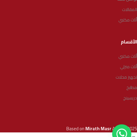
المقالات
أثاث مكتبي
الأقسام
أثاث مكتبي
أثاث منزلي
تجهيز محلات
مطابخ
دريسينج
Based on
Mirath Masr
Agency
2025
0