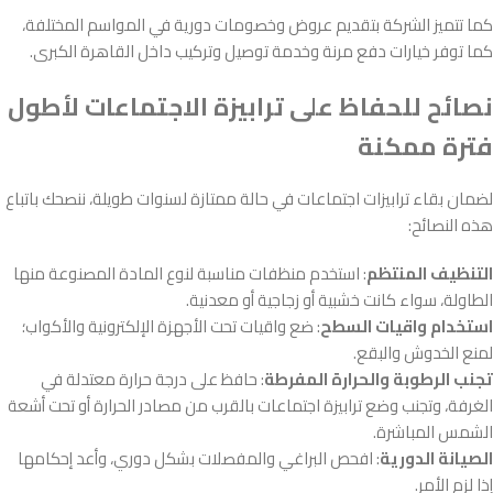
كما تتميز الشركة بتقديم عروض وخصومات دورية في المواسم المختلفة،
كما توفر خيارات دفع مرنة وخدمة توصيل وتركيب داخل القاهرة الكبرى.
نصائح للحفاظ على ترابيزة الاجتماعات لأطول
فترة ممكنة
لضمان بقاء ترابيزات اجتماعات في حالة ممتازة لسنوات طويلة، ننصحك باتباع
هذه النصائح:
التنظيف المنتظم
: استخدم منظفات مناسبة لنوع المادة المصنوعة منها
الطاولة، سواء كانت خشبية أو زجاجية أو معدنية.
استخدام واقيات السطح
: ضع واقيات تحت الأجهزة الإلكترونية والأكواب؛
لمنع الخدوش والبقع.
تجنب الرطوبة والحرارة المفرطة
: حافظ على درجة حرارة معتدلة في
الغرفة، وتجنب وضع ترابيزة اجتماعات بالقرب من مصادر الحرارة أو تحت أشعة
الشمس المباشرة.
الصيانة الدورية
: افحص البراغي والمفصلات بشكل دوري، وأعد إحكامها
إذا لزم الأمر.