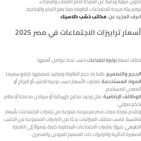
تكوين صورة إيجابية عن الشركة أمام العملاء والشركاء.
توفير بيئة مريحة للاجتماعات الطويلة مما يعزز التركيز والإنتاجية.
اعرف المزيد عن:
مكاتب خشب كلاسيك
أسعار ترابيزات الاجتماعات في مصر 2025
تختلف اسعار
ترابيزة اجتماعات
حسب عدة عوامل، أهمها:
الحجم والتصميم
: كلما زاد حجم الطاولة وتعقيد تصميمها، ارتفع سعرها.
المواد المستخدمة
: تتفاوت الأسعار حسب نوعية الخشب أو الزجاج أو
المعدن المستخدم.
الوظائف الإضافية
: مثل وجود مخارج كهربائية أو شواحن مدمجة أو نظام
تحكم صوتي.
وتقدم شركة ميراث مصر مجموعة متنوعة من ترابيزات الاجتماعات بأسعار
تنافسية، تناسب مختلف الميزانيات، بدءًا من الترابيزات المصنوعة من الخشب
الطبيعي، مرورًا بترابيزات الاجتماعات البيضاوية كبيرة، وصولاً إلى الترابيزة
الصغيرة الدائرية والترابيزات ذات التصميم المودرن والعصري.