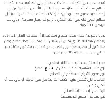
توجد العديد من الشركات المصنعة ل
مطابخ بولي لاك
، توفر هذه الشركات
مطابخ مميزة بأسعار ممتازة مما يجعلها الخيار الأفضل لكل الراغبين في
إيجاد مطبخ عصري حديث ومتين؛ لذا إذا كنت تبحث عن الاختلاف والتميز فإن
مطابخ البولي لاك هي الخيار الأمثل والأروع لك ويصل سعر متر البولي لاك
اليوم ل 4000 جنية.
على الرغم من جمال هذه المطابخ ومتانتها إلا أن سعر متر البولي لاك 2024
يعد من أهم النقاط التي يمكن أن تشغل بالك عند شراء هذا المطبخ، ومن
هنا نقول أن سعر مطبخ البولي لاك لا يمكن تحديده بدقة، فهو مختلف من
مطبخ لآخر حسب اختلاف تلك العوامل:
حجم المطبخ وعدد الوحدات اللازم تصنيعها.
نوع خشب الشاسية الداخلي الدخل في
تصنيع
المطبخ.
نوع مجرى الأدراج المستخدم في المطبخ.
الخامات التي تتشكل منها الضلف الخارجية هل هي أكريلك، أو بولي لاك، أو
لامي جلوس.
الإكسسوارات الداخلية للمطبخ.
نوع مقابض المطبخ المستخدمة.