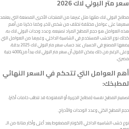
سعر متر البولي لاك 2026
مطابخ البولي لاك مثلها مثل غيرها من المنتجات الأخرى المصنعة التي يعتمد
سعرها على عوامل مختلفة تختلف من شخص لآخر، وكما ذكرنا من أهم
هذه العوامل هو حجم المطبخ المراد تصنيعه، وعدد وحدات البولي لاك به،
كذلك نوع الخشب المستخدم في الشاسية الداخلي، وغيرها من العوامل التي
يضعها المصنع في الحسبان عند حساب سعر متر البولي لاك 2025 بدقة،
وعلى الرغم من ذلك يمكن القول أن سعر متر البولي لاك يبدأ من4000 جنية
مصري.
أهم العوامل التي تتحكم في السعر النهائي
لمطبخك:
تصميم المطبخ نفسه (مطابخ الجزيرة أو المفتوحة قد تتطلب خامات أكثر).
حجم المطبخ الكلي وعدد الوحدات والأدراج.
نوع خشب الشاسيه الداخلي (الكونتر المضغوط يعد أغلى وأكثر متانة من الـ