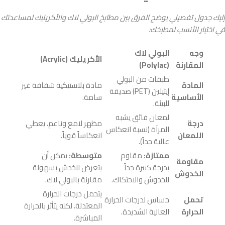
إليك جدول تفصيلي يوضح الفرق بين مطابخ البولي لاك والأكريليك لمساعدتك
في اختيار الأنسب لمطبخك:
وجه
البولي لاك
الأكريليك (Acrylic)
المقارنة
(Polylac)
طبقات من البولي
المادة
مادة بلاستيكية شفافة غير
إيثيلين (PET) صديقة
الأساسية
سامة.
للبيئة.
لمعان فائق يشبه
درجة
مظهر لامع وناعم، يعطي
المرآة (نسبة انعكاس
اللمعان
انعكاساً قوياً.
عالية جداً).
ممتازة:
مقاوم
متوسطة:
يمكن أن
مقاومة
بدرجة كبيرة جداً
يتعرض للخدش بسهولة
الخدوش
للخدوش والاحتكاك.
مقارنة بالبولي لاك.
يتحمل درجات الحرارة
تحمل
حساس لدرجات الحرارة
المعتدلة، لكنه يتأثر بالحرارة
الحرارة
العالية الشديدة.
المباشرة.