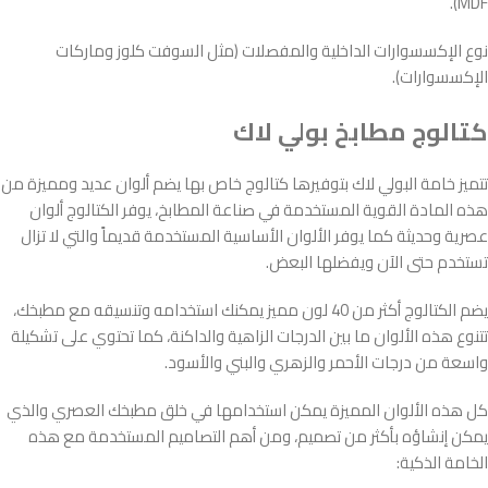
MDF).
نوع الإكسسوارات الداخلية والمفصلات (مثل السوفت كلوز وماركات
الإكسسوارات).
كتالوج مطابخ بولي لاك
تتميز خامة البولي لاك بتوفيرها كتالوج خاص بها يضم ألوان عديد ومميزة من
هذه المادة القوية المستخدمة في صناعة المطابخ، يوفر الكتالوج ألوان
عصرية وحديثة كما يوفر الألوان الأساسية المستخدمة قديماً والتي لا تزال
تستخدم حتى الآن ويفضلها البعض.
يضم الكتالوج أكثر من 40 لون مميز يمكنك استخدامه وتنسيقه مع مطبخك،
تتنوع هذه الألوان ما بين الدرجات الزاهية والداكنة، كما تحتوي على تشكيلة
واسعة من درجات الأحمر والزهري والبني والأسود.
كل هذه الألوان المميزة يمكن استخدامها في خلق مطبخك العصري والذي
يمكن إنشاؤه بأكثر من تصميم، ومن أهم التصاميم المستخدمة مع هذه
الخامة الذكية: