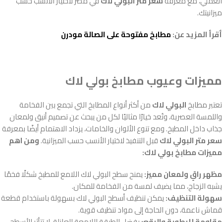
العملي، مع معرفة
سعر متر البولي لاك
في مصر لاختيار الأنسب حسب
ميزانيتك.
أقرأ المزيد عن:
مطابخ مفتوحة على الصالة مودرن
مميزات وعيوب مطابخ بولي لاك
تعتبر مطابخ
البولي لاك
من أكثر أنواع المطابخ التي تجمع بين الفخامة
واللمسة العصرية، وتُعد خيارًا مثاليًا لكل من يبحث عن تصميم أنيق ولمعان
جذاب داخل المطبخ. ومع تنوع الألوان والخامات، يزداد الاهتمام أيضًا بمعرفة
سعر متر البولي لاك
قبل التنفيذ لاختيار الأنسب حسب الميزانية.
ومن اهم
مميزات مطابخ بولي لاك:
مظهر راقٍ ولمعان مميز:
يمنح سطح البولي لاك اللامع للمطبخ شكلًا فخمًا
يشبه الزجاج، مما يضيف لمسة من الفخامة للمكان.
سهولة التنظيف:
يمكن تنظيف أسطح البولي لاك بسهولة باستخدام قطعة
قماش ناعمة، دون الحاجة إلى مواد تنظيف قوية.
مقاومة للرطوبة والبقع:
بفضل الطبقة اللامعة العازلة، لا تتأثر الأسطح