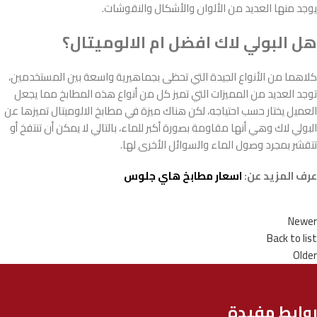
يوجد منها العديد من الألوان والأشكال والنقوشات.
هل البولي لاك افضل ام الالوميتال؟
كلاهما من الأنواع الجيدة التي تحظى بجماهيرية واسعة بين المستخدمين،
توجد العديد من المميزات التي تميز كل من أنواع هذه المطابخ مما يجعل
العميل يختار حسب احتياجه، لكن هناك ميزة في مطابخ الالوميتال تميزها عن
البولي لاك وهي أنها مقاومة بصورة أكبر للماء، بالتالي لا يمكن أن تنتفخ أو
تتقشر بمجرد وصول الماء والسوائل الأخرى لها.
عرف المزيد عن:
اسعار مطابخ هاي جلوس
Newer
Back to list
Older
روابط مفيدة