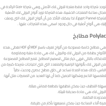
توجد شركة واحد فقط منتجة للبولي لاك الأصلي وهي شركة Gizir الرائدة في
مجال صناعة المنتجات الخشبية، هذه الشركة تورد ألواح البولي لاك الأصلية
لشركة Egypt Pannel، لذا يمكنك التأكد من أن ألواح البولي لاك التي وصلت
إليك هي ألواح أصلية في حال وجود اسمي هذه الشركات عليها .
Polylac مطابخ
هي مطابخ خاصة مصنوعة من ألواح تعرف باسم MDF أو HDF تغطى هذه
الألواح بطبقة من البولي لاك والبولي، لاك هي مادة صلبة ومقاومة
للاحتكاك بالتالي فهي خيار مثالي لتصميم المطابخ. تتميز المطابخ المصنوعة
من البولي لاك بألوانها الزاهية والمتعدد التي تلبي احتياجات شريحة كبيرة من
الناس، كذلك هذه المدة تساعد في خلق مطبخ عصري وحديث، نظراً
لملمسها الناعم وشكلها الجميل كما أن لها العديد من المميزات مثل أنها:
سهلة التنظيف حيث يمكن تنظيفها بقطعة قماش مبللة.
البولي لاك هي مادة صديقة للبيئة.
محدودة التكلفة.
مرنة أثناء الصناعة حيث يمكن تصنيعها بأكثر من طريقة.