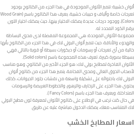
ألوان خشبية: تتميز الألوان الموجودة في هذا الجزء من الكتالوج بوجود
تعرجات خاصة وألياف و حبيبات خشبية، يعرف هذا الكتالوج باسم (Wood Grain
Colors)، ووجود درجات عديدة يمكنك الاختيار بينها، حيث يمكنك اختيار اللون
برقم الكود المحدد له.
مجموعة الألوان الموحدة: هي المجموعة المفضلة لدى محبي البساطة
والهدوء والأناقة، حيث تتميز ألوان البولي لاك في هذا الجزء من الكتالوج بأنها
خالية من أي تعرجات أو رسومات أو ديكورات بسيطة أو قوية بالتالي فهي
بسيطة بصورة كبيرة. تعرف هذه المجموعة باسم (Solid colors).
الألوان الفاخرة لمطابخ بولي لاك: هو الجزء الأخير من الكتالوج، وهو مناسب
لأصحاب الذوق العالي ومحبي الفخامة، يتميز هذا الجزء من كتالوج ألوان
البولي لاك باحتوائه على تشكيلة واسعة من نقشات جلود الحيوانات، كذلك
يحتوي هذا الجزء على الزخارف والزهور، والخطوط العريضة والرسومات
المتداخلة، ويعرف هذا الجزء باسم (Fancy Colors ).
في حال كنت ترغب في الإطلاع على كتالوج الألوان لمعرفة لون مطبخ البولي
لاك المتناسب معك، يمكنك الدخول مباشرة عليه عن طريق
اسعار المطابخ الخشب