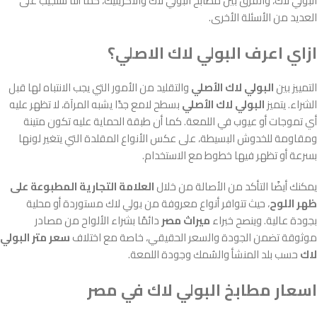
البولي لاك، والفرق بين مطابح البولي لاك والاكريليك، كما أننا سنجيب على
العديد من الأسئلة الأخرى.
ازاي اعرف البولي لاك الاصلي؟
التمييز بين
البولي لاك الأصلي
والتقليد من الأمور التي يجب الانتباه لها قبل
الشراء. يتميز
البولي لاك الأصلي
بسطح لامع جدًا يشبه المرآة، لا تظهر عليه
أي تموجات أو عيوب في اللمعة. كما أن طبقة الحماية عليه تكون متينة
ومقاومة للخدوش البسيطة، على عكس الأنواع المقلدة التي يتغير لونها
بسرعة أو تظهر فيها خطوط مع الاستخدام.
يمكنك أيضًا التأكد من الأصالة من خلال
العلامة التجارية المطبوعة على
ظهر اللوح
، حيث تتوافر أنواع معروفة من بولي لاك مستوردة أو محلية
بجودة عالية. وينصح خبراء
ميراث مصر
دائمًا بشراء الألواح من مصادر
موثوقة تضمن الجودة والسعر الحقيقي، خاصة مع اختلاف
سعر متر البولي
لاك
حسب بلد المنشأ والسُمك وجودة اللمعة.
اسعار مطابخ البولي لاك في مصر