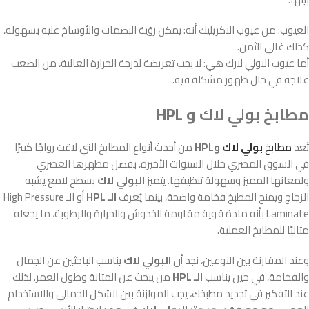
العيوب: من عيوب الاكريليك أنه: يمكن رؤية البصمات والأوساخ عليه بسهوله،
كذلك غالي الثمن.
أما عيوب البولي لارك هي: لا يجب تعريضة لدرجة الحرارة العالية، من الصعب
علاجه في حال ظهور مشكلة فيه.
مطابخ بولي لاك و HPL
تُعد
مطابخ
بولي لاك
وHPL
من أحدث أنواع المطابخ التي لاقت رواجًا كبيرًا
في السوق المصري خلال السنوات الأخيرة، بفضل مظهرها العصري
ولمعانها المميز وسهولة تنظيفها. يتميز
البولي لاك
بسطح لامع يشبه
الزجاج ويمنح المطبخ فخامة واضحة، بينما يُعرف
الـ HPL
أو الـ High Pressure
Laminate بأنه مادة قوية مقاومة للخدوش والحرارة والرطوبة، ما يجعله
مثاليًا للمطابخ العملية.
وعند المقارنة بين النوعين، نجد أن
البولي لاك
يناسب الباحثين عن الجمال
والفخامة، في حين يناسب
الـ HPL
من يبحث عن المتانة وطول العمر. لذلك
عند التفكير في تجديد مطبخك، يجب الموازنة بين الشكل الجمالي والاستخدام