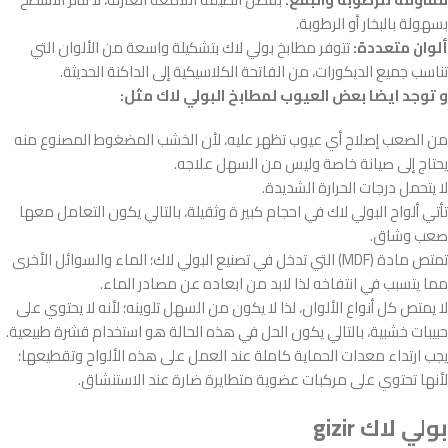
بسهولة بالبخار أو الرطوبة.
ألوان متعددة:
تتوفر مطابخ بولي لاك بتشكيلة واسعة من الألوان التي
تناسب جميع الديكورات، من الفاتحة الكلاسيكية إلى الداكنة الحديثة.
و توجد ايضا بعض العيوب لمطابخ البولي لاك مثل:
من الصعب إصلاح أي عيوب تظهر عليه، لأن الخشب المضغوط المصنوع منه
يحتاج إلى صيانة خاصة وليس من السهل علاجه.
لا يتحمل درجات الحرارة الشديدة.
تأتي ألواح البولي لاك في احجام كبير ة وثقيلة، بالتالي يكون التعامل معها
صعب وشاق.
تمتص مادة (MDF) التي تدخل في تصنيع البولي لاك؛ الماء والسوائل الأخرى
مما يتسبب في انتفاخه لذا لابد من ابعاده عن مصادر الماء.
لا يمتص كل أنواع الألوان، لذا لا يكون من السهل تلوينه؛ لأنه لا يحتوي على
حبيبات خشبية، بالتالي يكون الحل في هذه الحالة هو استخدام قشرة طبيعية.
يجب ارتداء معدات الحماية كاملة عند العمل على هذه الألواح وتقطيعها؛
لأنها تحتوي على مركبات عضوية متطايرة ضارة عند الاستنشاق.
بولي لاك gizir