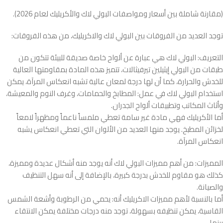
(مقارنة شاملة بين أسعار ومواصفات البولي لاك والأكريليك لعام 2026).
توجد العديد من الفروقات بين البولي لاك والاكريليك، من هذه الفروقات:
التعريف: البولي لاك هي عبارة عن ألواح خاصة صديقة للبيئة تتكون من
طبقات من البولي إيثيلين تيرفيثالات، تتميز هذه المادة بمقاومتها العالية
للخدش والحرارة، كما أن لها درجة لمعان عالية تشبه انعكاس المرآة، يمكن
استخدام البولي لاك في عمل: المطابخ والحمامات، وغرف النوم والمعيشة،
وأثاث المكاتب وتطبيقات ألواح الجدران.
أما الأكريليك فهي مادة غير سامة تعطي ملمساً ناعماً ومظهراً لامعاً
لخزائن المطبخ. يوجد منها العديد من الألوان التي تعطي انعكاس يشبه
انعكاس المرآة.
المميزات: من أهم مميزات البولي لاك أنه يوجد منه أشكال عديدة ومميزة،
كذلك هو مقاوم للخدش بدرجة كبيرة، بالإضافة إلى أنه سهل التنظيف
والصيانة.
أما بالنسبة لأهم مميزات الاكريليك أنه: يحمي من الرطوبة وأشعة الشمس
القاسية، يمكن تنظيفه بسهولة، توجد منه درجات مختلفة يمكن الانتقاء
بينها.