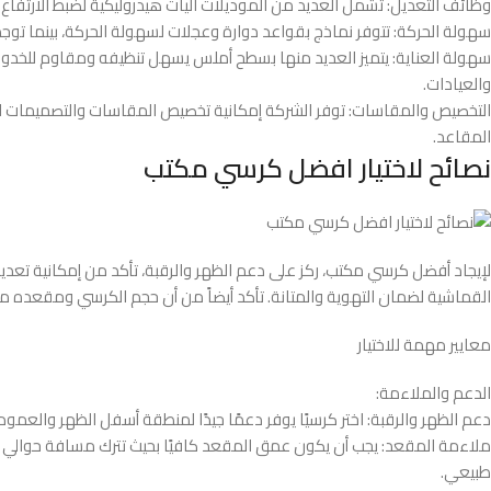
وظائف التعديل: تشمل العديد من الموديلات آليات هيدروليكية لضبط الارتفاع ب
سهولة الحركة: تتوفر نماذج بقواعد دوارة وعجلات لسهولة الحركة، بينما توجد ن
سهولة العناية: يتميز العديد منها بسطح أملس يسهل تنظيفه ومقاوم للخدو
والعيادات.
التخصيص والمقاسات: توفر الشركة إمكانية تخصيص المقاسات والتصميمات لت
المقاعد.
نصائح لاختيار افضل كرسي مكتب
لإيجاد أفضل كرسي مكتب، ركز على دعم الظهر والرقبة، تأكد من إمكانية تعديل
القماشية لضمان التهوية والمتانة. تأكد أيضاً من أن حجم الكرسي ومقعده منا
معايير مهمة للاختيار
الدعم والملاءمة:
دعم الظهر والرقبة: اختر كرسيًا يوفر دعمًا جيدًا لمنطقة أسفل الظهر والعم
طبيعي.