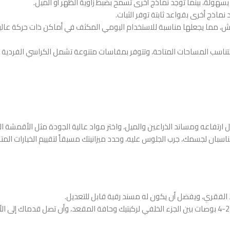
سهولة، بينما توجد نماذج أخرى تسمح بضبط زاوية الظهر أو الميل.
ماذج أخرى بقواعد ثابتة توفر الثبات.
ش، مما يجعلها مناسبة للاستخدام اليومي المكثف في أماكن ذات حركة عالي
ناسب المساحات المتاحة، وتتوفر بمقاسات متنوعة تشمل الكراسي الفردية 
 ارتفاعه ومساند الذراعين والميل، واختر مواد عالية الجودة مثل الأقمشة ال
سبان لجسمك، جرب الجلوس عليه، وحدد ميزانيتك مسبقاً لتقييم الخيارات المت
ود الفقري، ويفضل أن يكون له مسند رقبة قابل للتعديل.
ملاءمة المقعد: يجب أن يكون عمق المقعد كافيًا بحيث تترك مسافة حوالي 2-4 بوصات بين الجزء الخلفي لركبتيك وحافة المقعد، وأن تصل قد