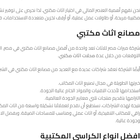
نحن نفهم أهمية العنصر المالي في اختيار اثاث مكتبي، لذا نحرص على توفير ت
مكتبية مريحة، أو طاولات عمل عملية، أو أرفف تخزين متعددة الاستخدامات، فإننا
مصانع اثاث مكتبي
شركة ميراث مصر للاثاث تعد واحدة من أفضل مصانع اثاث مكتبي في مصر، الأم
التوقعات من خلال عدة
محلات اثاث مكتبي
.
أيضًا الشركة تعقد شراكات عديدة مع العديد من مصانع اثاث مكتبي في الش
خبرتها الطويلة في مجال تصنيع اثاث المكاتب.
استخدامها لأحدث التقنيات والمواد الخام عالية الجودة.
التزامها بتقديم منتجات تلبي معايير الجودة العالمية.
نتيجة لهذه الشراكات، نستطيع أن نقدم لعملائنا تشكيلة واسعة من اثاث الم
راقي للمكاتب التنفيذية، أو اثاث عملي ومناسب للمساحات الضيقة، وبفضل الابتك
وجودة عالية.
افضل انواع الكراسي المكتبية