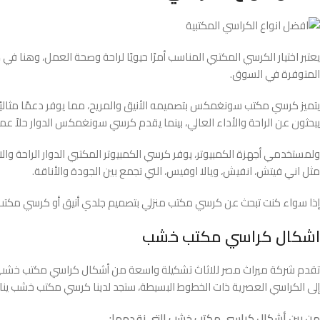
يعتبر اختيار الكرسي المكتبي المناسب أمرًا حيويًا لراحة وصحة العمل، وهنا في
م
المتوفرة في السوق.
يتميز كرسي مكتب سونغمكس بتصميمه الأنيق والمريح، مما يوفر دعمًا مثاليًا
يبحثون عن الراحة والأداء العالي، بينما يقدم كرسي سونغمكس الدوار حلاً عمليً
ولمستخدمي أجهزة الكمبيوتر، يوفر كرسي الكمبيوتر المكتبي الدوار الراحة والاس
مثل اني فيتش، انفيش، ويالا اوفيس، التي تجمع بين الجودة والأناقة.
إذا سواء كنت تبحث عن كرسي مكتب منزلي بتصميم جلدي أنيق أو كرسي مكتب إ
اشكال كراسي مكتب خشب
تقدم شركة ميراث مصر للاثاث تشكيلة واسعة من أشكال كراسي مكتب خشب التي
إلى الكراسي العصرية ذات الخطوط البسيطة، ستجد لدينا كرسي مكتب خشب ين
من بين أشكال كراسي مكتب خشب التي نقدمها: