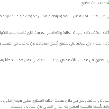
 على مكتبك لمسة من الأناقة والراحة، ويعكس طموحك ونجاحك؟ شركة مير
ث المكاتب ذات الجودة العالية والتصاميم العصرية، التي تناسب جميع الأذواق
توفير الحلول التي تساعد على تحقيق أقصى استفادة من تواجدك في المكتب وتعز
تبي العصري في
محلات اثاث مكتبي
، ودعنا نساعدك في جعل مكتبك مكانًا يس
الجودة والأناقة، ولكن من خلال
محلات الاثاث المكتبي
نعتني بتوفير الحلول ذا
ية بأسعار تنافسية، لتضمن لك التوازن المثالي بين الجودة والاقتصاد.