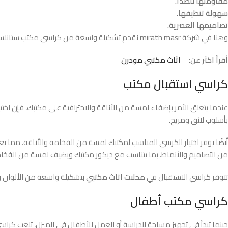
مقاومتها للصدأ.
سهولة تنظيفها.
تصاميمها العصرية.
وهنا في شركة mirath masr نقدم تشكيلة واسعة من كراسي مكتب ستانلس بأسعار تنافسية. من كراسي مكتب ستانلس دوارة إلى كراسي مكتب ستانلس ثابتة.
أقرأ اكثر عن:
اثاث مكتبي مودرن
كراسي استقبال مكتب
عندما يتعلق الأمر بإضفاء لمسة من الأناقة والاحترافية على مكتبك، فإن اختيار 
بأسلوب لائق ومريح.
أيضًا يوفر اختيار الكرسي المناسب لمكتبك لمسة من الفخامة والأناقة، مما يع
من التصاميم والأنماط، بما يتناسب مع ديكور مكتبك ويضيف لمسة من الفخام
تتوفر كراسي الاستقبال في
محلات اثاث مكتبي
بتشكيلة واسعة من الألوان وال
كراسي مكتب أطفال
حينما تبدأ في تجهيز مساحة للدراسة أو العمل للأطفال في المنزل، تلعب كراسي 