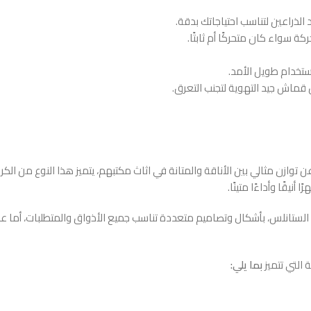
 الذراعين لتناسب احتياجاتك بدقة.
ة سواء كان متحركًا أم ثابتًا.
ستخدام طويل الأمد.
 قماش جيد التهوية لتجنب التعرق.
عن توازن مثالي بين الأناقة والمتانة في اثاث مكتبهم، يتميز هذا النوع من ال
يقًا وأداءًا متينًا.
تانلس، بأشكال وتصاميم متعددة تناسب جميع الأذواق والمتطلبات، أما عن 
التي تتميز
بما يلي: