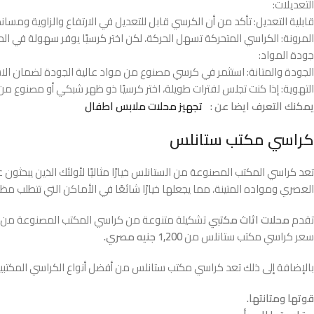
التعديلات:
قابلية التعديل: تأكد من أن الكرسي قابل للتعديل في الارتفاع والزاوية ومساند
المرونة: الكراسي المتحركة تسهل الحركة، لكن اختر كرسيًا يوفر سهولة في الحرك
جودة المواد:
الجودة والمتانة: استثمر في كرسي مصنوع من مواد عالية الجودة لضمان الا
التهوية: إذا كنت تجلس لفترات طويلة، اختر كرسيًا ذو ظهر شبكي أو مصنوع من
يمكنك التعرف ايضا عن :
تجهيز محلات ملابس اطفال
كراسي مكتب ستانلس
تعد كراسي المكتب المصنوعة من الستانلس خيارًا مثاليًا لأولئك الذين يبحثون 
العصري ومواده المتينة، مما يجعلها خيارًا شائعًا في الأماكن التي تتطلب مظهرًا أن
تقدم
محلات اثاث مكتبي
تشكيلة متنوعة من كراسي المكتب المصنوعة من الس
سعر كراسي مكتب ستانلس من
1,200 جنيه مصري.
بالإضافة إلى ذلك تعد كراسي مكتب ستانلس من أفضل أنواع الكراسي المكتبية 
قوتها ومتانتها.