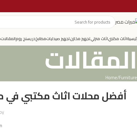
رئيسية
اثاث مكتبي
اثاث منزلي
تجهيز مخازن
تجهيز صيدليات
مطابخ
دريسنج روم
المقالات
م
المقالات
Home
Furniture
أفضل محلات اثاث مكتبي في مصر 2025: دليل شامل لأحدث ال
by
On نوفمب