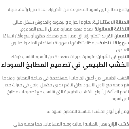
وتتميز مطابخ لون اسود المصنوعة من الأكريليك بعدة مزايا رائعة، منها:
المتانة الاستثنائية
: تقاوم الحرارة والرطوبة والخدوش بشكل مثالي.
التكلفة المعقولة
: تقدم قيمة ممتازة مقابل السعر المدفوع.
اللمعان الفريد
: تتمتع بإشراق مميز يمنح مطبخك مظهر أوسع وأكثر اتساعًا.
سهولة التنظيف
: يمكنك تنظيفها بسهولة باستخدام الماء والصابون
العادي.
التنوع في الألوان
: متوفرة بدرجات متعددة من الأسود لتناسب ذوقك.
الخشب الطبيعي في تصميم المطابخ السوداء
الخشب الطبيعي من أعرق الخامات المستخدمة في صناعة المطابخ، وعندما
يتم دمجه مع اللون الأسود يخلق تناغم بصري مذهل، ونحن في ميراث مصر
نقدم لك أفضل أنواع الأخشاب الطبيعية التي تتناسب مع تصميمات مطابخ
لون اسود.
ومن أبرز أنواع الخشب المناسبة للمطابخ السوداء:
خشب الزان
: يتميز بالصلابة العالية وقلة المسامات، مما يجعله مثالي