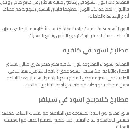
المطابخ ذات اللون الاسود في رصاصي مثالية للباحثين عن طابع هادئ وأنيق،
فالألوان المحايدة لكلا اللونين تجعلهما قابلين للتنسيق بسهولة مع مختلف
أنواع الإضاءة والخامات.
اللون الأسود يضيف لمسة درامية وفاخرة تلفت الأنظار، بينما الرصاصي يوازن
الأجواء بلمسة ناعمة وباردة، تهدئ النفس وتشع بالسكينة.
مطابخ اسود في كافيه
المطابخ السوداء الممزوجة بلون الكافيه تخلق منظر بصري مثالي لعشاق
الجمال والأناقة، حيث يضيف الأسود عمق وأناقة لا تضاهى، بينما يضفي
الكافيه دفئ ونعومة تجعل المطبخ يشع بالراحة والاستقرار، وهذا التناغم
يجعل مطبخك يبدو وكأنه مقتطف من أفخم الفنادق العالمية.
مطابخ كلادينج اسود في سيلفر
تتألق مطابخ لون اسود المصنوعة من الكلادينج مع لمسات السيلفر كتجسيد
حقيقي للرفاهية والأداء المتميز، حيث يجتمع التصميم الحديث مع الوظيفية
العملية.