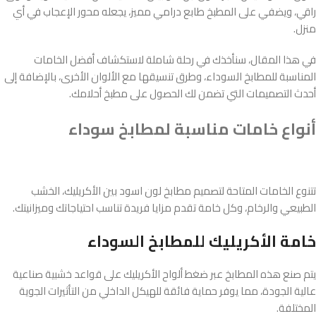
راقي، ويضفي على المطبخ طابع درامي مميز، يجعله محور الإعجاب في أي
منزل.
في هذا المقال، سنأخذك في رحلة شاملة لاستكشاف أفضل الخامات
المناسبة للمطابخ السوداء، وطرق تنسيقها مع الألوان الأخرى، بالإضافة إلى
أحدث التصميمات التي تضمن لك الحصول على مطبخ أحلامك.
أنواع خامات مناسبة لمطابخ سوداء
تتنوع الخامات المتاحة لتصميم مطابخ لون اسود بين الأكريليك، الخشب
الطبيعي والرخام، وكل خامة تقدم مزايا فريدة تناسب احتياجاتك وميزانيتك.
خامة الأكريليك للمطابخ السوداء
يتم صنع هذه المطابخ عبر ضغط ألواح الأكريليك على قواعد خشبية صناعية
عالية الجودة، مما يوفر حماية فائقة للهيكل الداخلي من التأثيرات الجوية
المختلفة.