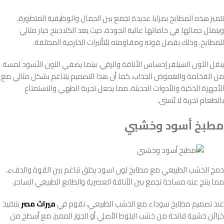
تتميز هذه المطابخ بمزايا عديدة تجمع بين الجمال والوظيفية المتطورة،
ويتمثل جمالها في خاماتها عالية الجودة، حيث يعد الكلادينج خيار مثالي
للمطابخ، وذلك بفضل قوته ومقاومته للتأثيرات الخارجية المختلفة.
ينقل اللون السيلفر إحساس الأناقة والرقي، بينما يضفي اللون الأسود لمسة
من الفخامة والغموض الجذاب، كما أن هذا التصميم يتناغم بشكل مثالي مع
الأجهزة الذكية والأدوات الحديثة، مما يجعل تجربة الطهي والاستمتاع
بالطعام تجربة لا تُنسى.
مطبخ أسود وخشبي
دمج الخشب الطبيعي مع مطابخ لون اسود يخلق تناغم بين القوة والدفء،
مما ينتج عنه مساحة تجمع بين الأناقة العصرية والطابع الطبيعي الساحر.
عند تصميم مطابخ سوداء مع الخشب الطبيعي، نقوم في
ميراث مصر
بتنفيذ
خزائن خشبية فاتحة من خشب البلوط الأصلي أو الجوز المميز، مع أسطح من