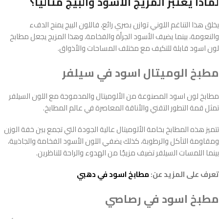
لماذا يعتبر المزيج الأسود والبيج مثاليًا؟
يخلق هذا التناغم اللوني توازن بصري رائع، فاللون البيج يمنح الدفء
والنعومة، بينما يضيف الأسود الجرأة والفخامة، وهذا المزيج يجعل مطابخ
لون اسود قابلة للتكيف مع مختلف المساحات والأذواق.
مطبخ الوميتال اسود في سيلفر
مطابخ لون اسود المصنوعة من الألوميتال والمدموجة مع اللون السيلفر
تمثل قمة التطور التقني والأناقة المعاصرة في عالم المطابخ.
تتميز هذه المطابخ بخامة الألوميتال عالية الجودة التي تجمع بين خفة الوزن
ومقاومة التآكل والرطوبة، كذلك يضفي اللون الأسود الفخامة والجاذبية،
بينما اللمسات السيلفر تضيف مزيجًا من الهدوء والراحة للناظرين.
تعرف على المزيد عن:
مطابخ اسود في دهبي
مطبخ اسود في رصاصي