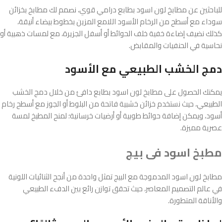
للباحثين عن مطابخ لون اسود بطابع درامي قوي، نصمم لك مطابخ بخزائن
سوداء مع أسطح من الرخام الأسود اللامع المزين بخطوط بيضاء أنيقة،
كذلك نضيف إضاءة خفية خلف الحوائط أو أسفل الجزيرة، مع لمسات ذهبية أو
نحاسية في الحنفيات والمقابض.
دمج الخشب الطبيعي مع الأسود
يمكنك الحصول على مطابخ لون اسود بطابع دافئ من خلال دمج الخشب
الطبيعي، حيث نستخدم خزائن خشبية فاتحة من البلوط أو الجوز مع أسطح رخام
أسود، ويمكن إضافة حوائط طوبية أو أرضيات خرسانية؛ لمنح المطبخ لمسة
عصرية مميزة.
مطبخ اسود فى بيج
مطابخ لون اسود المدموجة مع البيج تمثل واحدة من أنجح الثنائيات اللونية
في عالم التصميم المعاصر، حيث تحقق توازن رائع بين الدفء الطبيعي
والأناقة المتطورة.