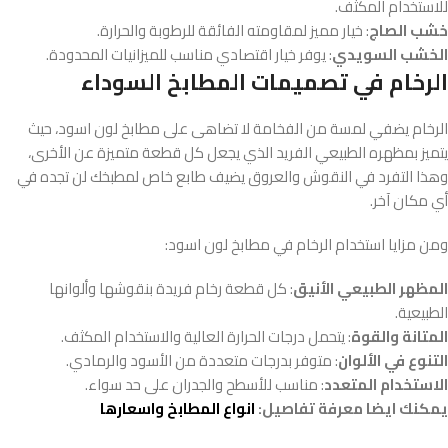
للاستخدام المكثف.
خشب الصاج
: خيار مميز لمقاومته الفائقة للرطوبة والحرارة.
الخشب السويدي
: يوفر خيار اقتصادي مناسب للميزانيات المحدودة.
الرخام في تصميمات المطابخ السوداء
الرخام يضفي لمسة من الفخامة لا تضاهى على مطابخ لون اسود، حيث
يتميز بمظهره الطبيعي الفريد الذي يجعل كل قطعة متميزة عن الأخرى،
وهذا التفرد في النقوش والعروق يضيف طابع خاص لمطبخك لن تجده في
أي مكان آخر.
ومن مزايا استخدام الرخام في مطابخ لون اسود:
المظهر الطبيعي الأنيق
: كل قطعة رخام فريدة بنقوشها وألوانها
الطبيعية.
المتانة والقوة
: يتحمل درجات الحرارة العالية والاستخدام المكثف.
التنوع في الألوان
: متوفر بدرجات متعددة من الأسود والرمادي.
الاستخدام المتعدد
: مناسب للأسطح والجدران على حد سواء.
يمكنك ايضا معرفة تفاصيل:
انواع المطابخ واسعارها