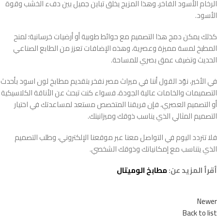
الرخام الأسود الفاخر، وهذا المزيج يخلق تباين جميل بين دفء الخشب وقوة
الأسود.
كذلك يمكن دمج هذا التصميم مع حوائط طوبية أو أرضيات خرسانية؛ لمنح
المطبخ لمسة مميزة وعصرية، وهذه الإضافات تعزز من الطابع الصناعي
الحديث وتضيف عمق بصري للمساحة.
في الأخير، نوّد القول أننا في ميراث مصر نفخر بتقديم مطابخ لون اسود بأحدث
التصميمات والخامات عالية الجودة، فسواء كنت تبحث عن الأناقة الكلاسيكية
أو التصميم العصري، فإن فريقنا المتخصص مستعد لمساعدتك في اختيار
التصميم المثالي الذي يناسب ذوقك وميزانيتك.
فلا تتردد اليوم في التواصل معنا عبر موقعنا الإلكتروني، وطلب التصميم
الذي يتناسب مع إمكانياتك وذوقك الشخصي.
أقرأ المزيد عن:
مطابخ الوميتال
Newer
Back to list