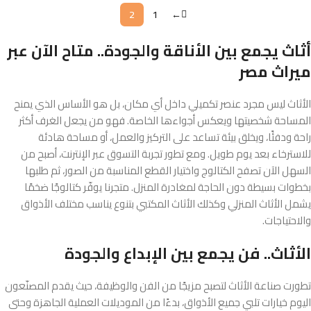
2
1
←
أثاث يجمع بين الأناقة والجودة.. متاح الآن عبر
ميراث مصر
الأثاث ليس مجرد عنصر تكميلي داخل أي مكان، بل هو الأساس الذي يمنح
المساحة شخصيتها ويعكس أجواءها الخاصة. فهو من يجعل الغرف أكثر
راحة ودفئًا، ويخلق بيئة تساعد على التركيز والعمل، أو مساحة هادئة
للاسترخاء بعد يوم طويل. ومع تطور تجربة التسوق عبر الإنترنت، أصبح من
السهل الآن تصفح الكتالوج واختيار القطع المناسبة من الصور، ثم طلبها
بخطوات بسيطة دون الحاجة لمغادرة المنزل. متجرنا يوفّر كتالوجًا ضخمًا
يشمل الأثاث المنزلي وكذلك الأثاث المكتبي بتنوع يناسب مختلف الأذواق
والاحتياجات.
الأثاث.. فن يجمع بين الإبداع والجودة
تطورت صناعة الأثاث لتصبح مزيجًا من الفن والوظيفة، حيث يقدم المصنّعون
اليوم خيارات تلبي جميع الأذواق، بدءًا من الموديلات العملية الجاهزة وحتى