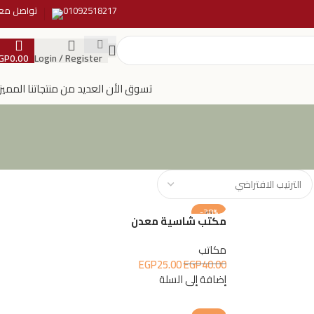
01092518217
تواصل معن
GP
0.00
Login / Register
تسوق الأن العديد من منتجاتنا المميز
-38%
مكتب شاسية معدن
مكاتب
EGP
25.00
EGP
40.00
إضافة إلى السلة