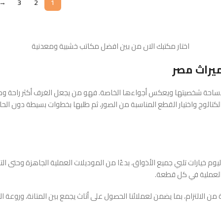
→
3
2
1
اختار مكتبك الان من بين افضل مكاتب خشبية ومعدنية
ميراث مصر
احة شخصيتها ويعكس أجواءها الخاصة. فهو من يجعل الغرف أكثر راحة ودفئًا،
تالوج واختيار القطع المناسبة من الصور، ثم طلبها بخطوات بسيطة دون الحاجة 
يوم خيارات تلبي جميع الأذواق، بدءًا من الموديلات العملية الجاهزة وحتى ا
والعملية في كل قطعة.
من الالتزام، بما يضمن لعملائنا الحصول على أثاث يجمع بين المتانة، وروع