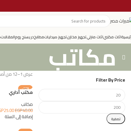
رئيسية
اثاث مكتبي
اثاث منزلي
تجهيز مخازن
تجهيز صيدليات
مطابخ
دريسنج روم
المقالات
م
مكاتب
عرض 1–12 من أصل 26 نتيجة
Filter By Price
-38%
مكتب أداري
مكاتب
GP
25.00
EGP
40.00
إضافة إلى السلة
تصفية