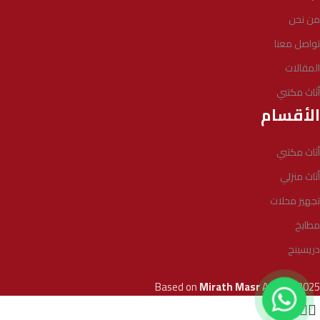
من نحن
تواصل معنا
المقالات
أثاث مكتبي
الأقسام
أثاث مكتبي
أثاث منزلي
تجهيز محلات
مطابخ
دريسينج
Based on
Mirath Masr
Agency
2025
0