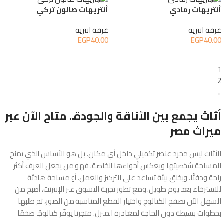
أنتريهات رمادي
أنتريهات صالون تركي
غرفة انتريه
غرفة انتريه
EGP
40.00
EGP
40.00
إضافة إلى السلة
إضافة إلى السلة
1
2
→
أثاث يجمع بين الأناقة والجودة.. متاح الآن عبر
ميراث مصر
الأثاث ليس مجرد عنصر تكميلي داخل أي مكان، بل هو الأساس الذي يمنح
المساحة شخصيتها ويعكس أجواءها الخاصة. فهو من يجعل الغرف أكثر
راحة ودفئًا، ويخلق بيئة تساعد على التركيز والعمل، أو مساحة هادئة
للاسترخاء بعد يوم طويل. ومع تطور تجربة التسوق عبر الإنترنت، أصبح من
السهل الآن تصفح الكتالوج واختيار القطع المناسبة من الصور، ثم طلبها
بخطوات بسيطة دون الحاجة لمغادرة المنزل. متجرنا يوفّر كتالوجًا ضخمًا