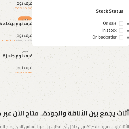
غرف نوم
EGP
40.00
Stock Status
إضافة إلى السلة
-38%
On sale
غرف نوم بيضاء ك
In stock
غرف نوم
On backorder
GP
25.00
EGP
40.00
إضافة إلى السلة
غرف نوم جاهزة
Upholstered chair
غرف نوم
EGP
40.00
Discount 10%
إضافة إلى السلة
Shop Now
أثاث يجمع بين الأناقة والجودة.. متاح الآن عبر 
الأثاث ليس مجرد عنصر تكميلي داخل أي مكان، بل هو الأساس الذي يمنح المس