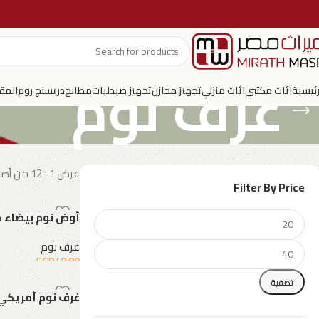
غرف نوم
رئيسية
اثاث مكتبي
اثاث منزلي
تجهيز مخازن
تجهيز صيدليات
مطابخ
دريسنج روم
المق
عرض 1–12 من أصل 23 نتيجة
Filter By Price
أوض نوم بيضاء ك
غرف نوم
EGP
40.00
إضافة إلى السلة
تصفية
غرف نوم أمريكي