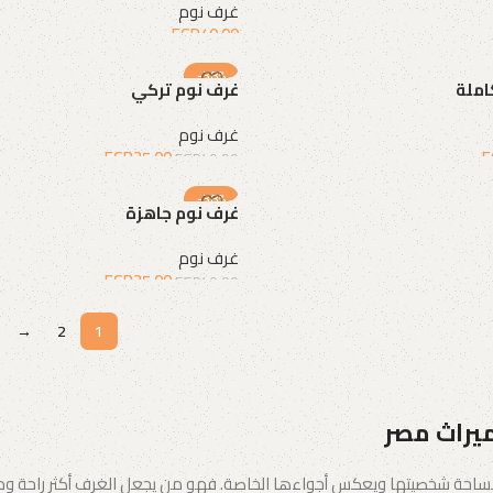
غرف نوم
EGP
40.00
إضافة إلى السلة
-38%
املة
غرف نوم تركي
غرف نوم
EGP
25.00
E
EGP
40.00
إضافة إلى السلة
-38%
غرف نوم جاهزة
غرف نوم
EGP
25.00
EGP
40.00
إضافة إلى السلة
→
2
1
ميراث مصر
احة شخصيتها ويعكس أجواءها الخاصة. فهو من يجعل الغرف أكثر راحة ودفئًا،