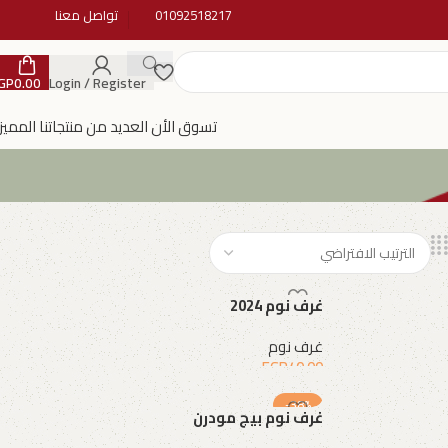
01092518217
تواصل معنا
GP
0.00
Login / Register
تسوق الأن العديد من منتجاتنا المميز
غرف نوم 2024
غرف نوم
EGP
40.00
إضافة إلى السلة
-38%
غرف نوم بيج مودرن