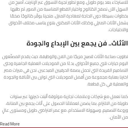
للاسترخاء بعد يوم طويل. ومع تطور تجربة التسوق عبر الإنترنت، أصبح من
السهل الآن تصفح الكتالوج واختيار القطع المناسبة من الصور، ثم طلبها
بخطوات بسيطة دون الحاجة لمغادرة المنزل. متجرنا يوفّر كتالوجًا ضخمًا
يشمل الأثاث المنزلي وكذلك الأثاث المكتبي بتنوع يناسب مختلف الأذواق
والاحتياجات.
الأثاث.. فن يجمع بين الإبداع والجودة
تطورت صناعة الأثاث لتصبح مزيجًا من الفن والوظيفة، حيث يقدم المصنّعون
اليوم خيارات تلبي جميع الأذواق، بدءًا من الموديلات العملية الجاهزة وحتى
التصاميم الفريدة التي تحمل بصمة الحرفيين المبدعين. نحن في ميراث مصر
اخترنا بعناية مجموعة من أفضل الموديلات التي توازن بين الأناقة والجودة
والعملية في كل قطعة.
كما نعمل مع شركات وعلامات تجارية موثوقة أثبتت خبرتها عبر سنوات
طويلة من الالتزام، بما يضمن لعملائنا الحصول على أثاث يجمع بين المتانة،
وروعة التصميم، وسهولة الاستخدام، مع عمر افتراضي طويل ومستوى عالٍ
من الأمان.
Read More