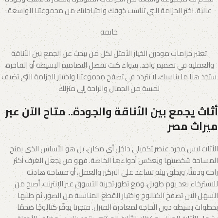
عالية. اختر الجزامة التي تناسب ذوقك واحتياجاتك من مجموعتنا الواسعة.
خاتمة
تعتبر جزامات مودرن الخيار الأمثل لكل من يبحث عن الجمع بين الأناقة
والعملية في تصميم واحد. سواء كنت تفضل التصاميم البسيطة أو الفاخرة،
ستجد هنا ما يناسبك. لا تتردد في تصفح مجموعتنا واختيار الجزامة التي تضيف
لمسة من الجمال والراحة إلى منزلك
أثاث يجمع بين الأناقة والجودة.. متاح الآن عبر
ميراث مصر
الأثاث ليس مجرد عنصر تكميلي داخل أي مكان، بل هو الأساس الذي يمنح
المساحة شخصيتها ويعكس أجواءها الخاصة. فهو من يجعل الغرف أكثر
راحة ودفئًا، ويخلق بيئة تساعد على التركيز والعمل، أو مساحة هادئة
للاسترخاء بعد يوم طويل. ومع تطور تجربة التسوق عبر الإنترنت، أصبح من
السهل الآن تصفح الكتالوج واختيار القطع المناسبة من الصور، ثم طلبها
بخطوات بسيطة دون الحاجة لمغادرة المنزل. متجرنا يوفّر كتالوجًا ضخمًا