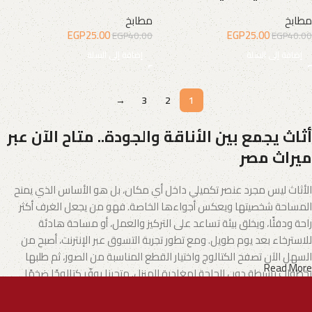
مطابخ
مطابخ
EGP
25.00
EGP
25.00
EGP
40.00
EGP
40.00
إضافة إلى السلة
إضافة إلى السلة
→
3
2
1
أثاث يجمع بين الأناقة والجودة.. متاح الآن عبر
ميراث مصر
الأثاث ليس مجرد عنصر تكميلي داخل أي مكان، بل هو الأساس الذي يمنح
المساحة شخصيتها ويعكس أجواءها الخاصة. فهو من يجعل الغرف أكثر
راحة ودفئًا، ويخلق بيئة تساعد على التركيز والعمل، أو مساحة هادئة
للاسترخاء بعد يوم طويل. ومع تطور تجربة التسوق عبر الإنترنت، أصبح من
السهل الآن تصفح الكتالوج واختيار القطع المناسبة من الصور، ثم طلبها
Read More
بخطوات بسيطة دون الحاجة لمغادرة المنزل. متجرنا يوفّر كتالوجًا ضخمًا
يشمل الأثاث المنزلي وكذلك الأثاث المكتبي بتنوع يناسب مختلف الأذواق
والاحتياجات.