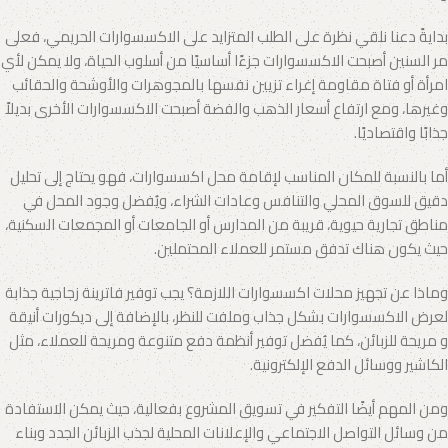
بدايةً دعنا نلقي نظرة على الطلب المتزايد على الاكسسوارات الحريمي، فعلى
مر السنين أصبحت الاكسسوارات جزءًا أساسيًا من أسلوب الحياة، ولا يمكن لأي
امرأة أو فتاة مقاومة إغراء تزيين نفسها بالمجوهرات والأوشحة والحقائب
وغيرها، ومع ارتفاع أسعار الذهب والفضة أصبحت الاكسسوارات الأخرى بديلاً
جذابًا واقتصاديًا.
أما بالنسبة للمكان المناسب لإقامة محل اكسسوارات، فهو يحتاج إلى تحليل
دقيق للسوق المحلي والتنافس وعادات الشراء، ويُفضل وجود المحل في
مناطق تجارية حيوية، قريبة من المدارس أو الجامعات أو المجمعات السكنية،
حيث يكون هناك تدفق مستمر للعملاء المحتملين.
وماذا عن تجهيز محلات اكسسوارات اللازمة؟ يجب توفير فاترينة زجاجية جذابة
لعرض الاكسسوارات بشكل جذاب وملفت للنظر، بالإضافة إلى ديكورات أنيقة
و مريحة للزبائن، كما يُفضل توفير أنظمة دفع متنوعة ومريحة للعملاء، مثل
الكاشير ووسائل الدفع الإلكترونية.
ومن المهم أيضًا التفكير في تسويق المشروع بفعالية، حيث يمكن الاستفادة
من وسائل التواصل الاجتماعي والإعلانات المحلية لجذب الزبائن الجدد وبناء