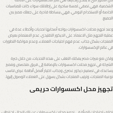
الشخصية، فهي تضفي لمسة ساحرة على إطلالتك سواء كانت للمناسبات
الخاصة أو الاستخدام اليومي، فهي ببساطة قادرة على جعلك مميز بين
الجميع.
وعند تجهيز محلات اكسسوارات يواجه أصحابها تحديات وأخطاء عدة في
عملية التجهيز مثل الاعتماد على الديكور التقليدي، عدم الاهتمام بعرض
المنتجات بشكل جذاب، عدم فهم احتياجات العملاء، وعدم مواكبة التطورات
في عالم الإكسسوارات.
ولكن مع ميراث مصر يمكنك التغلب على هذه التحديات، من خلال خبرة
الشركة في تجهيز محلات اكسسوارات بالإضافة إلى فريق متخصص ومميز
يساعدك في تصميم ديكور عصري وجذاب، اختيار أفضل أنظمة عرض تناسب
نوعية المنتجات، وترتيب المنتجات بشكل يسهل على العملاء الوصول إليها.
تجهيز محل اكسسوارات حريمى
تختلف احتياجات المرأة في تجهيز محلات اكسسوارات عن تلك للرجال، إذ تتطلب