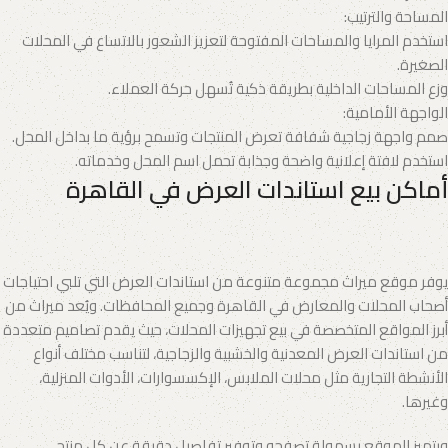
المساحة والترتيب:
استخدم المرايا والمساحات المفتوحة لتعزيز الشعور بالاتساع في المحلات
الصغيرة.
وزع المساحات الداخلية بطريقة ذكية تُسهل حركة العملاء.
الواجهة الأمامية:
صمم واجهة زجاجية شفافة تعرض المنتجات وتسمح برؤية ما بداخل المحل.
استخدم لافتة إعلانية واضحة وجذابة تحمل اسم المحل وخدماته.
أماكن بيع استاندات العرض في القاهرة
يوفر موقع ميراث مجموعة متنوعة من استاندات العرض التي تلبي احتياجات
أصحاب المحلات والمعارض في القاهرة وجميع المحافظات. ويُعد ميراث من
أبرز المواقع المتخصصة في بيع تجهيزات المحلات، حيث يقدم تصاميم متعددة
من استاندات العرض المعدنية والخشبية والزجاجية، لتناسب مختلف أنواع
الأنشطة التجارية مثل محلات الملابس، الإكسسوارات، الأدوات المنزلية،
وغيرها.
ويتميز الموقع بسهولة تصفحه وتوفير تفاصيل دقيقة عن كل منتج،