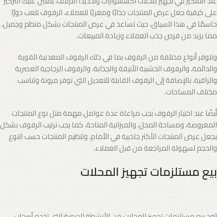
عند التفكير في تجهيز محلات اكسسوارات وتحديدًا الارفف، يتعين عليك التركيز
على كيفية جعل عرض المنتجات جذابًا ومغريًا للعملاء، الرفوف تلعب دورًا
حاسمًا في هذا السياق، حيث تساعد في عرض المنتجات بشكل منظم وجميل،
مما يزيد من فرص جذب العملاء وزيادة المبيعات.
وتتوفر أنواع مختلفة من الرفوف بما في ذلك الرفوف المعدنية القوية
والدائمة، والرفوف الخشبية الأنيقة والجذابة، والرفوف الزجاجية العصرية
والراقية، بالإضافة إلى الرفوف القابلة للتعديل التي توفر مرونة وتناسب
مختلف المساحات.
أيضًا عند اختيار الرفوف يجب مراعاة عدة عوامل مهمة مثل نوع المنتجات
المعروضة، ومساحة المحل، والميزانية المتاحة، كما يجب ترتيب الرفوف بشكل
يجعل عرض المنتجات الأكثر جاذبية في الأمام، وتنظيم المنتجات حسب النوع
والحجم لسهولة المراجعة من قبل العملاء.
بيع مستلزمات تجهيز المحلات
يُعد بيع مستلزمات تجهيز المحلات من الأنشطة الحيوية التي تخدم أصحاب