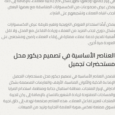
في إبراز جمالها وجعلها تظهر بشكل أكثر جاذبية للعملاء، بالإضافة إلى ذلك
يمكن عرض مجموعات من الاكسسوارات المتناسقة مع بعضها البعض
لجذب انتباه العملاء وتشجيعهم على الشراء.
يمكن أيضًا استخدام العروض الترويجية وتغيير طريقة عرض الاكسسوارات
بشكل دوري لجذب المزيد من العملاء وزيادة التفاعل مع المحل، ولا تقل
أهمية تقديم خدمة عملاء ممتازة في إبقاء العملاء راضين ومشجعين على
العودة مرة أخرى.
العناصر الأساسية في تصميم ديكور محل
مستحضرات تجميل
تتضمن العناصر الأساسية في تصميم ديكور محل مستحضرات التجميل
الإضاءة الذكية والألوان المناسبة، الأرفف والعارضات المصممة بشكل
احترافي لإبراز المنتجات، منطقة استقبال جذابة ومنظمة، استخدام المرايا
والمساحات المفتوحة لزيادة الشعور بالاتساع، بالإضافة إلى ركن لتجربة
المنتجات لتعزيز تفاعل العملاء. هذه العناصر مجتمعة تهدف إلى خلق تجربة
تسوق ممتعة تعكس هوية العلامة التجارية وتزيد من المبيعات.