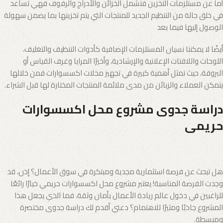
أما عن مستلزمات التخزين فتشمل الخزائن والأدراج والرفوف فهي تساعد
في خلق حالة من التنظيم الجديد للمنتجات التي يتم تخزينها بما يضمن سهولة
الوصول إليها فيما بعد
أيضًا لا يمكننا نسيان المستلزمات الإضافية كأدوات التنظيف والتغليف،
اللوحات واللافتات الإعلانية والإرشادية، وأخيرًا المرايا وغرف القياس أو
البروفة، حيث تمثل أهمية كبيرة في تجهيز محلات اكسسوارات فمن خلالها
يتمكن العملاء والزبائن من مدى ملائمة المنتجات المختارة لها قبل الشراء.
دراسة جدوى مشروع محل اكسسوارات
حريمى
هل تبحث عن فرصة استثمارية مجدية ومبتكرة في سوق الأعمال؟ إذن، قد
وجدت الفرصة المناسبة! يعتبر مشروع محل اكسسوارات حريمي خيارًا رائعًا
للراغبين في دخول عالم ريادة الأعمال بأمان وثقة، فما الذي يجعل هذا
المشروع جاذبًا ومثيرًا للاهتمام؟ دعني أقدم لك دراسة جدوى مختصرة
ومبسطة.