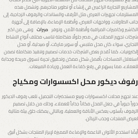
المشاريع التجارية الراغبين في إنشاء أو تطوير متاجرهم. وتشمل هذه
المستلزمات تجهيزات العرض مثل الأرفف والستاندات والرفوف الزجاجية، إلى
جانب الطاولات، وواجهات العرض، وأنظمة الإضاءة، بالإضافة إلى أجهزة
الكاشير وكاميرات المراقبة وأنظمة الأمن. وتوفر
ميراث
وهى من اكبر
شركات تجهيز المحلات في مصر حلولًا متكاملة تناسب مختلف أنواع النشاط
التجاري، سواء كان محل ملابس، أو سوبر ماركت، أو صيدلية، أو محل
إلكترونيات. كما تُقدم بعض الشركات خدمات تصميم وتنفيذ متكاملة تضمن
استغلال المساحات بأفضل شكل ممكن وتحقيق تجربة تسوق مريحة وجذابة
للعملاء، مما يسهم في رفع كفاءة العمل وزيادة المبيعات.
رفوف ديكور محل اكسسوارات ومكياج
عند تجهيز محلات اكسسوارات وبيع مستحضرات التجميل، تلعب رفوف الديكور
دوراً حيوياً في جعل المحل مكاناً جذاباً للعملاء، وذلك من خلال تصميم
الرفوف بأسلوب يعكس الأناقة والعملية، وبالتالي يمكنك خلق بيئة مثالية
لعرض المنتجات وجذب الزبائن.
أيضًا استخدم الألوان الناعمة والإضاءة المميزة لإبراز المنتجات بشكل أنيق