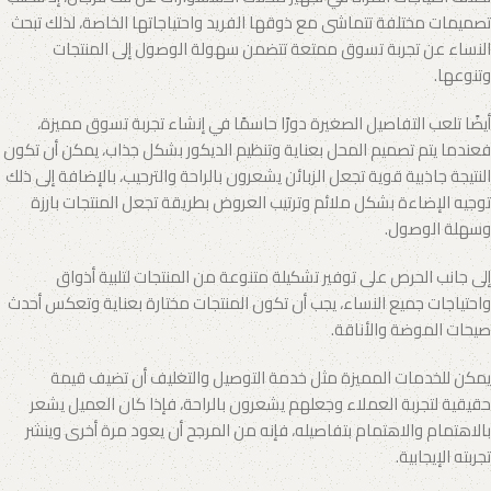
تصميمات مختلفة تتماشى مع ذوقها الفريد واحتياجاتها الخاصة، لذلك تبحث
النساء عن تجربة تسوق ممتعة تتضمن سهولة الوصول إلى المنتجات
وتنوعها.
أيضًا تلعب التفاصيل الصغيرة دورًا حاسمًا في إنشاء تجربة تسوق مميزة،
فعندما يتم تصميم المحل بعناية وتنظيم الديكور بشكل جذاب، يمكن أن تكون
النتيجة جاذبية قوية تجعل الزبائن يشعرون بالراحة والترحيب، بالإضافة إلى ذلك
توجيه الإضاءة بشكل ملائم وترتيب العروض بطريقة تجعل المنتجات بارزة
وسهلة الوصول.
إلى جانب الحرص على توفير تشكيلة متنوعة من المنتجات لتلبية أذواق
واحتياجات جميع النساء، يجب أن تكون المنتجات مختارة بعناية وتعكس أحدث
صيحات الموضة والأناقة.
يمكن للخدمات المميزة مثل خدمة التوصيل والتغليف أن تضيف قيمة
حقيقية لتجربة العملاء وجعلهم يشعرون بالراحة، فإذا كان العميل يشعر
بالاهتمام والاهتمام بتفاصيله، فإنه من المرجح أن يعود مرة أخرى وينشر
تجربته الإيجابية.