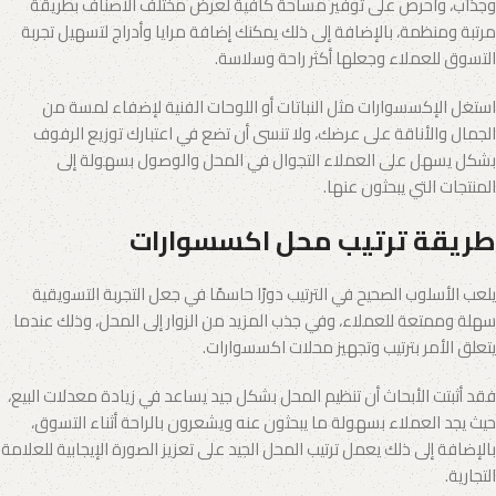
وجذاب، واحرص على توفير مساحة كافية لعرض مختلف الأصناف بطريقة
مرتبة ومنظمة، بالإضافة إلى ذلك يمكنك إضافة مرايا وأدراج لتسهيل تجربة
التسوق للعملاء وجعلها أكثر راحة وسلاسة.
استغل الإكسسوارات مثل النباتات أو اللوحات الفنية لإضفاء لمسة من
الجمال والأناقة على عرضك، ولا تنسى أن تضع في اعتبارك توزيع الرفوف
بشكل يسهل على العملاء التجوال في المحل والوصول بسهولة إلى
المنتجات التي يبحثون عنها.
طريقة ترتيب محل اكسسوارات
يلعب الأسلوب الصحيح في الترتيب دورًا حاسمًا في جعل التجربة التسويقية
سهلة وممتعة للعملاء، وفي جذب المزيد من الزوار إلى المحل، وذلك عندما
يتعلق الأمر بترتيب وتجهيز محلات اكسسوارات.
فقد أثبتت الأبحاث أن تنظيم المحل بشكل جيد يساعد في زيادة معدلات البيع،
حيث يجد العملاء بسهولة ما يبحثون عنه ويشعرون بالراحة أثناء التسوق،
بالإضافة إلى ذلك يعمل ترتيب المحل الجيد على تعزيز الصورة الإيجابية للعلامة
التجارية.