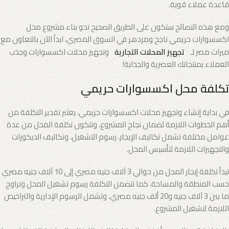
قاعدة عملاء قوية.
ومع هذه النصائح ستكون على الطريق الصحيح نحو بناء مشروع محل
اكسسوارات حريمي ناجح ومزدهر في السوق المصري، ابدأ الآن بالتعاون مع
ميراث مصر لـ
تجهيز المحلات التجارية
وتجهيز محلات اكسسوارات وجذب
العملاء بمنتجاتك العصرية والجذابة!
تكلفة محل اكسسوارات حريمي
في بداية إنشاء وتجهيز محلات اكسسوارات حريمي، يعتبر تقدير التكلفة من
أهم الخطوات اللازمة لضمان نجاح المشروع، وتتكون تكلفة المحل من عدة
عوامل مختلفة تشمل تكاليف الإيجار، رسوم التشغيل، وتكاليف الديكورات
والتجهيزات اللازمة لتأسيس المحل.
تبدأ تكلفة إيجار المحل من حوالي 3 آلاف جنيه مصري إلى 10 آلاف جنيه مصري
حسب المنطقة والمساحة، كما تتضمن التكلفة رسوم تشغيل المحل وتراوح
ما بين 3 آلاف جنيه و20 ألف جنيه مصري، وتشمل الرسوم الإدارية والتراخيص
اللازمة لتشغيل المشروع.