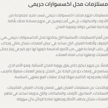
مستلزمات محل اكسسوارات حريمى
مستلزمات تجهيز محلات اكسسوارات حريمي ليست مجرد مجموعة من
الأدوات والديكورات، بل هي أمر جوهري في تجهيز مساحة محلك بأناقة
وجاذبية تعكس ذوقك وهوية المحل.
من أهم المستلزمات الأساسية التي يحتاجها محل الاكسسوارات حريمي هي
الرفوف وأنظمة العرض، التي تساعد في عرض المنتجات بشكل مثالي وجذاب،
إلى جانب الإضاءة فهي من الأمور الحاسمة كونها لها دور كبير في إبراز جمال
المنتجات وجعلها تجذب انتباه العملاء.
فضلًا عن تجهيز ديكور خاص يليق بهوية المحل النسائية، وهو الأمر الذي
يساهم في إضفاء جو من الراحة على المحل، و يمنح العملاء شعورًا بالترحيب،
أيضًا يعتبر وجود الكاشير مهمًا لإنجاز عمليات البيع بمنتهى السلاسة.
وبالحديث عن مستلزمات العرض فهي تتضمن وحدات العرض، الفاترينات،
الاستاندات، الصناديق، الأرفف، والمانيكانات والتي بدورها تساعد في تنظيم
المنتجات بشكل يخطف الأنظار ويجعلها متاحة للزبائن بكل سهولة.