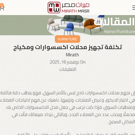
0
المقالات
Home
Furniture
FURNITURE
تكلفة تجهيز محلات اكسسوارات ومكياج
Mirath
On نوفمبر 16, 2025
التعليقات
إن تجهيز محلات اكسسوارات ناجح ليس بالأمر السهل، فهو يتطلب دقة فائقة
في اختيار الديكور، وعرض المنتجات، وترتيبها، ناهيك عن فهم احتياجات العملاء
ومتطلبات السوق، فإذا كنت ترغب في جعل محل الاكسسوارات الخاص بك
مذهلًا ويجذب عدد من العملاء الجدد، وبالتالي تزداد مبيعاتك فأنت في
المكان الصحيح.
من الأمور التي لا يمكن إنكارها هي تأثير الاكسسوارات على الأناقة