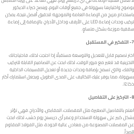
لا تغفل أهمية الإضاءة في أي دريسنج روم، فهي تساعد على رؤية الملابس
بوضوح واختيارها بسهولة في جميع أوقات اليوم، وينصح خبراء الديكور
باستخدام مزيج من الإضاءة العامة والموجهة؛ لتحقيق أفضل نتيجة، يمكن
تركيب وحدات إضاءة LED على الأرفف وداخل الأدراج، بالإضافة إلى إضاءة
سقفية موزعة بشكل متساوٍ.
7- التفكير في المستقبل
اختر تصميم قابل للتعديل والتوسعة مستقبلًا إذا احتجت لذلك، فاحتياجاتك
التخزينية قد تتغير مع مرور الوقت، لذلك ابحث عن التصاميم القابلة للتركيب
والفك، والتي تسمح بإضافة وحدات جديدة أو تعديل التقسيمات الداخلية
بسهولة، مما يوفر عليك التكاليف على المدى الطويل، ويجعل استثمارك أكثر
ذكاءًا.
8- التركيز على التفاصيل
اهتم بالتفاصيل الصغيرة مثل المفصلات، المقابض، والأدراج، فهي تؤثر
بشكل كبير على سهولة الاستخدام وعمر أي دريسنج روم خشب، لذلك ابحث
عن المفصلات المصنوعة من معادن عالية الجودة، مثل الفولاذ المقاوم
للصدأ.