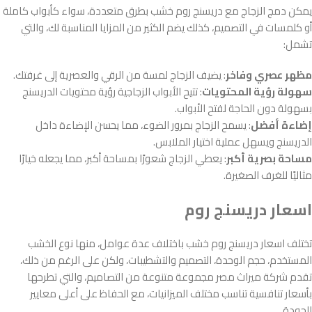
يمكن دمج الزجاج مع دريسنج روم خشب بطرق متعددة، سواء كأبواب كاملة
أو كلمسات في التصميم، كذلك يضم الكثير من المزايا المناسبة لك، والتي
تشمل:
مظهر عصري وفاخر
: يضيف الزجاج لمسة من الرقي والعصرية إلى غرفتك.
سهولة رؤية المحتويات
: تتيح الأبواب الزجاجية رؤية محتويات الدريسنج
بسهولة دون الحاجة لفتح الأبواب.
إضاءة أفضل
: يسمح الزجاج بمرور الضوء، مما يحسن الإضاءة داخل
الدريسنج ويسهل عملية اختيار الملابس.
مساحة بصرية أكبر
: يعطي الزجاج شعورًا بمساحة أكبر، مما يجعله خيارًا
مثاليًا للغرف الصغيرة.
اسعار دريسنج روم
تختلف اسعار دريسنج روم خشب باختلاف عدة عوامل، منها نوع الخشب
المستخدم، حجم الوحدة، التصميم والتشطيبات، ولكن على الرغم من ذلك،
تقدم شركة ميراث مصر مجموعة متنوعة من التصاميم، والتي تطرحها
بأسعار تنافسية تناسب مختلف الميزانيات، مع الحفاظ على أعلى معايير
الجودة.