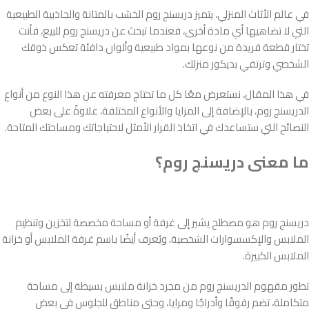
في عالم الأثاث المنزلي، يتميز دريسنج روم الخشب بالمتانة والجاذبية الطبيعية
التي لا تضاهيها أي مادة أخرى، فعندما تبحث عن دريسنج روم للبيع، فأنت
تختار قطعة فريدة من نوعها بمواد طبيعية وألوان دافئة تعكس ذوقك
الشخصي وترتقي بديكور منزلك.
في هذا المقال، نستعرض معًا كل ما تحتاج معرفته عن هذا النوع من أنواع
الدريسنج روم، بالإضافة إلى المزايا والأنواع المختلفة، علاوةً على بعض
النصائح التي ستساعدك في اتخاذ القرار الأمثل لاحتياجاتك ومساحتك المتاحة.
ما معنى دريسنج روم
؟
دريسنج روم هو مصطلح يشير إلى غرفة أو مساحة مخصصة لتخزين وتنظيم
الملابس والإكسسوارات الشخصية، ويُعرف أيضًا باسم غرفة الملابس أو خزانة
الملابس الكبيرة.
تطور مفهوم الدريسنج روم من مجرد خزانة ملابس بسيطة إلى مساحة
متكاملة، تضم رفوفًا وأدراجًا ومرايا، وحتى مناطق للجلوس في بعض