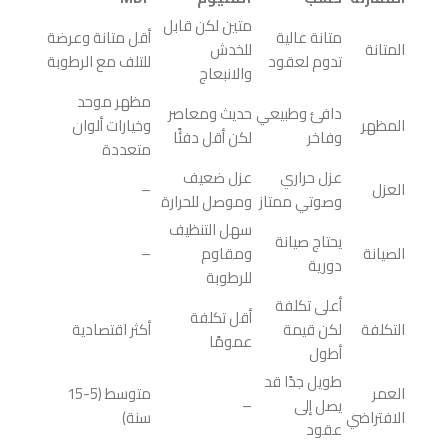
متين لكن قابل
متانة عالية
أقل متانة وعرضة
المتانة
للخدش
تدوم لعقود
للتلف مع الرطوبة
والانبعاج
مظهر موحد
دافئ وطبيعي
حديث ومعاصر
المظهر
وخيارات ألوان
وفاخر
لكن أقل دفئًا
متعددة
عزل حراري
عزل ضعيف
العزل
–
وصوتي ممتاز
وموصل للحرارة
سهل التنظيف
يحتاج صيانة
الصيانة
ومقاوم
–
دورية
للرطوبة
أعلى تكلفة
أقل تكلفة
التكلفة
لكن قيمة
أكثر اقتصادية
عمومًا
أطول
طويل جدًا قد
العمر
متوسط (5-15
يصل إلى
–
الافتراضي
سنة)
عقود