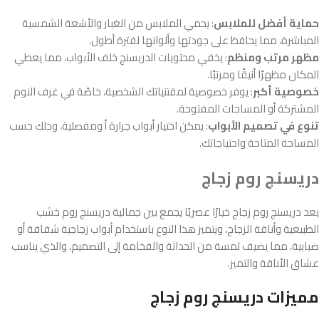
حماية أفضل للملابس
: يحمي الملابس من الغبار والأشعة الشمسية
المباشرة، مما يحافظ على جودتها وألوانها لفترة أطول.
مظهر مرتب ومنظم
: يخفي محتويات الدريسنج خلف الأبواب، مما يعطي
المكان مظهرًا أنيقًا ومرتبًا.
خصوصية أكبر
: يوفر خصوصية لمقتنياتك الشخصية، خاصًة في غرف النوم
المشتركة أو المساحات المفتوحة.
تنوع في تصميم الأبواب
: يمكن اختيار أبواب جرارة أ ومفصلية، وذلك حسب
المساحة المتاحة واحتياجاتك.
دريسنج روم زجاج
يعد دريسنج روم زجاج خيارًا عصريًا يجمع بين جمالية دريسنج روم خشب
الطبيعية وأناقة الزجاج، ويتميز هذا النوع باستخدام أبواب زجاجية شفافة أو
ضبابية، مما يضيف لمسة من الحداثة والفخامة إلى التصميم، والذي يناسب
عشاق الأناقة والتميز.
مميزات دريسنج روم زجاج