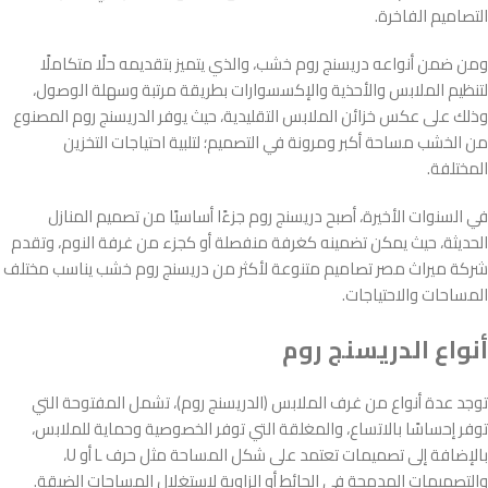
التصاميم الفاخرة.
ومن ضمن أنواعه دريسنج روم خشب، والذي يتميز بتقديمه حلًا متكاملًا
لتنظيم الملابس والأحذية والإكسسوارات بطريقة مرتبة وسهلة الوصول،
وذلك على عكس خزائن الملابس التقليدية، حيث يوفر الدريسنج روم المصنوع
من الخشب مساحة أكبر ومرونة في التصميم؛ لتلبية احتياجات التخزين
المختلفة.
في السنوات الأخيرة، أصبح دريسنج روم جزءًا أساسيًا من تصميم المنازل
الحديثة، حيث يمكن تضمينه كغرفة منفصلة أو كجزء من غرفة النوم، وتقدم
شركة ميراث مصر تصاميم متنوعة لأكثر من دريسنج روم خشب يناسب مختلف
المساحات والاحتياجات.
أنواع الدريسنج روم
توجد عدة أنواع من غرف الملابس (الدريسنج روم)، تشمل المفتوحة التي
توفر إحساسًا بالاتساع، والمغلقة التي توفر الخصوصية وحماية للملابس،
بالإضافة إلى تصميمات تعتمد على شكل المساحة مثل حرف L أو U،
والتصميمات المدمجة في الحائط أو الزاوية لاستغلال المساحات الضيقة.