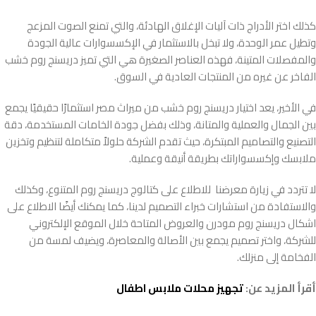
كذلك اختر الأدراج ذات آليات الإغلاق الهادئة، والتي تمنع الصوت المزعج
وتطيل عمر الوحدة، ولا تبخل بالاستثمار في الإكسسوارات عالية الجودة
والمفصلات المتينة، فهذه العناصر الصغيرة هي التي تميز دريسنج روم خشب
الفاخر عن غيره من المنتجات العادية في السوق.
في الأخير، يعد اختيار دريسنج روم خشب من ميراث مصر استثمارًا حقيقيًا يجمع
بين الجمال والعملية والمتانة، وذلك بفضل جودة الخامات المستخدمة، دقة
التصنيع والتصاميم المبتكرة، حيث تقدم الشركة حلولاً متكاملة لتنظيم وتخزين
ملابسك وإكسسواراتك بطريقة أنيقة وعملية.
لا تتردد في زيارة معرضنا للاطلاع على كتالوج دريسنج روم المتنوع، وكذلك
والاستفادة من استشارات خبراء التصميم لدينا، كما يمكنك أيضًا الاطلاع على
اشكال دريسنج روم مودرن والعروض المتاحة خلال الموقع الإلكتروني
للشركة، واختر تصميم يجمع بين الأصالة والمعاصرة، ويضيف لمسة من
الفخامة إلى منزلك.
أقرأ المزيد عن:
تجهيز محلات ملابس اطفال