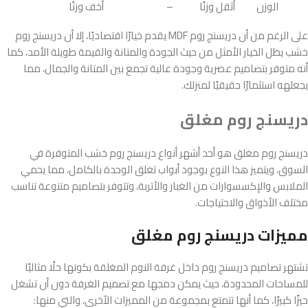
الوزن
أثقل وزنًا
–
أخف وزنًا
على الرغم من أن دريسنج روم MDF يقدم خيارًا اقتصاديًا، إلا أن دريسنج روم
خشب يظل الخيار الأمثل من حيث الجودة والمتانة والقيمة طويلة الأمد، كما
أنه متوفر بتصاميم عصرية وجودة عالية تجمع بين المتانة والجمال، مما
يجعلهه استثمارًا حقيقيًا لمنزلك.
دريسنج روم مغلق
دريسنج روم مغلق هو أحد أشهر أنواع دريسنج روم خشب المتوفرة في
السوق، ويتميز هذا النوع بوجود أبواب تغلق الوحدة بالكامل، مما يحمي
الملابس والإكسسوارات من الغبار والأتربة، وتتوفر بتصاميم متنوعة تناسب
مختلف الأذواق والاحتياجات.
مميزات دريسنج روم مغلق
تشتهر تصاميم دريسنج روم داخل غرفة النوم المغلقة بكونها حلًا مثاليًا
للمساحات المحدودة، حيث يمكن دمجها مع تصميم الغرفة دون أن تشغل
حيزًا كبيرًا، كما أنها تتمتع بمجموعة من المميزات الأخرى، والتي منها: