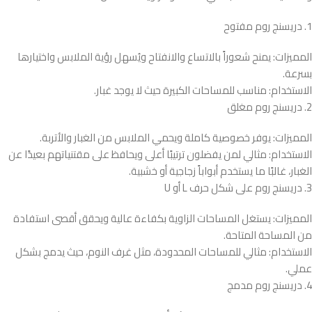
1. دريسنج روم مفتوح
المميزات: يمنح شعوراً بالاتساع والانفتاح ويُسهل رؤية الملابس واختيارها
بسرعة.
الاستخدام: مناسب للمساحات الكبيرة حيث لا يوجد غبار.
2. دريسنج روم مغلق
المميزات: يوفر خصوصية كاملة ويحمي الملابس من الغبار والأتربة.
الاستخدام: مثالي لمن يفضلون ترتيبًا أعلى ويحافظ على مقتنياتهم بعيدًا عن
الغبار، غالبًا ما يستخدم أبواباً زجاجية أو خشبية.
3. دريسنج روم على شكل حرف L أو U
المميزات: يستغل المساحات الزاوية بكفاءة عالية ويحقق أقصى استفادة
من المساحة المتاحة.
الاستخدام: مثالي للمساحات المحدودة، مثل غرف النوم، حيث يدمج بشكل
عملي.
4. دريسنج روم مدمج