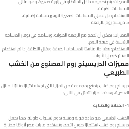
المميزات: يتم تصميمه داخل الحائط أو في زاوية صغيرة، وهو مثالي
للمساحات الضيقة.
الاستخدام: حل عملي للمساحات الصغيرة لتوفير مساحة إضافية.
5. دريسنج روم بالردهة
المميزات: يمكن أن يُدمج مع الردهة الطولية، ويساهم في توفير المساحة
الرئيسية في غرفة النوم.
الاستخدام: يعتبر حلاً مناسبًا للمساحات الضيقة ويقلل التكلفة إذا تم استخدام
الستائر كبديل للأبواب.
مميزات الدريسينج روم المصنوع من الخشب
الطبيعي
دريسنج روم خشب يتمتع بمجموعة من المزايا التي تجعله اختيارًا مثاليًا للمنازل
العصرية، وهذه المزايا تتمثل في التالي:
1- المتانة والصلابة
الخشب الطبيعي هو مادة قوية ومتينة تدوم لسنوات طويلة، مما يجعل
دريسنج روم خشب استثمارًا طويل الأمد، وتستخدم ميراث مصر أنواعًا مختارة