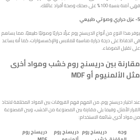
فهي آمنة بنسبة 100% على صحتك وصحة أفراد عائلتك.
5- عزل حراري وصوتي طبيعي
يوفر هذا النوع من أنواع الدريسنج روم عزلًا حراريًا وصوتيًا طبيعيًا، مما يساهم
في الحفاظ على درجة حرارة مناسبة للملابس والإكسسوارات، كما أنه يساعد
على تقليل الضوضاء.
مقارنة بين دريسنج روم خشب ومواد أخرى
مثل الألمنيوم أو MDF
عند اختيار دريسنج روم، من المهم فهم الفروقات بين المواد المختلفة لاتخاذ
القرار الأمثل، وفيما يلي مقارنة بين المصنوعة من الخشب، وبين المصنوعة
من مواد أخرى شائعة الاستخدام:
وجه
دريسنج روم
دريسنج روم
دريسنج روم
المقارنة
خشب
ألمنيوم
MDF