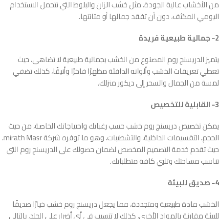
من الأخشاب عالية الجودة، مثل خشب الزان والبلوط التي تتحمل الاستخدام
اليومي المكثف، دون أن تفقد جمالها أو متانتها.
2- جمالية طبيعية فريدة
يتميز الدريسنج روم المصنوع من الخشب بجمالية طبيعية لا تضاهى، حيث
تعطي تعريقات الخشب وألوانه الدافئة مظهرًا فاخرًا وأنيقًا، كذلك تضفي
لمسة من الجمال والسحر إلى ديكور منزلك.
3- القابلية للتخصيص
يمكن تخصيص دريسنج روم خشب حسب رغباتك واحتياجاتك الخاصة، من حيث
الحجم، التقسيمات الداخلية، والتشطيبات، وهو ما توفره شركة mirath Masr،
حيث تقدم خدمة التصميم المخصص لضمان حصولك على الدريسنج روم التي
تناسب مساحتك وتلبي كافة متطلباتك.
4- صديق للبيئة
الخشب مادة طبيعية ومتجددة، مما يجعل دريسنج روم خشب خيارًا صديقًا
للبيئة مقارنة بالمواد الأخرى، كذلك لا تتسبب في أي أضرار على الجلد، بالتالي