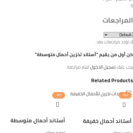
0
المراجعات
لا توجد مراجعات بعد.
كن أول من يقيم “أستاند تخزين أحمال متوسطة”
يجب عليك
تسجيل الدخول
لنشر مراجعة.
Related Products
-38%
-38%
أستاند أحمال متوسطة
أستاند أحمال خفيفة
تجهيز مخازن