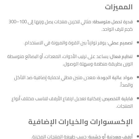
المميزات
قدرة تحمل متوسطة
: مثالي لتخزين منتجات يصل وزنها إلى 100–300
كجم للرف الواحد.
تصميم عملي
: يوفر توازناً بين القوة والمرونة في الاستخدام.
تنظيم فعال
: يساعد على ترتيب الأدوات، المعدات، أو البضائع متوسطة
الوزن بطريقة منظمة وسهلة الوصول.
مواد عالية الجودة
: معدن متين مطلي لحماية إضافية ضد التآكل
والصدأ.
قابلية التخصيص
: إمكانية تعديل ارتفاع الأرفف لتناسب مختلف أنواع
المنتجات.
الإكسسوارات والخيارات الإضافية
أرفف معدنية أو خشبية
: حسب طبيعة المنتجات المخزنة.