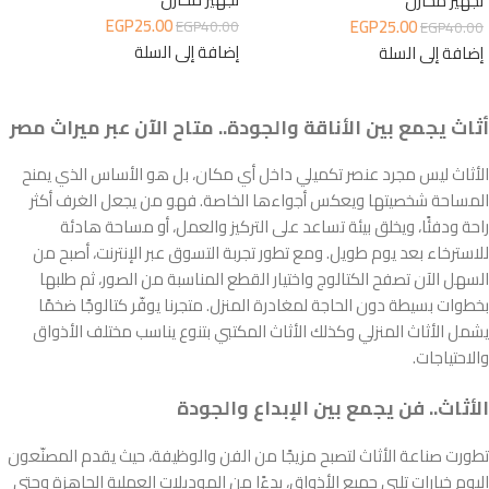
تجهيز مخازن
EGP
25.00
EGP
25.00
EGP
40.00
EGP
40.00
إضافة إلى السلة
إضافة إلى السلة
أثاث يجمع بين الأناقة والجودة.. متاح الآن عبر ميراث مصر
الأثاث ليس مجرد عنصر تكميلي داخل أي مكان، بل هو الأساس الذي يمنح
المساحة شخصيتها ويعكس أجواءها الخاصة. فهو من يجعل الغرف أكثر
راحة ودفئًا، ويخلق بيئة تساعد على التركيز والعمل، أو مساحة هادئة
للاسترخاء بعد يوم طويل. ومع تطور تجربة التسوق عبر الإنترنت، أصبح من
السهل الآن تصفح الكتالوج واختيار القطع المناسبة من الصور، ثم طلبها
بخطوات بسيطة دون الحاجة لمغادرة المنزل. متجرنا يوفّر كتالوجًا ضخمًا
يشمل الأثاث المنزلي وكذلك الأثاث المكتبي بتنوع يناسب مختلف الأذواق
والاحتياجات.
الأثاث.. فن يجمع بين الإبداع والجودة
تطورت صناعة الأثاث لتصبح مزيجًا من الفن والوظيفة، حيث يقدم المصنّعون
اليوم خيارات تلبي جميع الأذواق، بدءًا من الموديلات العملية الجاهزة وحتى