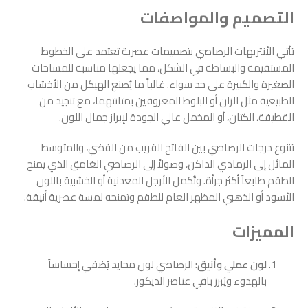
التصميم والمواصفات
تأتي الأنتريهات الرصاصي بتصميمات عصرية تعتمد على الخطوط
المستقيمة والبساطة في الشكل، مما يجعلها مناسبة للمساحات
الصغيرة والكبيرة على حد سواء. غالباً ما يُصنع الهيكل من الأخشاب
الطبيعية مثل الزان أو البلوط المعروفين بمتانتهما، مع تنجيد من
القطيفة، الكتان، أو المخمل عالي الجودة لإبراز جمال اللون.
تتنوع درجات الرصاصي بين الفاتح القريب من الفضي، والمتوسط
المائل إلى الرمادي الداكن، وصولاً إلى الرصاصي الغامق الذي يمنح
الطقم طابعاً أكثر جرأة. وتُكمل الأرجل المعدنية أو الخشبية باللون
الأسود أو الذهبي المظهر العام للطقم وتمنحه لمسة عصرية أنيقة.
المميزات
لون عملي وأنيق:
الرصاصي لون محايد يُضفي إحساساً
بالهدوء ويُبرز باقي عناصر الديكور.