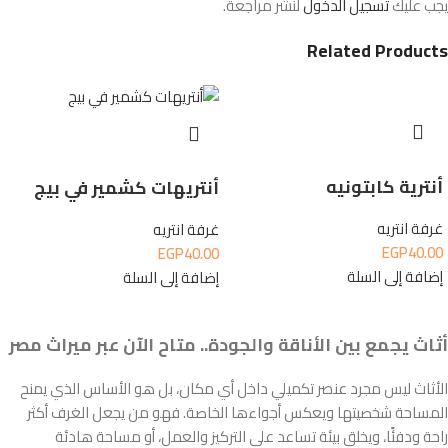
يجب عليك
تسجيل الدخول
لنشر مراجعة.
Related Products
أنترية كابتونيه
أنتريهات كشمير في بيج
غرفة انتريه
غرفة انتريه
EGP
40.00
EGP
40.00
إضافة إلى السلة
إضافة إلى السلة
أثاث يجمع بين الأناقة والجودة.. متاح الآن عبر ميراث مصر
الأثاث ليس مجرد عنصر تكميلي داخل أي مكان، بل هو الأساس الذي يمنح
المساحة شخصيتها ويعكس أجواءها الخاصة. فهو من يجعل الغرف أكثر
راحة ودفئًا، ويخلق بيئة تساعد على التركيز والعمل، أو مساحة هادئة