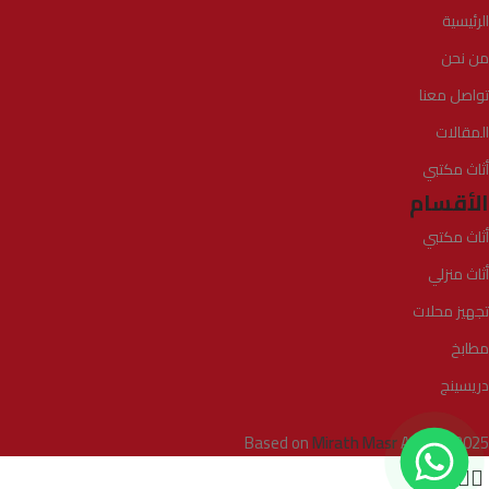
الرئيسية
من نحن
تواصل معنا
المقالات
أثاث مكتبي
الأقسام
أثاث مكتبي
أثاث منزلي
تجهيز محلات
مطابخ
دريسينج
Based on
Mirath Masr
Agency
2025
0