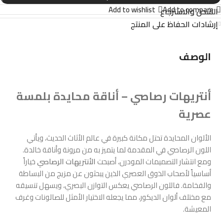
Add to wishlist
Add to compare
الشحن والاسترجاع
إرشادات الحفاظ على المنتج
الوصف
أنتريهات رصاصي – أناقة محايدة بلمسة
عصرية
الألوان المحايدة تحتل مكانة كبيرة في عالم الأثاث الحديث، ويأتي
اللون الرصاصي في المقدمة لما يتميز به من مرونة وأناقة خالدة.
ومع انتشار التصميمات المودرن، أصبحت
الأنتريهات الرصاصي
خياراً
أساسياً لأصحاب الذوق العصري الذين يبحثون عن مزيج من البساطة
والفخامة. فاللون الرصاصي يعكس التوازن البصري، ويسهل تنسيقه
مع مختلف ألوان الديكور، مما يجعله الاختيار الأمثل للصالونات وغرف
المعيشة.