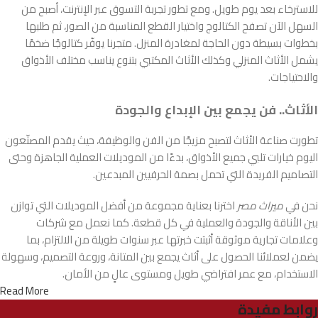
للاسترخاء بعد يوم طويل. ومع تطور تجربة التسوق عبر الإنترنت، أصبح من
السهل الآن تصفح الكتالوج واختيار القطع المناسبة من الصور، ثم طلبها
بخطوات بسيطة دون الحاجة لمغادرة المنزل. متجرنا يوفّر كتالوجًا ضخمًا
يشمل الأثاث المنزلي وكذلك الأثاث المكتبي بتنوع يناسب مختلف الأذواق
والاحتياجات.
الأثاث.. فن يجمع بين الإبداع والجودة
تطورت صناعة الأثاث لتصبح مزيجًا من الفن والوظيفة، حيث يقدم المصنّعون
اليوم خيارات تلبي جميع الأذواق، بدءًا من الموديلات العملية الجاهزة وحتى
التصاميم الفريدة التي تحمل بصمة الحرفيين المبدعين.
نحن في
ميراث مصر
اخترنا بعناية مجموعة من أفضل الموديلات التي توازن
بين الأناقة والجودة والعملية في كل قطعة. كما نعمل مع شركات
وعلامات تجارية موثوقة أثبتت خبرتها عبر سنوات طويلة من الالتزام، بما
يضمن لعملائنا الحصول على أثاث يجمع بين المتانة، وروعة التصميم، وسهولة
الاستخدام، مع عمر افتراضي طويل ومستوى عالٍ من الأمان.
Read More
روابط مفيدة