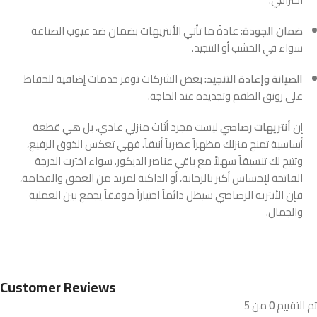
ضمان الجودة:
عادةً ما تأتي الأنتريهات بضمان ضد عيوب الصناعة
سواء في الخشب أو التنجيد.
الصيانة وإعادة التنجيد:
بعض الشركات توفر خدمات إضافية للحفاظ
على رونق الطقم وتجديده عند الحاجة.
إن
أنتريهات رصاصي
ليست مجرد أثاث منزلي عادي، بل هي قطعة
أساسية تمنح منزلك مظهراً عصرياً أنيقاً. فهي تعكس الذوق الرفيع،
وتتيح لك تنسيقاً سهلاً مع باقي عناصر الديكور. سواء اخترت الدرجة
الفاتحة لإحساس أكبر بالرحابة، أو الداكنة لمزيد من العمق والفخامة،
فإن الأنتريه الرصاصي سيظل دائماً اختياراً موفقاً يجمع بين العملية
والجمال.
Customer Reviews
تم التقييم
0
من 5