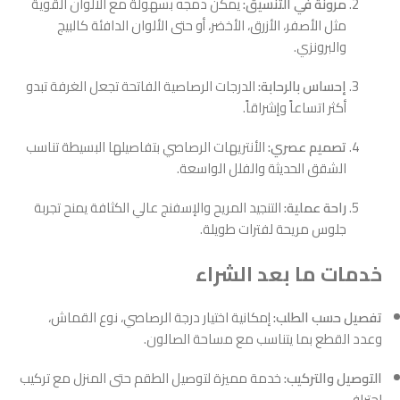
مرونة في التنسيق:
يمكن دمجه بسهولة مع الألوان القوية
مثل الأصفر، الأزرق، الأخضر، أو حتى الألوان الدافئة كالبيج
والبرونزي.
إحساس بالرحابة:
الدرجات الرصاصية الفاتحة تجعل الغرفة تبدو
أكثر اتساعاً وإشراقاً.
تصميم عصري:
الأنتريهات الرصاصي بتفاصيلها البسيطة تناسب
الشقق الحديثة والفلل الواسعة.
راحة عملية:
التنجيد المريح والإسفنج عالي الكثافة يمنح تجربة
جلوس مريحة لفترات طويلة.
خدمات ما بعد الشراء
تفصيل حسب الطلب:
إمكانية اختيار درجة الرصاصي، نوع القماش،
وعدد القطع بما يتناسب مع مساحة الصالون.
التوصيل والتركيب:
خدمة مميزة لتوصيل الطقم حتى المنزل مع تركيب
احترافي.