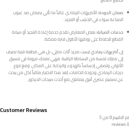
ضمان الجودة:
الأنتريهات الرمادي غالباً ما تأتي بضمان ضد عيوب
الصناعة سواء في الخشب أو التنجيد.
خدمات الصيانة:
بعض المعارض تقدم خدمة إعادة التنجيد أو صيانة
القطع للحفاظ على رونقها لأطول فترة ممكنة.
إن
أنتريهات رمادي
ليست مجرد أثاث منزلي، بل هي قطعة فنية تضيف
إلى منزلك لمسة من البساطة الراقية. فهي تمنحك مرونة في تنسيق
الألوان، وتضفي إحساساً بالهدوء والرحابة على المكان. ومع تنوع
درجات الرمادي وجودة الخامات، يُعد هذا الاختيار مثالياً لكل من يبحث
عن تصميم عصري أنيق يتماشى مع أحدث صيحات الديكور.
Customer Reviews
تم التقييم
0
من 5
0 reviews