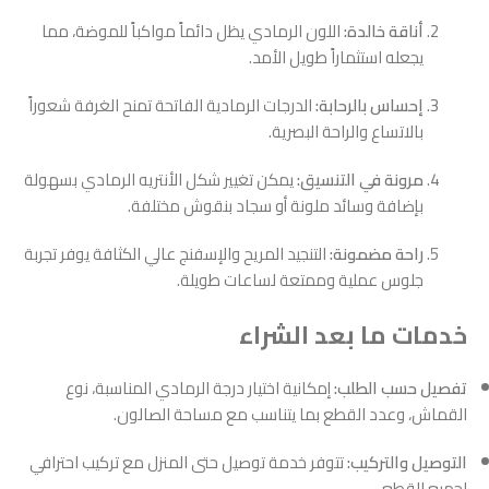
أناقة خالدة:
اللون الرمادي يظل دائماً مواكباً للموضة، مما
يجعله استثماراً طويل الأمد.
إحساس بالرحابة:
الدرجات الرمادية الفاتحة تمنح الغرفة شعوراً
بالاتساع والراحة البصرية.
مرونة في التنسيق:
يمكن تغيير شكل الأنتريه الرمادي بسهولة
بإضافة وسائد ملونة أو سجاد بنقوش مختلفة.
راحة مضمونة:
التنجيد المريح والإسفنج عالي الكثافة يوفر تجربة
جلوس عملية وممتعة لساعات طويلة.
خدمات ما بعد الشراء
تفصيل حسب الطلب:
إمكانية اختيار درجة الرمادي المناسبة، نوع
القماش، وعدد القطع بما يتناسب مع مساحة الصالون.
التوصيل والتركيب:
تتوفر خدمة توصيل حتى المنزل مع تركيب احترافي
لجميع القطع.