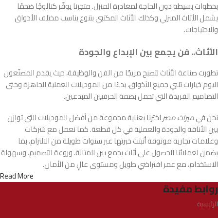
بخطوات بسيطة دون الحاجة لمغادرة المنزل. متجرنا يوفّر كتالوجًا ضخمًا
يشمل الأثاث المنزلي وكذلك الأثاث المكتبي بتنوع يناسب مختلف الأذواق
والاحتياجات.
الأثاث.. فن يجمع بين الإبداع والجودة
تطورت صناعة الأثاث لتصبح مزيجًا من الفن والوظيفة، حيث يقدم المصنّعون
اليوم خيارات تلبي جميع الأذواق، بدءًا من الموديلات العملية الجاهزة وحتى
التصاميم الفريدة التي تحمل بصمة الحرفيين المبدعين.
نحن في
ميراث مصر
اخترنا بعناية مجموعة من أفضل الموديلات التي توازن
بين الأناقة والجودة والعملية في كل قطعة. كما نعمل مع شركات
وعلامات تجارية موثوقة أثبتت خبرتها عبر سنوات طويلة من الالتزام، بما
يضمن لعملائنا الحصول على أثاث يجمع بين المتانة، وروعة التصميم، وسهولة
الاستخدام، مع عمر افتراضي طويل ومستوى عالٍ من الأمان.
Read More
روابط مفيدة
الرئيسية