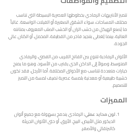
التصميم والمواصفات
تتميز الأنتريهات الرمادي بخطوطها العصرية البسيطة التي تناسب
مختلف المساحات، سواء الشقق الصغيرة أو الفيلات الواسعة. غالباً
ما يُصنع الهيكل من خشب الزان أو الخشب الصلب المعروف بمتانته
العالية، بينما يُغطى بتنجيد فاخر من القطيفة، المخمل، أو الكتان عالي
الجودة.
الألوان الرمادية تتنوع بين الفاتح القريب من الفضي، والرمادي
المتوسط، وصولاً إلى الداكن الذي يقترب من الأسود، وهو ما يمنح
خيارات متعددة تتناسب مع الأذواق المختلفة. أما الأرجل، فقد تكون
خشبية طبيعية أو معدنية بلمسة عصرية تضيف لمسة من التميز
للتصميم.
المميزات
لون محايد عملي:
الرمادي يندمج بسهولة مع جميع ألوان
الديكور مثل الأبيض، البيج، الأزرق، أو حتى الألوان الجريئة
كالبرتقالي والأصفر.