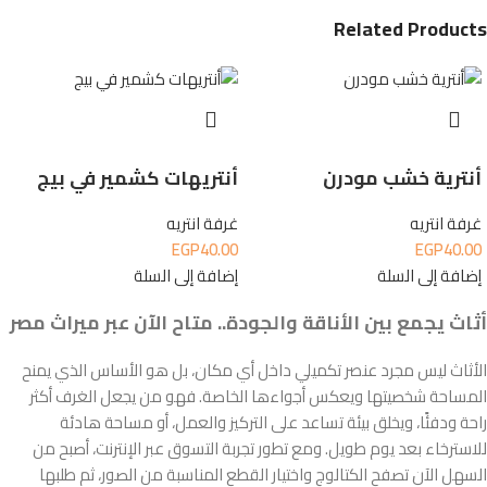
Related Products
أنترية خشب مودرن
أنتريهات كشمير في بيج
غرفة انتريه
غرفة انتريه
EGP
40.00
EGP
40.00
إضافة إلى السلة
إضافة إلى السلة
أثاث يجمع بين الأناقة والجودة.. متاح الآن عبر ميراث مصر
الأثاث ليس مجرد عنصر تكميلي داخل أي مكان، بل هو الأساس الذي يمنح
المساحة شخصيتها ويعكس أجواءها الخاصة. فهو من يجعل الغرف أكثر
راحة ودفئًا، ويخلق بيئة تساعد على التركيز والعمل، أو مساحة هادئة
للاسترخاء بعد يوم طويل. ومع تطور تجربة التسوق عبر الإنترنت، أصبح من
السهل الآن تصفح الكتالوج واختيار القطع المناسبة من الصور، ثم طلبها