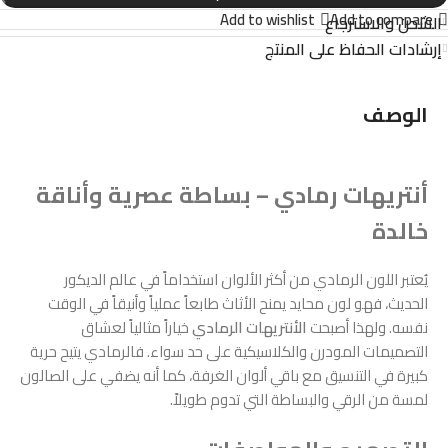
Add to wishlist
Add to compare
الشحن والاسترجاع
إرشادات الحفاظ على المنتج
الوصف
أنتريهات رمادي – بساطة عصرية وأناقة
خالدة
يُعتبر اللون الرمادي من أكثر الألوان استخداماً في عالم الديكور
الحديث، فهو لون محايد يمنح الأثاث طابعاً عملياً وأنيقاً في الوقت
نفسه. ولهذا أصبحت
الأنتريهات الرمادي
خياراً مثالياً لعشاق
التصميمات المودرن والكلاسيكية على حد سواء. فالرمادي يتيح حرية
كبيرة في التنسيق مع باقي ألوان الغرفة، كما أنه يضفي على الصالون
لمسة من الرقي والبساطة التي تدوم طويلاً.