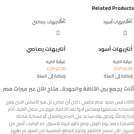
Related Products
أنتريهات أسود
أنتريهات رصاصي
غرفة انتريه
غرفة انتريه
EGP
40.00
EGP
40.00
إضافة إلى السلة
إضافة إلى السلة
أثاث يجمع بين الأناقة والجودة.. متاح الآن عبر ميراث مصر
الأثاث ليس مجرد عنصر تكميلي داخل أي مكان، بل هو الأساس الذي يمنح
المساحة شخصيتها ويعكس أجواءها الخاصة. فهو من يجعل الغرف أكثر
راحة ودفئًا، ويخلق بيئة تساعد على التركيز والعمل، أو مساحة هادئة
للاسترخاء بعد يوم طويل. ومع تطور تجربة التسوق عبر الإنترنت، أصبح من
السهل الآن تصفح الكتالوج واختيار القطع المناسبة من الصور، ثم طلبها