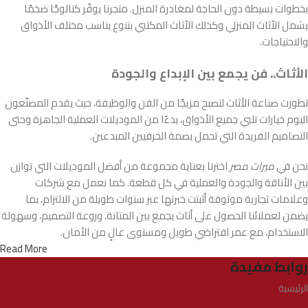
بخطوات بسيطة دون الحاجة لمغادرة المنزل. متجرنا يوفّر كتالوجًا ضخمًا
يشمل الأثاث المنزلي وكذلك الأثاث المكتبي بتنوع يناسب مختلف الأذواق
والاحتياجات.
الأثاث.. فن يجمع بين الإبداع والجودة
تطورت صناعة الأثاث لتصبح مزيجًا من الفن والوظيفة، حيث يقدم المصنّعون
اليوم خيارات تلبي جميع الأذواق، بدءًا من الموديلات العملية الجاهزة وحتى
التصاميم الفريدة التي تحمل بصمة الحرفيين المبدعين.
نحن في
ميراث مصر
اخترنا بعناية مجموعة من أفضل الموديلات التي توازن
بين الأناقة والجودة والعملية في كل قطعة. كما نعمل مع شركات
وعلامات تجارية موثوقة أثبتت خبرتها عبر سنوات طويلة من الالتزام، بما
يضمن لعملائنا الحصول على أثاث يجمع بين المتانة، وروعة التصميم، وسهولة
الاستخدام، مع عمر افتراضي طويل ومستوى عالٍ من الأمان.
Read More
روابط مفيدة
الرئيسية