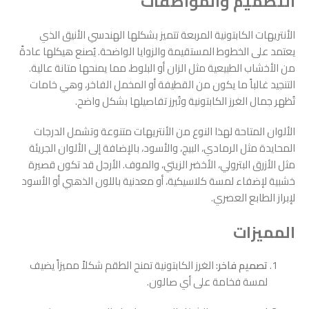
التصميم والمواصفات
الأنتريهات الكابتونية المربعة تتميز بشكلها الهندسي الأنيق الذي
يعتمد على الخطوط المستقيمة والزوايا الواضحة. يُصنع هيكلها عادةً
من الأخشاب الطبيعية مثل الزان أو البلوط، مما يمنحها متانة عالية.
التنجيد غالباً ما يكون من القطيفة أو المخمل الفاخر، وهي خامات
تُظهر جمال الغرز الكابتونية وتُبرز تفاصيلها بشكل واضح.
الألوان المتاحة لهذا النوع من الأنتريهات متنوعة وتشمل الدرجات
المحايدة مثل الرمادي، البيج، والأسود، بالإضافة إلى الألوان الجريئة
مثل الأزرق البترولي، الأخضر الزيتي، والموف. الأرجل قد تكون قصيرة
خشبية لإضفاء لمسة كلاسيكية، أو معدنية باللون الذهبي أو الأسود
لإبراز الطابع العصري.
المميزات
تصميم فاخر:
الغرز الكابتونية تمنح الطقم شكلاً مميزاً يضيف
لمسة فخامة على أي صالون.