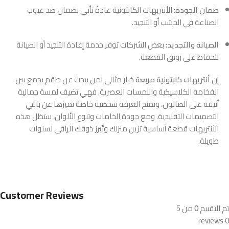
ضمان الجودة:
الأنتريهات الكابتونية عادةً تأتي بضمان ضد عيوب
الصناعة في الخشب أو التنجيد.
الصيانة والتجديد:
بعض الشركات توفر خدمة إعادة التنجيد أو الصيانة
للحفاظ على رونق القطعة.
إن
أنتريهات كابتونية مربعة
خيار مثالي لمن يبحث عن طقم يجمع بين
الفخامة الكلاسيكية واللمسات العصرية. فهي تضيف لمسة جمالية
أنيقة على الصالون، وتمنح الغرفة شخصية خاصة تميزها عن باقي
التصميمات التقليدية. ومع جودة الخامات وتنوع الألوان، ستظل هذه
الأنتريهات قطعة أساسية تزين منزلك وتُبرز ذوقك الراقي لسنوات
طويلة.
Customer Reviews
تم التقييم
0
من 5
0 reviews