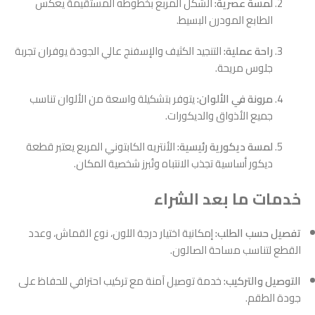
لمسة عصرية:
الشكل المربع بخطوطه المستقيمة يعكس
الطابع المودرن البسيط.
راحة عملية:
التنجيد الكثيف والإسفنج عالي الجودة يوفران تجربة
جلوس مريحة.
مرونة في الألوان:
يتوفر بتشكيلة واسعة من الألوان تناسب
جميع الأذواق والديكورات.
لمسة ديكورية رئيسية:
الأنتريه الكابتوني المربع يعتبر قطعة
ديكور أساسية تجذب الانتباه وتُبرز شخصية المكان.
خدمات ما بعد الشراء
تفصيل حسب الطلب:
إمكانية اختيار درجة اللون، نوع القماش، وعدد
القطع لتناسب مساحة الصالون.
التوصيل والتركيب:
خدمة توصيل آمنة مع تركيب احترافي للحفاظ على
جودة الطقم.