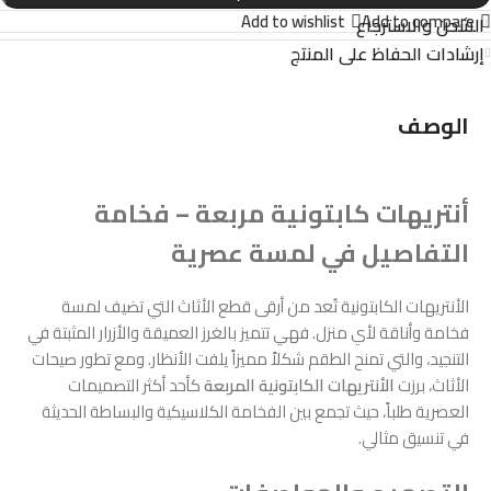
Add to wishlist
Add to compare
الشحن والاسترجاع
إرشادات الحفاظ على المنتج
الوصف
أنتريهات كابتونية مربعة – فخامة
التفاصيل في لمسة عصرية
الأنتريهات الكابتونية تُعد من أرقى قطع الأثاث التي تضيف لمسة
فخامة وأناقة لأي منزل. فهي تتميز بالغرز العميقة والأزرار المثبتة في
التنجيد، والتي تمنح الطقم شكلاً مميزاً يلفت الأنظار. ومع تطور صيحات
الأثاث، برزت
الأنتريهات الكابتونية المربعة
كأحد أكثر التصميمات
العصرية طلباً، حيث تجمع بين الفخامة الكلاسيكية والبساطة الحديثة
في تنسيق مثالي.