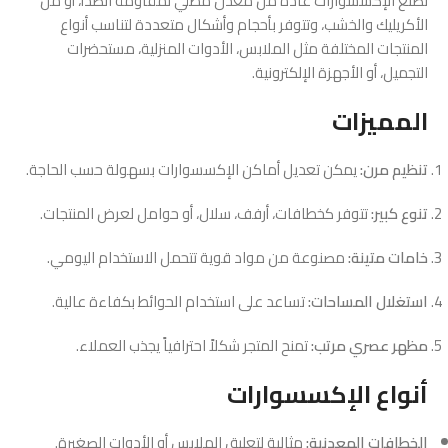
تصنع الإكسسوارات عادةً من معدن مطلي لمقاومة الصدأ، أو من
الأكريليك والخشب، وتتوفر بأحجام وأشكال متعددة لتناسب أنواع
المنتجات المختلفة مثل الملابس، الأدوات المنزلية، مستحضرات
التجميل، أو الأجهزة الإلكترونية.
المميزات
تنظيم مرن:
يمكن تعديل أماكن الإكسسوارات بسهولة حسب الحاجة.
تنوع كبير:
تتوفر كخطافات، أرفف، سلال، أو حوامل لعرض المنتجات.
خامات متينة:
مصنوعة من مواد قوية تتحمل الاستخدام اليومي.
استغلال المساحات:
تساعد على استخدام الحوائط بكفاءة عالية.
مظهر عصري مرتب:
تمنح المتجر شكلاً احترافياً يجذب العملاء.
أنواع الإكسسوارات
الخطافات المعدنية:
مثالية لتعليق الملابس أو الأدوات الصغيرة.