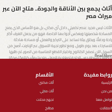
أثاث يجمع بين الأناقة والجودة.. متاح الآن عبر
ميراث مصر
الأثاث ليس مجرد عنصر تكميلي داخل أي مكان، بل هو الأساس الذي يمنح
المساحة شخصيتها ويعكس أجواءها الخاصة. فهو من يجعل الغرف أكثر
راحة ودفئًا، ويخلق بيئة تساعد على التركيز والعمل، أو مساحة هادئة
للاسترخاء بعد يوم طويل. ومع تطور تجربة التسوق عبر الإنترنت، أصبح من
السهل الآن تصفح الكتالوج واختيار القطع المناسبة من الصور، ثم طلبها
Read More
بخطوات بسيطة دون الحاجة لمغادرة المنزل. متجرنا يوفّر كتالوجًا ضخمًا
يشمل الأثاث المنزلي وكذلك الأثاث المكتبي بتنوع يناسب مختلف الأذواق
والاحتياجات.
روابط مفيدة
الأقسام
الأثاث.. فن يجمع بين الإبداع والجودة
الرئيسية
أثاث مكتبي
من نحن
أثاث منزلي
تطورت صناعة الأثاث لتصبح مزيجًا من الفن والوظيفة، حيث يقدم المصنّعون
اليوم خيارات تلبي جميع الأذواق، بدءًا من الموديلات العملية الجاهزة وحتى
تواصل معنا
تجهيز محلات
التصاميم الفريدة التي تحمل بصمة الحرفيين المبدعين.
المقالات
مطابخ