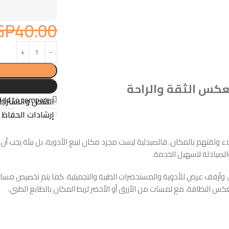
GP
40.00
عكس الثقة والراحة
Add to compare
الشحن والاسترجا
إرشادات الحفاظ ع
 وثقتهم بالمكان. فالصيدلية ليست مجرد مكان لبيع الأدوية، بل بيئة يجب أن 
لصيادلة لتسهيل الخدمة.
وأرفف عرض للأدوية والمستحضرات الطبية والتجميلية. كما يتم تخصيص مساحة
تعكس النظافة، مع لمسات من الأزرق أو الأخضر لربط المكان بالطابع الطبي.