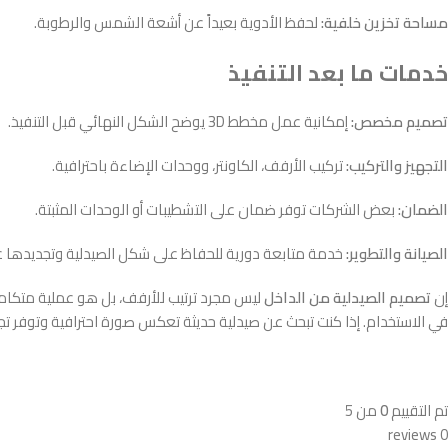
مساحة تخزين خلفية:
لحفظ الأدوية بعيداً عن أشعة الشمس والرطوبة.
خدمات ما بعد التنفيذ
تصميم مخصص:
إمكانية عمل مخطط 3D يوضح الشكل النهائي قبل التنفيذ.
التجهيز والتركيب:
تركيب الأرفف، الكاونتر، ووحدات الإضاءة باحترافية.
الضمان:
بعض الشركات توفر ضمان على التشطيبات أو الوحدات المثبتة.
الصيانة والتطوير:
خدمة متابعة دورية للحفاظ على شكل الصيدلية وتجديدها عن
إن
تصميم الصيدلية من الداخل
ليس مجرد ترتيب للأرفف، بل هو عملية متكامل
في الاستخدام. إذا كنت تبحث عن صيدلية حديثة تعكس صورة احترافية وتوفر تجرب
تم التقييم
0
من 5
0 reviews