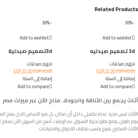
Related Products
-38%
-38%
Add to wishlist
Add to wishlist
3d تصميم صيدليه
3dتصميم صيدلية
تجهيز صيدليات
تجهيز صيدليات
EGP
25.00
EGP
40.00
EGP
25.00
EGP
40.00
إضافة إلى السلة
إضافة إلى السلة
Add to compare
Add to compare
أثاث يجمع بين الأناقة والجودة.. متاح الآن عبر ميراث مصر
الأثاث ليس مجرد عنصر تكميلي داخل أي مكان، بل هو الأساس الذي يمنح المس
يوم طويل. ومع تطور تجربة التسوق عبر الإنترنت، أصبح من السهل الآن تصفح الك
الأثاث المكتبي بتنوع يناسب مختلف الأذواق والاحتياجات.