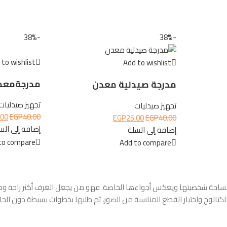
-38%
-38%
to wishlist
Add to wishlist
مدرجةمعد
مدرجة صيدلية معدن
تجهيز صيدليات
تجهيز صيدليات
.00
EGP
40.00
EGP
25.00
EGP
40.00
إضافة إلى الس
إضافة إلى السلة
to compare
Add to compare
احة شخصيتها ويعكس أجواءها الخاصة. فهو من يجعل الغرف أكثر راحة ودفئًا،
تالوج واختيار القطع المناسبة من الصور، ثم طلبها بخطوات بسيطة دون الحاجة 