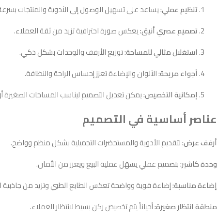
تنظيم عملي:
يساعد على تسهيل الوصول إلى الأدوية والمنتجات بسرعة
تصميم عصري أنيق:
يعكس صورة احترافية تزيد من ثقة العملاء.
استغلال مثالي للمساحة:
توزيع الأرفف والوحدات بشكل ذكي.
أجواء مريحة:
الألوان والإضاءة تعزز إحساس الراحة والنظافة.
إمكانية التخصيص:
يمكن تعديل التصميم ليناسب المساحات الصغيرة أو ا
عناصر أساسية في التصميم
أرفف عرض:
لتقديم الأدوية والمستحضرات التجميلية بشكل منظم وواضح.
وحدة كاشير:
بتصميم عملي يسهّل عملية البيع ويعزز من الأمان.
إضاءة مناسبة:
إضاءة قوية وواضحة تعكس الطابع الطبي وتزيد من جاذبية ال
منطقة انتظار صغيرة:
أحياناً يتم تخصيص ركن بسيط لانتظار العملاء.