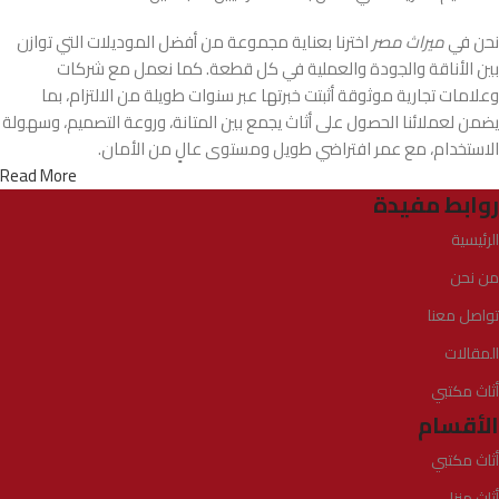
نحن في
ميراث مصر
اخترنا بعناية مجموعة من أفضل الموديلات التي توازن
بين الأناقة والجودة والعملية في كل قطعة. كما نعمل مع شركات
وعلامات تجارية موثوقة أثبتت خبرتها عبر سنوات طويلة من الالتزام، بما
يضمن لعملائنا الحصول على أثاث يجمع بين المتانة، وروعة التصميم، وسهولة
الاستخدام، مع عمر افتراضي طويل ومستوى عالٍ من الأمان.
Read More
روابط مفيدة
الرئيسية
من نحن
تواصل معنا
المقالات
أثاث مكتبي
الأقسام
أثاث مكتبي
أثاث منزلي