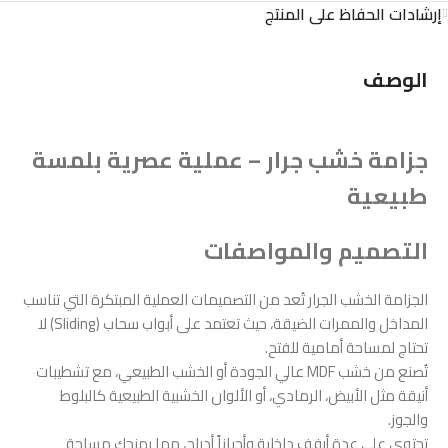
إرشادات الحفاظ على المنتج
الوصف
جزامة خشب جرار – عملية عصرية بلمسة
طبيعية
التصميم والمواصفات
الجزامة الخشب الجرار تُعد من التصميمات العملية المبتكرة التي تناسب
المداخل والممرات الضيقة، حيث تعتمد على أبواب سحاب (Sliding) لا
تحتاج لمساحة أمامية للفتح.
تُصنع من خشب MDF عالي الجودة أو الخشب الطبيعي، مع تشطيبات
أنيقة مثل الأبيض، الرمادي، أو الألوان الخشبية الطبيعية كالبلوط
والجوز.
تحتوي على عدة أرفف داخلية وأحياناً أدراج، مما يمنحك مساحة