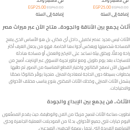
في تصميم واحد
في تصميم واحد
EGP
25.00
EGP
25.00
EGP
40.00
EGP
40.00
إضافة إلى السلة
إضافة إلى السلة
أثاث يجمع بين الأناقة والجودة.. متاح الآن عبر ميراث مصر
الأثاث ليس مجرد عنصر تكميلي داخل أي مكان، بل هو الأساس الذي يمنح
المساحة شخصيتها ويعكس أجواءها الخاصة. فهو من يجعل الغرف أكثر
راحة ودفئًا، ويخلق بيئة تساعد على التركيز والعمل، أو مساحة هادئة
للاسترخاء بعد يوم طويل. ومع تطور تجربة التسوق عبر الإنترنت، أصبح من
السهل الآن تصفح الكتالوج واختيار القطع المناسبة من الصور، ثم طلبها
بخطوات بسيطة دون الحاجة لمغادرة المنزل. متجرنا يوفّر كتالوجًا ضخمًا
يشمل الأثاث المنزلي وكذلك الأثاث المكتبي بتنوع يناسب مختلف الأذواق
والاحتياجات.
الأثاث.. فن يجمع بين الإبداع والجودة
تطورت صناعة الأثاث لتصبح مزيجًا من الفن والوظيفة، حيث يقدم المصنّعون
اليوم خيارات تلبي جميع الأذواق، بدءًا من الموديلات العملية الجاهزة وحتى
التصاميم الفريدة التي تحمل بصمة الحرفيين المبدعين.