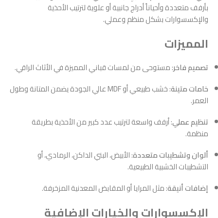
بأرفف متعددة وأحياناً أدراج جانبية أو علوية لترتيب الأحذية
والإكسسوارات بشكل منظم وعملي.
المميزات
تصميم فاخر
: مستوحى من لمسات قباني المميزة في الأثاث الراقي.
خامات متينة
: خشب طبيعي أو MDF عالي الجودة يضمن المتانة وطول
العمر.
تنظيم عملي
: أرفف واسعة لترتيب عدد كبير من الأحذية بطريقة
منظمة.
ألوان وتشطيبات متعددة
: الأبيض، البني الداكن، الرمادي، أو
التشطيبات الخشبية الطبيعية.
إضافات أنيقة
: مثل المرايا أو المقابض المعدنية المزخرفة.
الإكسسوارات والخيارات الإضافية