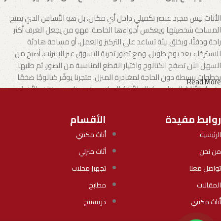
الأثاث ليس مجرد عنصر تكميلي داخل أي مكان، بل هو الأساس الذي يمنح
المساحة شخصيتها ويعكس أجواءها الخاصة. فهو من يجعل الغرف أكثر
راحة ودفئًا، ويخلق بيئة تساعد على التركيز والعمل، أو مساحة هادئة
للاسترخاء بعد يوم طويل. ومع تطور تجربة التسوق عبر الإنترنت، أصبح من
السهل الآن تصفح الكتالوج واختيار القطع المناسبة من الصور، ثم طلبها
بخطوات بسيطة دون الحاجة لمغادرة المنزل. متجرنا يوفّر كتالوجًا ضخمًا
Read More
يشمل الأثاث المنزلي وكذلك الأثاث المكتبي بتنوع يناسب مختلف الأذواق
والاحتياجات.
روابط مفيدة
الأقسام
الأثاث.. فن يجمع بين الإبداع والجودة
الرئيسية
أثاث مكتبي
تطورت صناعة الأثاث لتصبح مزيجًا من الفن والوظيفة، حيث يقدم المصنّعون
من نحن
أثاث منزلي
اليوم خيارات تلبي جميع الأذواق، بدءًا من الموديلات العملية الجاهزة وحتى
التصاميم الفريدة التي تحمل بصمة الحرفيين المبدعين.
تواصل معنا
تجهيز محلات
المقالات
مطابخ
نحن في
ميراث مصر
اخترنا بعناية مجموعة من أفضل الموديلات التي توازن
بين الأناقة والجودة والعملية في كل قطعة. كما نعمل مع شركات
أثاث مكتبي
دريسينج
وعلامات تجارية موثوقة أثبتت خبرتها عبر سنوات طويلة من الالتزام، بما