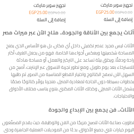
تجهيز سوبر ماركت
تجهيز سوبر ماركت
EGP
25.00
EGP
25.00
EGP
40.00
EGP
40.00
إضافة إلى السلة
إضافة إلى السلة
أثاث يجمع بين الأناقة والجودة.. متاح الآن عبر ميراث مصر
الأثاث ليس مجرد عنصر تكميلي داخل أي مكان، بل هو الأساس الذي يمنح
المساحة شخصيتها ويعكس أجواءها الخاصة. فهو من يجعل الغرف أكثر
راحة ودفئًا، ويخلق بيئة تساعد على التركيز والعمل، أو مساحة هادئة
للاسترخاء بعد يوم طويل. ومع تطور تجربة التسوق عبر الإنترنت، أصبح من
السهل الآن تصفح الكتالوج واختيار القطع المناسبة من الصور، ثم طلبها
بخطوات بسيطة دون الحاجة لمغادرة المنزل. متجرنا يوفّر كتالوجًا ضخمًا
يشمل الأثاث المنزلي وكذلك الأثاث المكتبي بتنوع يناسب مختلف الأذواق
والاحتياجات.
الأثاث.. فن يجمع بين الإبداع والجودة
تطورت صناعة الأثاث لتصبح مزيجًا من الفن والوظيفة، حيث يقدم المصنّعون
اليوم خيارات تلبي جميع الأذواق، بدءًا من الموديلات العملية الجاهزة وحتى