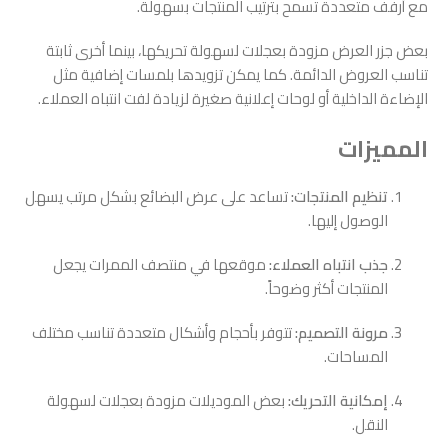
مع أرفف متعددة تسمح بترتيب المنتجات بسهولة.
بعض جزر العرض مزودة بعجلات لسهولة تحريكها، بينما أخرى ثابتة
تناسب العروض الدائمة. كما يمكن تزويدها بلمسات إضافية مثل
الإضاءة الداخلية أو لوحات إعلانية صغيرة لزيادة لفت انتباه العملاء.
المميزات
تنظيم المنتجات:
تساعد على عرض البضائع بشكل مرتب يسهل
الوصول إليها.
جذب انتباه العملاء:
موقعها في منتصف الممرات يجعل
المنتجات أكثر وضوحاً.
مرونة التصميم:
تتوفر بأحجام وأشكال متعددة تناسب مختلف
المساحات.
إمكانية التحريك:
بعض الموديلات مزودة بعجلات لسهولة
النقل.