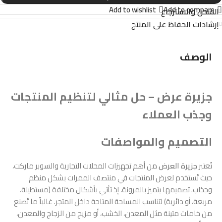
Add to wishlist
Add to compare
الشحن والاسترجاع
إرشادات الحفاظ على المنتج
الوصف
جزيرة عرض – حل مثالي لتنظيم المنتجات
وجذب العملاء
التصميم والمواصفات
تُعتبر
جزيرة العرض
من أهم تجهيزات المحلات التجارية والسوبر ماركت،
حيث تُستخدم لعرض المنتجات في منتصف الممرات بشكل منظم
وجذاب. تصميمها يتميز بالمرونة، إذ تأتي بأشكال مختلفة (مستطيلة،
مربعة، أو دائرية) لتناسب المساحة المتاحة داخل المتجر. غالباً ما تُصنع
من خامات متينة مثل المعدن، الخشب، أو مزيج من الزجاج والمعدن،