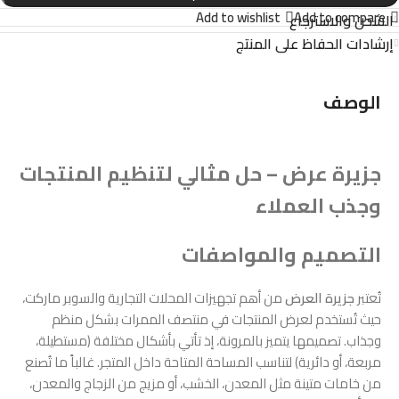
Add to wishlist
Add to compare
الشحن والاسترجاع
إرشادات الحفاظ على المنتج
الوصف
جزيرة عرض – حل مثالي لتنظيم المنتجات
وجذب العملاء
التصميم والمواصفات
تُعتبر
جزيرة العرض
من أهم تجهيزات المحلات التجارية والسوبر ماركت،
حيث تُستخدم لعرض المنتجات في منتصف الممرات بشكل منظم
وجذاب. تصميمها يتميز بالمرونة، إذ تأتي بأشكال مختلفة (مستطيلة،
مربعة، أو دائرية) لتناسب المساحة المتاحة داخل المتجر. غالباً ما تُصنع
من خامات متينة مثل المعدن، الخشب، أو مزيج من الزجاج والمعدن،