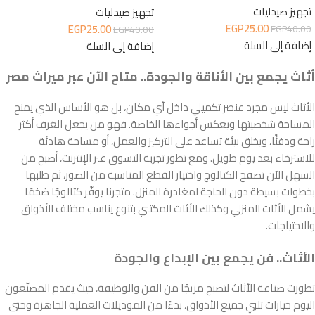
تجهيز صيدليات
تجهيز صيدليات
EGP
25.00
EGP
25.00
EGP
40.00
EGP
40.00
إضافة إلى السلة
إضافة إلى السلة
أثاث يجمع بين الأناقة والجودة.. متاح الآن عبر ميراث مصر
الأثاث ليس مجرد عنصر تكميلي داخل أي مكان، بل هو الأساس الذي يمنح
المساحة شخصيتها ويعكس أجواءها الخاصة. فهو من يجعل الغرف أكثر
راحة ودفئًا، ويخلق بيئة تساعد على التركيز والعمل، أو مساحة هادئة
للاسترخاء بعد يوم طويل. ومع تطور تجربة التسوق عبر الإنترنت، أصبح من
السهل الآن تصفح الكتالوج واختيار القطع المناسبة من الصور، ثم طلبها
بخطوات بسيطة دون الحاجة لمغادرة المنزل. متجرنا يوفّر كتالوجًا ضخمًا
يشمل الأثاث المنزلي وكذلك الأثاث المكتبي بتنوع يناسب مختلف الأذواق
والاحتياجات.
الأثاث.. فن يجمع بين الإبداع والجودة
تطورت صناعة الأثاث لتصبح مزيجًا من الفن والوظيفة، حيث يقدم المصنّعون
اليوم خيارات تلبي جميع الأذواق، بدءًا من الموديلات العملية الجاهزة وحتى