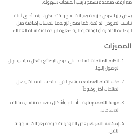
مع أرفف متعددة تسمح بترتيب المنتجات بسهولة.
بعض جزر العرض مزودة بعجلات لسهولة تحريكها، بينما أخرى ثابتة
تناسب العروض الدائمة. كما يمكن تزويدها بلمسات إضافية مثل
الإضاءة الداخلية أو لوحات إعلانية صغيرة لزيادة لفت انتباه العملاء.
المميزات
تنظيم المنتجات:
تساعد على عرض البضائع بشكل مرتب يسهل
الوصول إليها.
جذب انتباه العملاء:
موقعها في منتصف الممرات يجعل
المنتجات أكثر وضوحاً.
مرونة التصميم:
تتوفر بأحجام وأشكال متعددة تناسب مختلف
المساحات.
إمكانية التحريك:
بعض الموديلات مزودة بعجلات لسهولة
النقل.