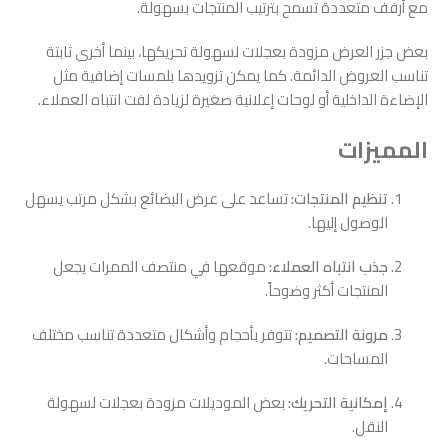
مع أرفف متعددة تسمح بترتيب المنتجات بسهولة.
بعض جزر العرض مزودة بعجلات لسهولة تحريكها، بينما أخرى ثابتة
تناسب العروض الدائمة. كما يمكن تزويدها بلمسات إضافية مثل
الإضاءة الداخلية أو لوحات إعلانية صغيرة لزيادة لفت انتباه العملاء.
المميزات
تنظيم المنتجات:
تساعد على عرض البضائع بشكل مرتب يسهل
الوصول إليها.
جذب انتباه العملاء:
موقعها في منتصف الممرات يجعل
المنتجات أكثر وضوحاً.
مرونة التصميم:
تتوفر بأحجام وأشكال متعددة تناسب مختلف
المساحات.
إمكانية التحريك:
بعض الموديلات مزودة بعجلات لسهولة
النقل.