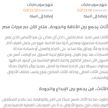
تجهيز سوبر ماركت
تجهيز سوبر ماركت
EGP
25.00
EGP
25.00
EGP
40.00
EGP
40.00
إضافة إلى السلة
إضافة إلى السلة
أثاث يجمع بين الأناقة والجودة.. متاح الآن عبر ميراث مصر
الأثاث ليس مجرد عنصر تكميلي داخل أي مكان، بل هو الأساس الذي يمنح
المساحة شخصيتها ويعكس أجواءها الخاصة. فهو من يجعل الغرف أكثر
راحة ودفئًا، ويخلق بيئة تساعد على التركيز والعمل، أو مساحة هادئة
للاسترخاء بعد يوم طويل. ومع تطور تجربة التسوق عبر الإنترنت، أصبح من
السهل الآن تصفح الكتالوج واختيار القطع المناسبة من الصور، ثم طلبها
بخطوات بسيطة دون الحاجة لمغادرة المنزل. متجرنا يوفّر كتالوجًا ضخمًا
يشمل الأثاث المنزلي وكذلك الأثاث المكتبي بتنوع يناسب مختلف الأذواق
والاحتياجات.
الأثاث.. فن يجمع بين الإبداع والجودة
تطورت صناعة الأثاث لتصبح مزيجًا من الفن والوظيفة، حيث يقدم المصنّعون
اليوم خيارات تلبي جميع الأذواق، بدءًا من الموديلات العملية الجاهزة وحتى