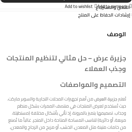
Add to wishlist
Add to compare
الشحن والاسترجاع
إرشادات الحفاظ على المنتج
الوصف
جزيرة عرض – حل مثالي لتنظيم المنتجات
وجذب العملاء
التصميم والمواصفات
تُعتبر
جزيرة العرض
من أهم تجهيزات المحلات التجارية والسوبر ماركت،
حيث تُستخدم لعرض المنتجات في منتصف الممرات بشكل منظم
وجذاب. تصميمها يتميز بالمرونة، إذ تأتي بأشكال مختلفة (مستطيلة،
مربعة، أو دائرية) لتناسب المساحة المتاحة داخل المتجر. غالباً ما تُصنع
من خامات متينة مثل المعدن، الخشب، أو مزيج من الزجاج والمعدن،