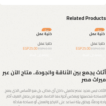
Related Products
-38%
-38%
خلية عمل
خلية عمل
خلايا عمل
خلايا عمل
EGP
25.00
EGP
25.00
EGP
40.00
EGP
40.00
إضافة إلى السلة
إضافة إلى السلة
أثاث يجمع بين الأناقة والجودة.. متاح الآن عبر
ميراث مصر
الأثاث ليس مجرد عنصر تكميلي داخل أي مكان، بل هو الأساس الذي يمنح
المساحة شخصيتها ويعكس أجواءها الخاصة. فهو من يجعل الغرف أكثر
راحة ودفئًا، ويخلق بيئة تساعد على التركيز والعمل، أو مساحة هادئة