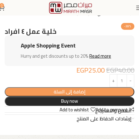
0
الرئيسية
اثاث مكتبي
خلايا عمل
-38%
خلية عمل ٤ افراد
Apple Shopping Event
Hurry and get discounts up to 20%
Read more
EGP
25.00
EGP
40.00
إضافة إلى السلة
Buy now
Add to wishlist
Add to compare
الشحن والاسترجاع
إرشادات الحفاظ على المنتج