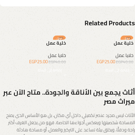
Related Products
-38%
-38%
خلية عمل
خلية عمل
خلايا عمل
خلايا عمل
EGP
25.00
EGP
25.00
EGP
40.00
EGP
40.00
إضافة إلى السلة
إضافة إلى السلة
أثاث يجمع بين الأناقة والجودة.. متاح الآن عبر
ميراث مصر
الأثاث ليس مجرد عنصر تكميلي داخل أي مكان، بل هو الأساس الذي يمنح
المساحة شخصيتها ويعكس أجواءها الخاصة. فهو من يجعل الغرف أكثر
راحة ودفئًا، ويخلق بيئة تساعد على التركيز والعمل، أو مساحة هادئة