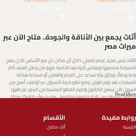
EGP
300.00
EGP
40.00
إضافة إلى السلة
إضافة إلى السلة
أثاث يجمع بين الأناقة والجودة.. متاح الآن عبر
ميراث مصر
الأثاث ليس مجرد عنصر تكميلي داخل أي مكان، بل هو الأساس الذي يمنح
المساحة شخصيتها ويعكس أجواءها الخاصة. فهو من يجعل الغرف أكثر
راحة ودفئًا، ويخلق بيئة تساعد على التركيز والعمل، أو مساحة هادئة
للاسترخاء بعد يوم طويل. ومع تطور تجربة التسوق عبر الإنترنت، أصبح من
السهل الآن تصفح الكتالوج واختيار القطع المناسبة من الصور، ثم طلبها
Read More
بخطوات بسيطة دون الحاجة لمغادرة المنزل. متجرنا يوفّر كتالوجًا ضخمًا
يشمل الأثاث المنزلي وكذلك الأثاث المكتبي بتنوع يناسب مختلف الأذواق
والاحتياجات.
روابط مفيدة
الأقسام
الأثاث.. فن يجمع بين الإبداع والجودة
الرئيسية
أثاث مكتبي