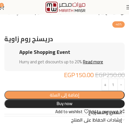
0
نزلي
دريسنج روم (Dressing Room): حلول ذكية لتنظيم الأناقة في منزلك
-40%
دريسنج روم زاوية
Apple Shopping Event
Hurry and get discounts up to 20%
Read more
EGP
150.00
EGP
250.00
إضافة إلى السلة
Buy now
Add to wishlist
Add to compare
الشحن والاسترجاع
إرشادات الحفاظ على المنتج