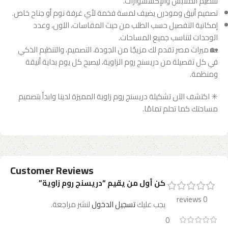
لتنظيم الملابس والإكسسوارات.
تصميم أنيق ومودرن يضيف لمسة فخمة لأي غرفة نوم أو جناح خاص.
إمكانية التفصيل حسب الطلب من حيث المقاسات، اللون، وعدد
الوحدات لتناسب جميع المساحات.
🏡 ميراث مصر تقدم لك مزيجًا من الجودة، التصميم، والتنظيم الذكي
في كل تفصيلة من دريسنج روم الزاوية، ليصبح كل يوم بداية أنيقة
ومنظمة.
✳️ اكتشف الآن تشكيلة دريسنج روم زاوية المميزة لدينا وابدأ بتصميم
مساحتك كما تحلم تمامًا.
Customer Reviews
كن أول من يقيم “دريسنج روم زاوية”
0 reviews
يجب عليك
تسجيل الدخول
لنشر مراجعة.
0