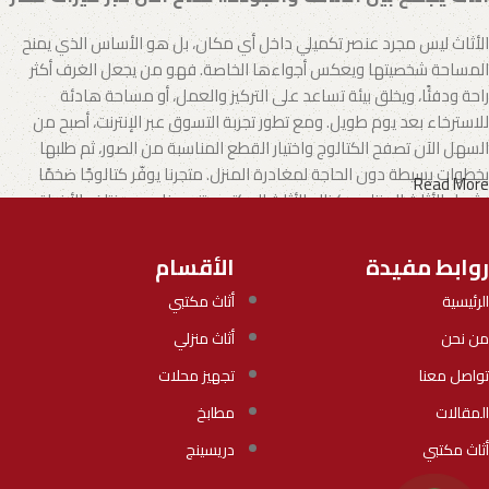
الأثاث ليس مجرد عنصر تكميلي داخل أي مكان، بل هو الأساس الذي يمنح
المساحة شخصيتها ويعكس أجواءها الخاصة. فهو من يجعل الغرف أكثر
راحة ودفئًا، ويخلق بيئة تساعد على التركيز والعمل، أو مساحة هادئة
للاسترخاء بعد يوم طويل. ومع تطور تجربة التسوق عبر الإنترنت، أصبح من
السهل الآن تصفح الكتالوج واختيار القطع المناسبة من الصور، ثم طلبها
بخطوات بسيطة دون الحاجة لمغادرة المنزل. متجرنا يوفّر كتالوجًا ضخمًا
Read More
يشمل الأثاث المنزلي وكذلك الأثاث المكتبي بتنوع يناسب مختلف الأذواق
والاحتياجات.
روابط مفيدة
الأقسام
الأثاث.. فن يجمع بين الإبداع والجودة
الرئيسية
أثاث مكتبي
تطورت صناعة الأثاث لتصبح مزيجًا من الفن والوظيفة، حيث يقدم المصنّعون
من نحن
أثاث منزلي
اليوم خيارات تلبي جميع الأذواق، بدءًا من الموديلات العملية الجاهزة وحتى
التصاميم الفريدة التي تحمل بصمة الحرفيين المبدعين.
تواصل معنا
تجهيز محلات
المقالات
مطابخ
نحن في
ميراث مصر
اخترنا بعناية مجموعة من أفضل الموديلات التي توازن
بين الأناقة والجودة والعملية في كل قطعة. كما نعمل مع شركات
أثاث مكتبي
دريسينج
وعلامات تجارية موثوقة أثبتت خبرتها عبر سنوات طويلة من الالتزام، بما