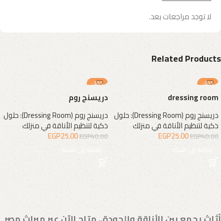
لا توجد مراجعات بعد.
Related Products
-38%
-38%
dressing room
دريسنج روم
دريسنج روم (Dressing Room): حلول
دريسنج روم (Dressing Room): حلول
ذكية لتنظيم الأناقة في منزلك
ذكية لتنظيم الأناقة في منزلك
EGP
25.00
EGP
25.00
EGP
40.00
EGP
40.00
إضافة إلى السلة
إضافة إلى السلة
أثاث يجمع بين الأناقة والجودة.. متاح الآن عبر ميراث مصر