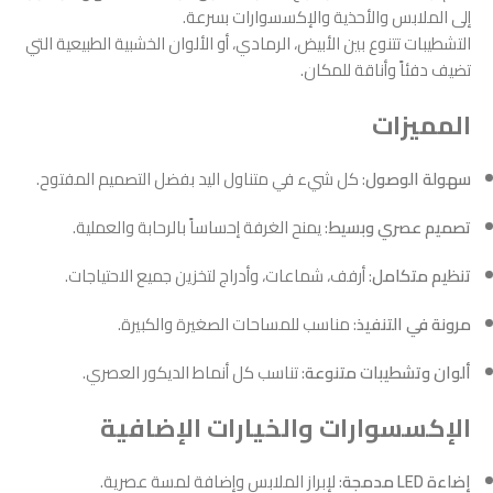
إلى الملابس والأحذية والإكسسوارات بسرعة.
التشطيبات تتنوع بين الأبيض، الرمادي، أو الألوان الخشبية الطبيعية التي
تضيف دفئاً وأناقة للمكان.
المميزات
سهولة الوصول
: كل شيء في متناول اليد بفضل التصميم المفتوح.
تصميم عصري وبسيط
: يمنح الغرفة إحساساً بالرحابة والعملية.
تنظيم متكامل
: أرفف، شماعات، وأدراج لتخزين جميع الاحتياجات.
مرونة في التنفيذ
: مناسب للمساحات الصغيرة والكبيرة.
ألوان وتشطيبات متنوعة
: تناسب كل أنماط الديكور العصري.
الإكسسوارات والخيارات الإضافية
إضاءة LED مدمجة
: لإبراز الملابس وإضافة لمسة عصرية.