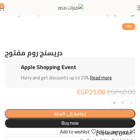
0
منزلي
دريسنج روم (Dressing Room): حلول ذكية لتنظيم الأناقة في منزلك
-38%
دريسنج روم مفتوح
Apple Shopping Event
Hurry and get discounts up to 20%
Read more
EGP
25.00
EGP
40.00
إضافة إلى السلة
Buy now
Add to wishlist
Add to compare
الشحن والاسترجاع