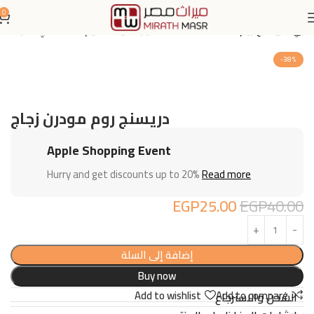
0
نزلي
دريسنج روم (Dressing Room): حلول ذكية لتنظيم الأناقة في منزلك
-38%
دريسنج روم مودرن زجاج
Apple Shopping Event
Hurry and get discounts up to 20%
Read more
EGP
25.00
EGP
40.00
إضافة إلى السلة
Buy now
Add to wishlist
Add to compare
الشحن والاسترجاع