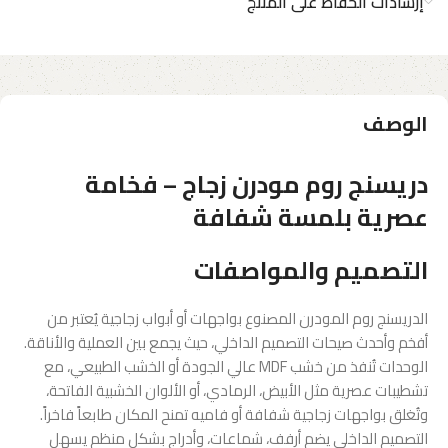
إرشادات الحفاظ على المنتج
الوصف
دريسنج روم مودرن زجاج – فخامة
عصرية بلمسة شفافة
التصميم والمواصفات
الدريسنج روم المودرن المصنوع بواجهات أو أبواب زجاجية يُعتبر من
أفخم وأحدث صيحات التصميم الداخلي، حيث يجمع بين العملية والأناقة.
الوحدات تُنفذ من خشب MDF عالي الجودة أو الخشب الطبيعي، مع
تشطيبات عصرية مثل الأبيض، الرمادي، أو الألوان الخشبية الفاتحة،
وتُغلق بواجهات زجاجية شفافة أو فاميه تمنح المكان طابعاً فاخراً.
التصميم الداخلي يضم أرفف، شماعات، وأدراج بشكل منظم يسهل