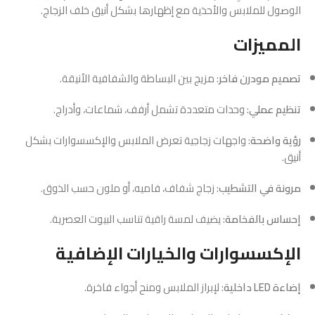
الوصول للملابس والأحذية مع إظهارها بشكل أنيق خلف الزجاج.
المميزات
تصميم مودرن فاخر
: مزيج بين البساطة والشفافية الأنيقة.
تنظيم عملي
: وحدات متعددة تشمل أرفف، شماعات، وأدراج.
رؤية واضحة
: واجهات زجاجية تعرض الملابس والإكسسوارات بشكل
أنيق.
مرونة في التشطيب
: زجاج شفاف، فاميه، أو ملون حسب الذوق.
إحساس بالفخامة
: يضيف لمسة راقية تناسب البيوت العصرية.
الإكسسوارات والخيارات الإضافية
إضاءة LED داخلية
: لإبراز الملابس ومنح أجواء فاخرة.