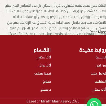
الأثاث ليس مجرد عنصر تكميلي داخل أي مكان، بل هو الأساس الذي يمنح
المساحة شخصيتها ويعكس أجواءها الخاصة. فهو من يجعل الغرف أكثر
راحة ودفئًا، ويخلق بيئة تساعد على التركيز والعمل، أو مساحة هادئة
للاسترخاء بعد يوم طويل. ومع تطور تجربة التسوق عبر الإنترنت، أصبح من
السهل الآن تصفح الكتالوج واختيار القطع المناسبة من الصور، ثم طلبها
Read More
بخطوات بسيطة دون الحاجة لمغادرة المنزل. متجرنا يوفّر كتالوجًا ضخمًا
يشمل الأثاث المنزلي وكذلك الأثاث المكتبي بتنوع يناسب مختلف الأذواق
والاحتياجات.
روابط مفيدة
الأقسام
الأثاث.. فن يجمع بين الإبداع والجودة
الرئيسية
أثاث مكتبي
من نحن
أثاث منزلي
تطورت صناعة الأثاث لتصبح مزيجًا من الفن والوظيفة، حيث يقدم المصنّعون
اليوم خيارات تلبي جميع الأذواق، بدءًا من الموديلات العملية الجاهزة وحتى
تواصل معنا
تجهيز محلات
التصاميم الفريدة التي تحمل بصمة الحرفيين المبدعين.
المقالات
مطابخ
نحن في
ميراث مصر
اخترنا بعناية مجموعة من أفضل الموديلات التي توازن
أثاث مكتبي
دريسينج
بين الأناقة والجودة والعملية في كل قطعة. كما نعمل مع شركات
وعلامات تجارية موثوقة أثبتت خبرتها عبر سنوات طويلة من الالتزام، بما
Based on
Mirath Masr
Agency
2025