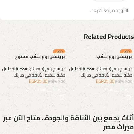
لا توجد مراجعات بعد.
Related Products
-38%
-38%
دريسنج روم خشب
دريسنج روم خشب مفتوح
دريسنج روم (Dressing Room): حلول
دريسنج روم (Dressing Room): حلول
ذكية لتنظيم الأناقة في منزلك
ذكية لتنظيم الأناقة في منزلك
EGP
25.00
EGP
25.00
EGP
40.00
EGP
40.00
إضافة إلى السلة
إضافة إلى السلة
أثاث يجمع بين الأناقة والجودة.. متاح الآن عبر
ميراث مصر