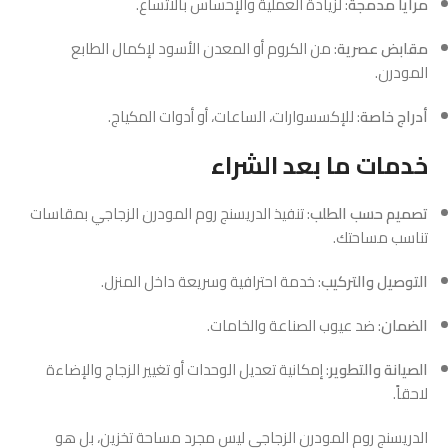
مرايا مدمجة
: لزيادة العملية والإحساس بالاتساع.
مقابض عصرية
: من الكروم أو المعدن الأسود لإكمال الطابع
المودرن.
أدراج خاصة
: للإكسسوارات، الساعات، أو أدوات المكياج.
خدمات ما بعد الشراء
تصميم حسب الطلب
: تنفيذ الدريسنج روم المودرن الزجاجي بمقاسات
تناسب مساحتك.
التوصيل والتركيب
: خدمة احترافية وسريعة داخل المنزل.
الضمان
: ضد عيوب الصناعة والخامات.
الصيانة والتطوير
: إمكانية تعديل الوحدات أو تغيير الزجاج والإضاءة
لاحقاً.
الدريسنج روم المودرن الزجاجي ليس مجرد مساحة تخزين، بل هو