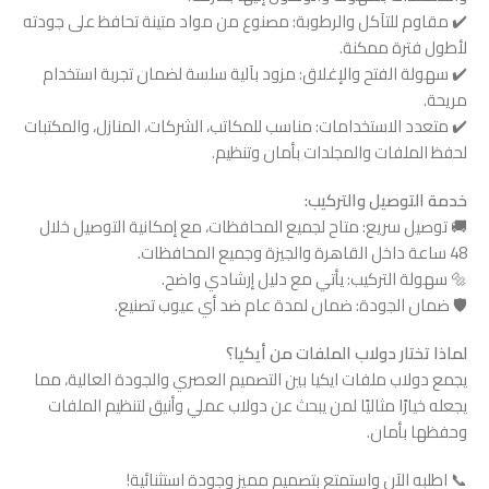
✔️ مقاوم للتآكل والرطوبة: مصنوع من مواد متينة تحافظ على جودته
لأطول فترة ممكنة.
✔️ سهولة الفتح والإغلاق: مزود بآلية سلسة لضمان تجربة استخدام
مريحة.
✔️ متعدد الاستخدامات: مناسب للمكاتب، الشركات، المنازل، والمكتبات
لحفظ الملفات والمجلدات بأمان وتنظيم.
خدمة التوصيل والتركيب:
🚚 توصيل سريع: متاح لجميع المحافظات، مع إمكانية التوصيل خلال
48 ساعة داخل القاهرة والجيزة وجميع المحافظات.
🔩 سهولة التركيب: يأتي مع دليل إرشادي واضح.
🛡 ضمان الجودة: ضمان لمدة عام ضد أي عيوب تصنيع.
لماذا تختار دولاب الملفات من أيكيا؟
يجمع دولاب ملفات ايكيا بين التصميم العصري والجودة العالية، مما
يجعله خيارًا مثاليًا لمن يبحث عن دولاب عملي وأنيق لتنظيم الملفات
وحفظها بأمان.
📞 اطلبه الآن واستمتع بتصميم مميز وجودة استثنائية!