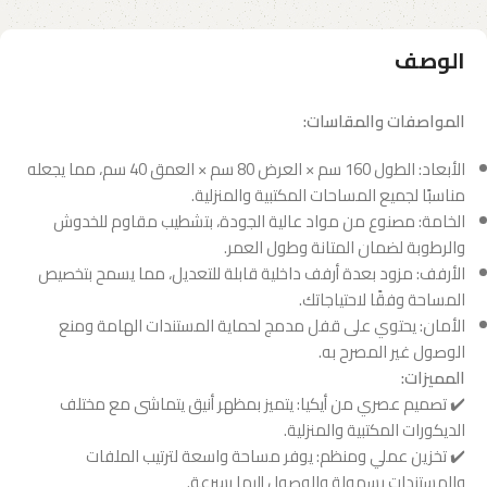
الوصف
المواصفات والمقاسات:
الأبعاد: الطول 160 سم × العرض 80 سم × العمق 40 سم، مما يجعله
مناسبًا لجميع المساحات المكتبية والمنزلية.
الخامة: مصنوع من مواد عالية الجودة، بتشطيب مقاوم للخدوش
والرطوبة لضمان المتانة وطول العمر.
الأرفف: مزود بعدة أرفف داخلية قابلة للتعديل، مما يسمح بتخصيص
المساحة وفقًا لاحتياجاتك.
الأمان: يحتوي على قفل مدمج لحماية المستندات الهامة ومنع
الوصول غير المصرح به.
المميزات:
✔️ تصميم عصري من أيكيا: يتميز بمظهر أنيق يتماشى مع مختلف
الديكورات المكتبية والمنزلية.
✔️ تخزين عملي ومنظم: يوفر مساحة واسعة لترتيب الملفات
والمستندات بسهولة والوصول إليها بسرعة.