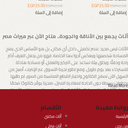
EGP
25.00
EGP
25.00
EGP
40.00
EGP
40.00
إضافة إلى السلة
إضافة إلى السلة
أثاث يجمع بين الأناقة والجودة.. متاح الآن عبر ميراث مصر
الأثاث ليس مجرد عنصر تكميلي داخل أي مكان، بل هو الأساس الذي يمنح
المساحة شخصيتها ويعكس أجواءها الخاصة. فهو من يجعل الغرف أكثر
راحة ودفئًا، ويخلق بيئة تساعد على التركيز والعمل، أو مساحة هادئة
للاسترخاء بعد يوم طويل. ومع تطور تجربة التسوق عبر الإنترنت، أصبح من
السهل الآن تصفح الكتالوج واختيار القطع المناسبة من الصور، ثم طلبها
بخطوات بسيطة دون الحاجة لمغادرة المنزل. متجرنا يوفّر كتالوجًا ضخمًا
Read More
يشمل الأثاث المنزلي وكذلك الأثاث المكتبي بتنوع يناسب مختلف الأذواق
والاحتياجات.
روابط مفيدة
الأقسام
الأثاث.. فن يجمع بين الإبداع والجودة
الرئيسية
أثاث مكتبي
تطورت صناعة الأثاث لتصبح مزيجًا من الفن والوظيفة، حيث يقدم المصنّعون
من نحن
أثاث منزلي