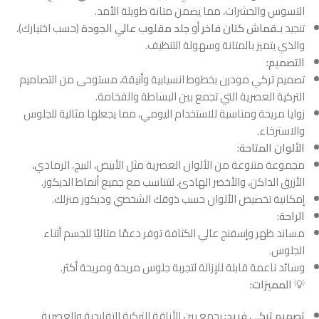
التسوس والحشرات، مما يضمن متانة طويلة الأمد.
تنجيد بـ
قماش كتان فاخر
أو
جلد مقلوب عالي الجودة
(حسب اختيارك)،
والذي يتميز بالمتانة وسهولة التنظيف.
التصميم:
تصميم تركي مودرن بخطوط انسيابية وأنيقة، مستوحى من التصاميم
التركية العصرية التي تجمع بين البساطة والفخامة.
زوايا مريحة ومناسبة للاستخدام اليومي، مما يجعلها مثالية للجلوس
والاسترخاء.
الألوان المتاحة:
مجموعة متنوعة من الألوان العصرية مثل الأبيض، البيج، الرمادي،
الأزرق الداكن، والأخضر الهادئ، لتتناسب مع جميع أنماط الديكور.
إمكانية تخصيص الألوان حسب ذوقك الشخصي وديكور منزلك.
الراحة:
مساند ظهر وإسفنج عالي الكثافة توفر دعمًا مثاليًا للجسم أثناء
الجلوس.
وسائد ناعمة قابلة للإزالة لتجربة جلوس مريحة ومريحة أكثر.
💡
المميزات:
تصميم تركي فريد:
يجمع بين الأناقة التركية التقليدية والعصرية