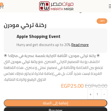
0
الرئيسية
اثاث منزلي
ركنة
-38%
ركنة تركي مودرن
Apple Shopping Event
Hurry and get discounts up to 20%
Read more
🌟
ركنة تركي مودرن: الأناقة التركية بلمسة عصرية في منزلك!
🌟
اكتشف روعة التصميم التركي العصري مع
ركنة تركي مودرن
التي
تجمع بين الفخامة والأناقة في تصميم عملي وعصري. هذه القطعة
الفريدة ليست مجرد أثاث، بل هي إضافة فاخرة لديكور منزلك تعكس
الذوق الرفيع والراحة المثالية.
EGP
25.00
EGP
40.00
إضافة إلى السلة
Buy now