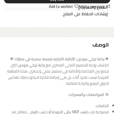
Add to wishlist
Add to compare
الشحن والاسترجاع
إرشادات الحفاظ على المنتج
الوصف
🌟
ركنة تركي مودرن: الأناقة التركية بلمسة عصرية في منزلك!
🌟
اكتشف روعة التصميم التركي العصري مع
ركنة تركي مودرن
التي
تجمع بين الفخامة والأناقة في تصميم عملي وعصري. هذه القطعة
الفريدة ليست مجرد أثاث، بل هي إضافة فاخرة لديكور منزلك تعكس
الذوق الرفيع والراحة المثالية.
🎯
المواصفات والمميزات:
الخامات:
مصنوعة من
خشب MDF عالي الجودة
أو خشب طبيعي معالج ضد