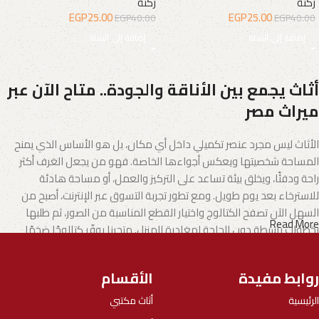
ركنة
ركنة
EGP
25.00
EGP
25.00
EGP
40.00
EGP
40.00
إضافة إلى السلة
إضافة إلى السلة
أثاث يجمع بين الأناقة والجودة.. متاح الآن عبر
ميراث مصر
الأثاث ليس مجرد عنصر تكميلي داخل أي مكان، بل هو الأساس الذي يمنح
المساحة شخصيتها ويعكس أجواءها الخاصة. فهو من يجعل الغرف أكثر
راحة ودفئًا، ويخلق بيئة تساعد على التركيز والعمل، أو مساحة هادئة
للاسترخاء بعد يوم طويل. ومع تطور تجربة التسوق عبر الإنترنت، أصبح من
السهل الآن تصفح الكتالوج واختيار القطع المناسبة من الصور، ثم طلبها
Read More
بخطوات بسيطة دون الحاجة لمغادرة المنزل. متجرنا يوفّر كتالوجًا ضخمًا
يشمل الأثاث المنزلي وكذلك الأثاث المكتبي بتنوع يناسب مختلف الأذواق
والاحتياجات.
روابط مفيدة
الأقسام
الأثاث.. فن يجمع بين الإبداع والجودة
الرئيسية
أثاث مكتبي