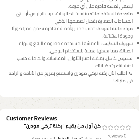
ليضفي لمسة فاخرة على أي غرفة.
متعددة الاستخدامات:
مناسبة للصالونات، غرف الجلوس، أو حتى
المساحات الصغيرة بفضل تصميمها الذكي.
مواد عالية الجودة:
خشب ممتاز وأقمشة فاخرة تضمن عمرًا طويلًا
وجودة استثنائية.
سهولة التنظيف:
الأقمشة المستخدمة مقاومة للبقع وسهلة
الصيانة، مما يجعلها عملية للاستخدام اليومي.
تخصيص كامل:
يمكنك اختيار الألوان، المقاسات، والخامات حسب
احتياجاتك وتفضيلاتك.
📞
اطلب الآن ركنة تركي مودرن واستمتع بمزيج من الأناقة والراحة
في منزلك!
Customer Reviews
كن أول من يقيم “ركنة تركي مودرن”
0 reviews
يجب عليك
تسجيل الدخول
لنشر مراجعة.