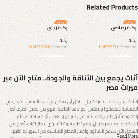
Related Products
-38%
-38%
ركنة رصاصي
ركنة زيتي
ركنة
ركنة
EGP
25.00
EGP
25.00
EGP
40.00
EGP
40.00
إضافة إلى السلة
إضافة إلى السلة
أثاث يجمع بين الأناقة والجودة.. متاح الآن عبر
ميراث مصر
الأثاث ليس مجرد عنصر تكميلي داخل أي مكان، بل هو الأساس الذي يمنح
المساحة شخصيتها ويعكس أجواءها الخاصة. فهو من يجعل الغرف أكثر
راحة ودفئًا، ويخلق بيئة تساعد على التركيز والعمل، أو مساحة هادئة
للاسترخاء بعد يوم طويل. ومع تطور تجربة التسوق عبر الإنترنت، أصبح من
السهل الآن تصفح الكتالوج واختيار القطع المناسبة من الصور، ثم طلبها
Read More