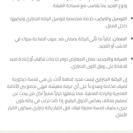
ونوع التنجيد بما يتناسب مع مساحة الغرفة.
التوصيل والتركيب:
خدمة متخصصة لتوصيل الركنة الجنزاري وتركيبها
داخل المنزل.
الضمان:
غالباً ما تأتي الركنة بضمان ضد عيوب الصناعة سواء في
الخشب أو التنجيد.
الصيانة والتجديد:
بعض المعارض توفر خدمات تنظيف أو إعادة تنجيد
للحفاظ على رونق اللون الجنزاري.
إن
الركنة الجنزاري
ليست مجرد قطعة أثاث، بل هي لمسة ديكورية
تضيف فخامة وهدوءاً على أي غرفة معيشة. فهي تجمع بين الأناقة
العصرية والراحة العملية، مما يجعلها خياراً مميزاً لكل من يبحث عن
تصميم مختلف يعكس الذوق الرفيع. إذا كنت ترغب في ركنة بلون
جريء يضيف لمسة مميزة لبيتك، فإن اختيار ركنة جنزاري سيكون القرار
الأمثل.