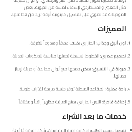
بوسائد صغيرة بألوان محايدة مثل البيج والرمادي، أو ألوان متباينة
مثل الذهبي والمسطردي لإضفاء لمسة من الحيوية. بعض
الموديلات قد تحتوي على تفاصيل كابتونية أنيقة تزيد من فخامتها.
المميزات
لون أنيق وجذاب:
الجنزاري يضيف عمقاً وهدوءاً للغرفة.
تصميم عصري:
الخطوط البسيطة تجعلها مناسبة للديكورات الحديثة.
مرونة في التنسيق:
يمكن دمجها مع ألوان محايدة أو جريئة لإبراز
جمالها.
راحة عملية:
المقاعد المبطنة توفر جلسة مريحة لفترات طويلة.
إضافة فاخرة:
اللون الجنزاري يمنح الغرفة مظهراً راقياً ومختلفاً.
خدمات ما بعد الشراء
تفصيل حسب الطلب:
إمكانية اختيار المقاسات، شكل الركنة (L أو U)،