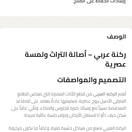
إرشادات الحفاظ على المنتج
الوصف
ركنة عربي – أصالة التراث ولمسة
عصرية
التصميم والمواصفات
تُعتبر
الركنة العربي
من قطع الأثاث المميزة التي تعكس الطابع
الشرقي الأصيل بروح عصرية. تصميمها عادةً يعتمد على المقاعد
المنخفضة نسبياً مع وسائد كبيرة للجلوس والاتكاء، وتأتي غالباً على
شكل حرف L أو U لتستغل الأركان وتوفر جلسة عائلية مريحة.
الركنة العربي تصنع من هياكل خشبية متينة، وغالباً ما تكون مزخرفة