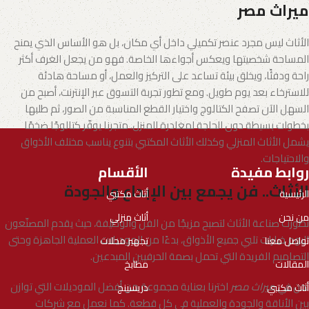
ميراث مصر
الأثاث ليس مجرد عنصر تكميلي داخل أي مكان، بل هو الأساس الذي يمنح
المساحة شخصيتها ويعكس أجواءها الخاصة. فهو من يجعل الغرف أكثر
راحة ودفئًا، ويخلق بيئة تساعد على التركيز والعمل، أو مساحة هادئة
للاسترخاء بعد يوم طويل. ومع تطور تجربة التسوق عبر الإنترنت، أصبح من
السهل الآن تصفح الكتالوج واختيار القطع المناسبة من الصور، ثم طلبها
بخطوات بسيطة دون الحاجة لمغادرة المنزل. متجرنا يوفّر كتالوجًا ضخمًا
يشمل الأثاث المنزلي وكذلك الأثاث المكتبي بتنوع يناسب مختلف الأذواق
والاحتياجات.
روابط مفيدة
الأقسام
الأثاث.. فن يجمع بين الإبداع والجودة
الرئيسية
أثاث مكتبي
من نحن
أثاث منزلي
تطورت صناعة الأثاث لتصبح مزيجًا من الفن والوظيفة، حيث يقدم المصنّعون
اليوم خيارات تلبي جميع الأذواق، بدءًا من الموديلات العملية الجاهزة وحتى
تواصل معنا
تجهيز محلات
التصاميم الفريدة التي تحمل بصمة الحرفيين المبدعين.
المقالات
مطابخ
نحن في
ميراث مصر
اخترنا بعناية مجموعة من أفضل الموديلات التي توازن
أثاث مكتبي
دريسينج
بين الأناقة والجودة والعملية في كل قطعة. كما نعمل مع شركات