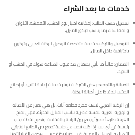
خدمات ما بعد الشراء
تفصيل حسب الطلب:
إمكانية اختيار نوع الخشب، الأقمشة، الألوان،
والمقاسات بما يناسب ديكور المنزل.
التوصيل والتركيب:
خدمة متخصصة لتوصيل الركنة العربي وتركيبها
باحترافية داخل المنزل.
الضمان:
غالباً ما تأتي بضمان ضد عيوب الصناعة سواء في الخشب أو
التنجيد.
الصيانة والتجديد:
بعض الشركات توفر خدمات إعادة التنجيد أو إصلاح
الخشب للحفاظ على أصالة الركنة.
إن
الركنة العربي
ليست مجرد قطعة أثاث، بل هي تعبير عن الأصالة
والهوية العربية بلمسة عصرية تناسب المنازل الحديثة. فهي تمنح
الغرفة طابعاً مميزاً يجمع بين الراحة والفخامة، وتصبح نقطة جذب
رئيسية في أي بيت. إذا كنت تبحث عن جلسة تجمع بين الطابع الشرقي
الأصيل واللمسات العملية، فإن اختيار ركنة عربي سيكون القرار الأمثل