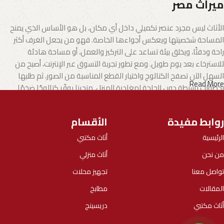
ميراث مصر
الأثاث ليس مجرد عنصر تكميلي داخل أي مكان، بل هو الأساس الذي يمنح
المساحة شخصيتها ويعكس أجواءها الخاصة. فهو من يجعل الغرف أكثر
راحة ودفئًا، ويخلق بيئة تساعد على التركيز والعمل، أو مساحة هادئة
للاسترخاء بعد يوم طويل. ومع تطور تجربة التسوق عبر الإنترنت، أصبح من
السهل الآن تصفح الكتالوج واختيار القطع المناسبة من الصور، ثم طلبها
Read More
بخطوات بسيطة دون الحاجة لمغادرة المنزل. متجرنا يوفّر كتالوجًا ضخمًا
يشمل الأثاث المنزلي وكذلك الأثاث المكتبي بتنوع يناسب مختلف الأذواق
والاحتياجات.
روابط مفيدة
الأقسام
الأثاث.. فن يجمع بين الإبداع والجودة
الرئيسية
أثاث مكتبي
من نحن
أثاث منزلي
تطورت صناعة الأثاث لتصبح مزيجًا من الفن والوظيفة، حيث يقدم المصنّعون
اليوم خيارات تلبي جميع الأذواق، بدءًا من الموديلات العملية الجاهزة وحتى
تواصل معنا
تجهيز محلات
التصاميم الفريدة التي تحمل بصمة الحرفيين المبدعين.
المقالات
مطابخ
نحن في
ميراث مصر
اخترنا بعناية مجموعة من أفضل الموديلات التي توازن
أثاث مكتبي
دريسينج
بين الأناقة والجودة والعملية في كل قطعة. كما نعمل مع شركات