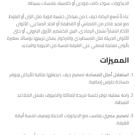
الديكورات، سواء كانت مودرن أو كلاسيك بلمسات بسيطة.
عادةً تُصنع الركنة حرف L من هياكل خشبية قوية مثل الزان أو البلوط،
مع تنجيد فاخر من القماش أو القطيفة أو الجلد الصناعي. الألوان
الأكثر انتشاراً تشمل الرمادي، البيج، الكشمير، الأزرق البترولي، أو حتى
الألوان الجريئة مثل المسطردي والتركواز. يمكن تزيينها بوسائد صغيرة
بألوان متباينة لتضفي على الغرفة لمسة من الحيوية والتجديد.
المميزات
استغلال أمثل للمساحة:
تصميم حرف L يجعلها مثالية للأركان ويوفر
مساحة جلوس إضافية.
راحة عملية:
توفر جلسة مريحة للعائلة والضيوف بفضل المقاعد
المبطنة.
تصميم عصري:
يتناسب مع الديكورات الحديثة ويضيف لمسة أنيقة
للغرفة.