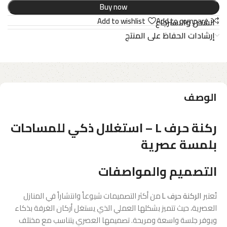
Buy now
Add to wishlist
Add to compare
الشحن والاسترجاع
إرشادات الحفاظ على المنتج
الوصف
ركنة حرف L – استغلال ذكي للمساحات
بلمسة عصرية
التصميم والمواصفات
تُعتبر
الركنة حرف L
من أكثر التصميمات شيوعاً وانتشاراً في المنازل
العصرية، حيث تتميز بشكلها العملي الذي يستغل أركان الغرفة بذكاء
ويوفر جلسة واسعة ومريحة. تصميمها العصري يتناسب مع مختلف