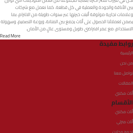
نحن في
ميراث مصر
اخترنا بعناية مجموعة من أفضل الموديلات التي توازن
بين الأناقة والجودة والعملية في كل قطعة. كما نعمل مع شركات
وعلامات تجارية موثوقة أثبتت خبرتها عبر سنوات طويلة من الالتزام، بما
يضمن لعملائنا الحصول على أثاث يجمع بين المتانة، وروعة التصميم، وسهولة
الاستخدام، مع عمر افتراضي طويل ومستوى عالٍ من الأمان.
Read More
روابط مفيدة
الرئيسية
من نحن
تواصل معنا
المقالات
أثاث مكتبي
الأقسام
أثاث مكتبي
أثاث منزلي
تجهيز محلات