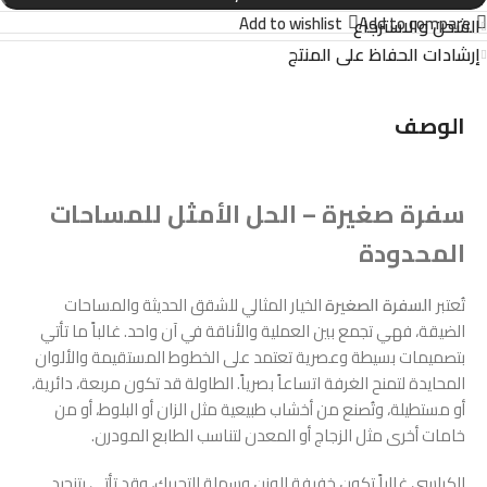
Add to wishlist
Add to compare
الشحن والاسترجاع
إرشادات الحفاظ على المنتج
الوصف
سفرة صغيرة – الحل الأمثل للمساحات
المحدودة
تُعتبر
السفرة الصغيرة
الخيار المثالي للشقق الحديثة والمساحات
الضيقة، فهي تجمع بين العملية والأناقة في آن واحد. غالباً ما تأتي
بتصميمات بسيطة وعصرية تعتمد على الخطوط المستقيمة والألوان
المحايدة لتمنح الغرفة اتساعاً بصرياً. الطاولة قد تكون مربعة، دائرية،
أو مستطيلة، وتُصنع من أخشاب طبيعية مثل الزان أو البلوط، أو من
خامات أخرى مثل الزجاج أو المعدن لتناسب الطابع المودرن.
الكراسي غالباً تكون خفيفة الوزن وسهلة التحريك، وقد تأتي بتنجيد