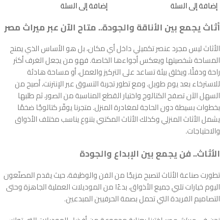
إضافة إلى السلة
إضافة إلى السلة
أثاث يجمع بين الأناقة والجودة.. متاح الآن عبر ميراث مصر
الأثاث ليس مجرد عنصر تكميلي داخل أي مكان، بل هو الأساس الذي يمنح
المساحة شخصيتها ويعكس أجواءها الخاصة. فهو من يجعل الغرف أكثر
راحة ودفئًا، ويخلق بيئة تساعد على التركيز والعمل، أو مساحة هادئة
للاسترخاء بعد يوم طويل. ومع تطور تجربة التسوق عبر الإنترنت، أصبح من
السهل الآن تصفح الكتالوج واختيار القطع المناسبة من الصور، ثم طلبها
بخطوات بسيطة دون الحاجة لمغادرة المنزل. متجرنا يوفّر كتالوجًا ضخمًا
يشمل الأثاث المنزلي وكذلك الأثاث المكتبي بتنوع يناسب مختلف الأذواق
والاحتياجات.
الأثاث.. فن يجمع بين الإبداع والجودة
تطورت صناعة الأثاث لتصبح مزيجًا من الفن والوظيفة، حيث يقدم المصنّعون
اليوم خيارات تلبي جميع الأذواق، بدءًا من الموديلات العملية الجاهزة وحتى
التصاميم الفريدة التي تحمل بصمة الحرفيين المبدعين.