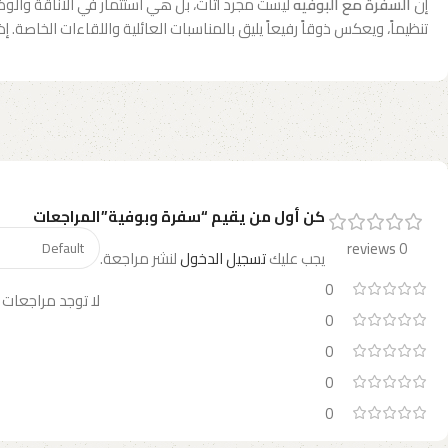
إن
السفرة مع البوفيه
ليست مجرد أثاث، بل هي استثمار في الأناقة والوظ
تنظيماً، ويعكس ذوقاً رفيعاً يليق بالمناسبات العائلية واللقاءات الخاصة.
كن أول من يقيم “سفرة وبوفية”
المراجعات
0 reviews
يجب عليك
تسجيل الدخول
لنشر مراجعة.
0
لا توجد مراجعات 
0
0
0
0