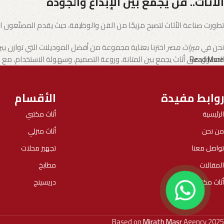
الأثاث.. فن يجمع بين الإبداع والجودة
تطورت صناعة الأثاث لتصبح مزيجًا من الفن والوظيفة، حيث يقدم المصنّعون الي
نحن في
ميراث مصر
اخترنا بعناية مجموعة من أفضل الموديلات التي توازن بي
Read More
الحصول على أثاث يجمع بين المتانة، وروعة التصميم، وسهولة الاستخدام، م
روابط مفيدة
الأقسام
الرئيسية
أثاث مكتبي
من نحن
أثاث منزلي
تواصل معنا
تجهيز محلات
المقالات
مطابخ
أثاث مكتبي
دريسينج
Based on
Mirath Masr
Agency
2025