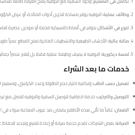
تكامل في التصميم:
وجود السفرة مع البوفيه يمنح الغرفة طابعاً متناسقاً 
وظائف عملية:
البوفيه يوفر مساحة لتخزين أدوات المائدة، أو عرض الكؤو
تنوع في الأشكال:
يتوفر في أنماط كلاسيكية فخمة أو مودرن عصرية لتنا
متانة عالية:
الأخشاب الطبيعية والتشطيبات الفاخرة تمنح القطع عمراً طويلاً
لمسة ديكورية:
البوفيه لا يضيف وظيفة عملية فقط، بل يُعتبر عنصراً جمال
خدمات ما بعد الشراء
تفصيل حسب الطلب:
إمكانية اختيار حجم الطاولة وعدد الكراسي، وتصميم ا
التوصيل والتركيب:
خدمة احترافية لتوصيل السفرة والبوفيه للمنزل مع تر
الضمان:
غالباً ما تأتي هذه الأطقم بضمان ضد عيوب الصناعة سواء في الخ
الصيانة:
بعض الشركات تقدم خدمة صيانة أو إعادة تلميع وتجديد للحفاظ ع