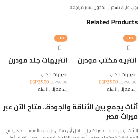
يجب عليك
تسجيل الدخول
لنشر مراجعة.
Related Products
-38%
-38%
انتريه مكتب مودرن
انتريهات جلد مودرن
انتريهات مكتب
انتريهات مكتب
EGP
25.00
EGP
25.00
EGP
40.00
EGP
40.00
إضافة إلى السلة
إضافة إلى السلة
أثاث يجمع بين الأناقة والجودة.. متاح الآن عبر
ميراث مصر
الأثاث ليس مجرد عنصر تكميلي داخل أي مكان، بل هو الأساس الذي يمنح
المساحة شخصيتها ويعكس أجواءها الخاصة. فهو من يجعل الغرف أكثر