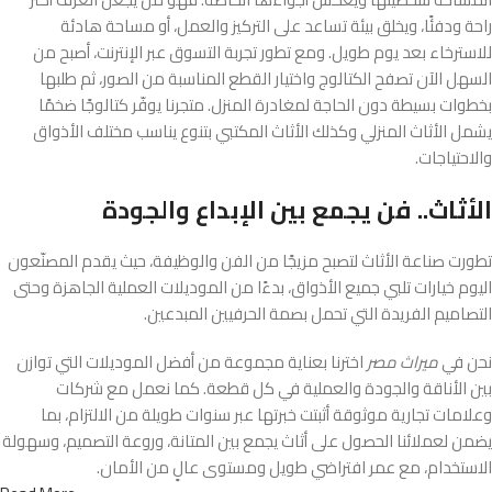
راحة ودفئًا، ويخلق بيئة تساعد على التركيز والعمل، أو مساحة هادئة
للاسترخاء بعد يوم طويل. ومع تطور تجربة التسوق عبر الإنترنت، أصبح من
السهل الآن تصفح الكتالوج واختيار القطع المناسبة من الصور، ثم طلبها
بخطوات بسيطة دون الحاجة لمغادرة المنزل. متجرنا يوفّر كتالوجًا ضخمًا
يشمل الأثاث المنزلي وكذلك الأثاث المكتبي بتنوع يناسب مختلف الأذواق
والاحتياجات.
الأثاث.. فن يجمع بين الإبداع والجودة
تطورت صناعة الأثاث لتصبح مزيجًا من الفن والوظيفة، حيث يقدم المصنّعون
اليوم خيارات تلبي جميع الأذواق، بدءًا من الموديلات العملية الجاهزة وحتى
التصاميم الفريدة التي تحمل بصمة الحرفيين المبدعين.
نحن في
ميراث مصر
اخترنا بعناية مجموعة من أفضل الموديلات التي توازن
بين الأناقة والجودة والعملية في كل قطعة. كما نعمل مع شركات
وعلامات تجارية موثوقة أثبتت خبرتها عبر سنوات طويلة من الالتزام، بما
يضمن لعملائنا الحصول على أثاث يجمع بين المتانة، وروعة التصميم، وسهولة
الاستخدام، مع عمر افتراضي طويل ومستوى عالٍ من الأمان.