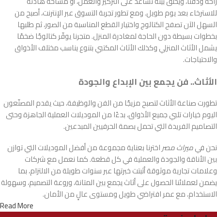
راحة ودفئًا، ويخلق بيئة تساعد على التركيز والعمل، أو مساحة هادئة
للاسترخاء بعد يوم طويل. ومع تطور تجربة التسوق عبر الإنترنت، أصبح من
السهل الآن تصفح الكتالوج واختيار القطع المناسبة من الصور، ثم طلبها
بخطوات بسيطة دون الحاجة لمغادرة المنزل. متجرنا يوفّر كتالوجًا ضخمًا
يشمل الأثاث المنزلي وكذلك الأثاث المكتبي بتنوع يناسب مختلف الأذواق
والاحتياجات.
الأثاث.. فن يجمع بين الإبداع والجودة
تطورت صناعة الأثاث لتصبح مزيجًا من الفن والوظيفة، حيث يقدم المصنّعون
اليوم خيارات تلبي جميع الأذواق، بدءًا من الموديلات العملية الجاهزة وحتى
التصاميم الفريدة التي تحمل بصمة الحرفيين المبدعين.
نحن في
ميراث مصر
اخترنا بعناية مجموعة من أفضل الموديلات التي توازن
بين الأناقة والجودة والعملية في كل قطعة. كما نعمل مع شركات
وعلامات تجارية موثوقة أثبتت خبرتها عبر سنوات طويلة من الالتزام، بما
يضمن لعملائنا الحصول على أثاث يجمع بين المتانة، وروعة التصميم، وسهولة
الاستخدام، مع عمر افتراضي طويل ومستوى عالٍ من الأمان.
Read More