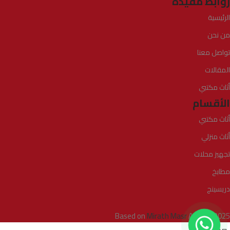
روابط مفيدة
الرئيسية
من نحن
تواصل معنا
المقالات
أثاث مكتبي
الأقسام
أثاث مكتبي
أثاث منزلي
تجهيز محلات
مطابخ
دريسينج
Based on
Mirath Masr
Agency
2025
0