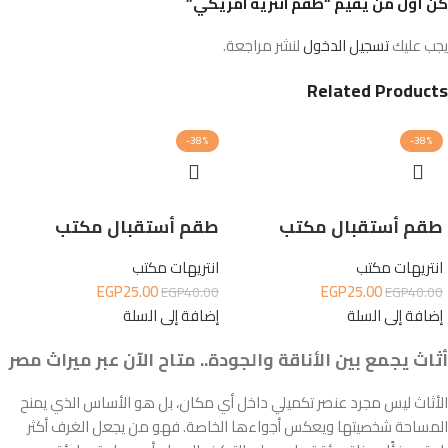
كن أول من يقيم “طقم انتريه امريكي”
يجب عليك
تسجيل الدخول
لنشر مراجعة.
Related Products
-38%
-38%
طقم أستقبال مكتب
طقم أستقبال مكتب
انتريهات مكتب
انتريهات مكتب
EGP
25.00
EGP
25.00
EGP
40.00
EGP
40.00
إضافة إلى السلة
إضافة إلى السلة
أثاث يجمع بين الأناقة والجودة.. متاح الآن عبر ميراث مصر
الأثاث ليس مجرد عنصر تكميلي داخل أي مكان، بل هو الأساس الذي يمنح
المساحة شخصيتها ويعكس أجواءها الخاصة. فهو من يجعل الغرف أكثر