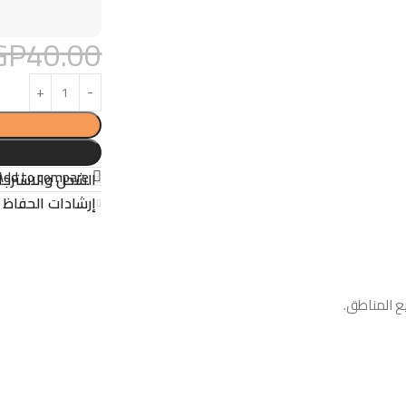
GP
40.00
Add to compare
الشحن والاسترجا
إرشادات الحفاظ ع
ع المناطق.