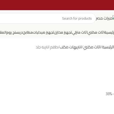
رئيسية
اثاث مكتبي
اثاث منزلي
تجهيز مخازن
تجهيز صيدليات
مطابخ
دريسنج روم
المق
الرئيسية
اثاث مكتبي
انتريهات مكتب
طقم انتريه جلد
-38%