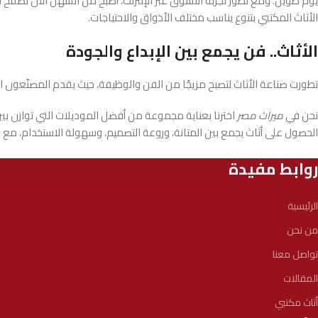
يوم طويل. ومع تطور تجربة التسوق عبر الإنترنت، أصبح من السهل الآن تصفح الك
الأثاث المكتبي بتنوع يناسب مختلف الأذواق والاحتياجات.
الأثاث.. فن يجمع بين الإبداع والجودة
تطورت صناعة الأثاث لتصبح مزيجًا من الفن والوظيفة، حيث يقدم المصنّعون الي
نحن في
ميراث مصر
اخترنا بعناية مجموعة من أفضل الموديلات التي توازن بي
الحصول على أثاث يجمع بين المتانة، وروعة التصميم، وسهولة الاستخدام، م
روابط مفيدة
الرئيسية
من نحن
تواصل معنا
المقالات
أثاث مكتبي