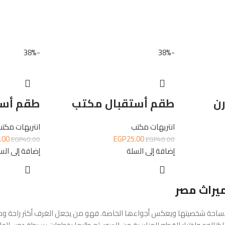
-38%
-38%
رن
طقم أستقبال مكتب
طقم أست
انتريهات مكتب
انتريهات مكت
.00
EGP
25.00
EGP
40.00
EGP
40.00
إضافة إلى السلة
إضافة إلى الس
ميراث مصر
احة شخصيتها ويعكس أجواءها الخاصة. فهو من يجعل الغرف أكثر راحة ودفئًا،