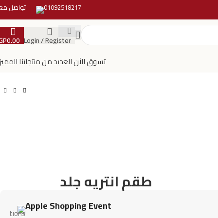
01092518217
تواصل معن
GP
0.00
Login / Register
تسوق الأن العديد من منتجاتنا المميز
طقم انتريه جلد
Apple Shopping Event