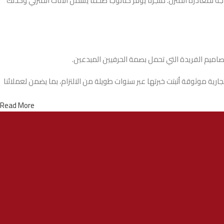
لمغادرة المنزل. متجرنا يوفّر كتالوجًا ضخمًا يشمل الأثاث المنزلي وكذلك
تصاميم الفريدة التي تحمل بصمة الحرفيين المبدعين.
ة موثوقة أثبتت خبرتها عبر سنوات طويلة من الالتزام، بما يضمن لعملائنا
Read More