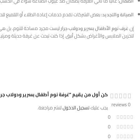
الضمان:
غالباً ما تأتي الغرفة بضمان ضد عيوب الصناعة سواء في الخشب أ
الصيانة والتجديد:
بعض الشركات تقدم خدمات إعادة الطلاء أو التلميع للح
إن
غرف نوم الأطفال بسرير ودولاب جرار
ليست مجرد مساحة للنوم، بل هي ت
لتخزين الملابس والأغراض بشكل أنيق. إذا كنت تبحث عن غرفة حديثة ومرتبة 
كن أول من يقيم “غرفة نوم أطفال بسرير ودولاب جرا
0 reviews
يجب عليك
تسجيل الدخول
لنشر مراجعة.
0
0
0