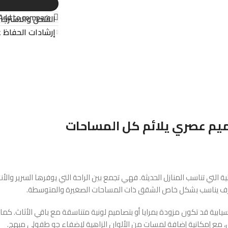
Add to compare
الشحن والاسترجا
إرشادات الحفاظ ع
ميم عصري يلائم كل المساحات
ية التي تناسب المنازل الحديثة. فهي تجمع بين الراحة التي يوفرها السرير والأ
لغرف يناسب بشكل خاص الشقق ذات المساحات الصغيرة والمتوسطة.
ابية قد تكون مزودة بمرايا أو بتصاميم لونية متناسقة مع باقي الأثاث. كما ي
باستيل، مع إمكانية إضافة لمسات من الألوان الزاهية لإضفاء جو طفولي مبهج.