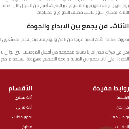
يوم طويل. ومع تطور تجربة التسوق عبر الإنترنت، أصبح من السهل الآن تصفح الك
الأثاث المكتبي بتنوع يناسب مختلف الأذواق والاحتياجات.
الأثاث.. فن يجمع بين الإبداع والجودة
تطورت صناعة الأثاث لتصبح مزيجًا من الفن والوظيفة، حيث يقدم المصنّعون الي
نحن في
ميراث مصر
اخترنا بعناية مجموعة من أفضل الموديلات التي توازن بي
الحصول على أثاث يجمع بين المتانة، وروعة التصميم، وسهولة الاستخدام، م
روابط مفيدة
الأقسام
الرئيسية
أثاث مكتبي
من نحن
أثاث منزلي
تواصل معنا
تجهيز محلات
المقالات
مطابخ