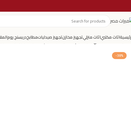
رئيسية
اثاث مكتبي
اثاث منزلي
تجهيز مخازن
تجهيز صيدليات
مطابخ
دريسنج روم
المق
الرئيسية
اثاث منزلي
غرف نوم اطفال
غرفة نوم أطفال بسرير ودولاب جرار
-38%