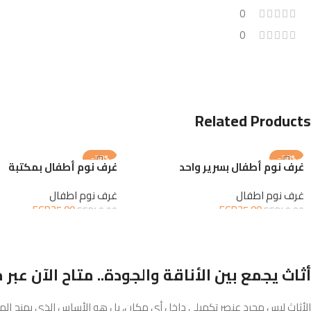
0
0
Related Products
-38%
-38%
غرف نوم أطفال بسرير واحد
غرف نوم أطفال بمكتبة
غرف نوم اطفال
غرف نوم اطفال
EGP
25.00
EGP
25.00
EGP
40.00
EGP
40.00
إضافة إلى السلة
إضافة إلى السلة
أثاث يجمع بين الأناقة والجودة.. متاح الآن عبر 
الأثاث ليس مجرد عنصر تكميلي داخل أي مكان، بل هو الأساس الذي يمنح المس