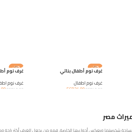
-38%
-38%
غرف نوم أطفال بناتي
غرف نوم أطف
غرف نوم اطفال
غرف نوم اطف
.00
EGP
25.00
EGP
40.00
EGP
40.00
إضافة إلى السلة
إضافة إلى الس
ميراث مصر
احة شخصيتها ويعكس أجواءها الخاصة. فهو من يجعل الغرف أكثر راحة ودفئًا،