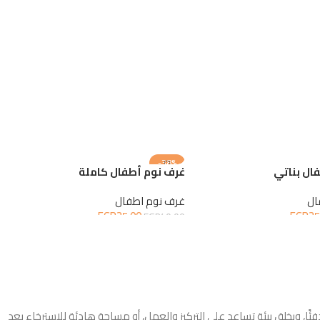
-38%
ال بناتي
غرف نوم أطفال كاملة
ال
غرف نوم اطفال
EGP
25.00
EGP
25
EGP
40.00
لة
إضافة إلى السلة
 ويخلق بيئة تساعد على التركيز والعمل، أو مساحة هادئة للاسترخاء بعد