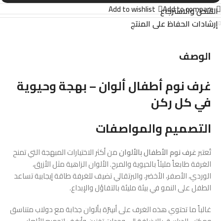
Add to wishlist
Add to compare
الشحن والاسترجاع
إرشادات الحفاظ على المنتج
الوصف
غرف نوم أطفال ألوان – بهجة وحيوية
في كل ركن
التصميم والمواصفات
تُعتبر
غرف نوم الأطفال بالألوان
من أكثر الاختيارات المبهجة التي تمنح
الغرفة طابعاً مليئاً بالحيوية والمرح. الألوان الزاهية مثل الأزرق،
الوردي، الأصفر، الأخضر، والبرتقالي تضيف للغرفة طاقة إيجابية تساعد
الطفل على النمو في بيئة مليئة بالتفاؤل والإبداع.
غالباً ما تحتوي هذه الغرف على أسِرّة بألوان جذابة مع دولاب متناسق