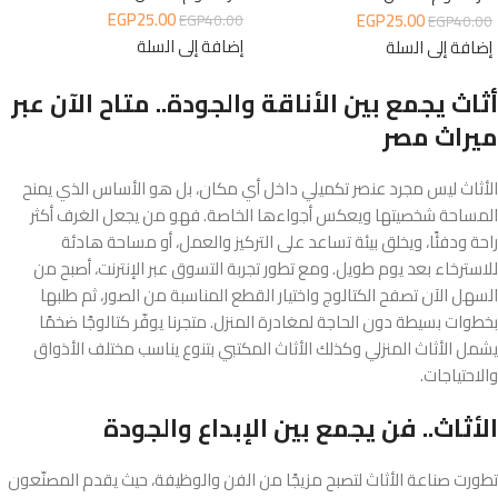
EGP
25.00
EGP
25.00
EGP
40.00
EGP
40.00
إضافة إلى السلة
إضافة إلى السلة
أثاث يجمع بين الأناقة والجودة.. متاح الآن عبر
ميراث مصر
الأثاث ليس مجرد عنصر تكميلي داخل أي مكان، بل هو الأساس الذي يمنح
المساحة شخصيتها ويعكس أجواءها الخاصة. فهو من يجعل الغرف أكثر
راحة ودفئًا، ويخلق بيئة تساعد على التركيز والعمل، أو مساحة هادئة
للاسترخاء بعد يوم طويل. ومع تطور تجربة التسوق عبر الإنترنت، أصبح من
السهل الآن تصفح الكتالوج واختيار القطع المناسبة من الصور، ثم طلبها
بخطوات بسيطة دون الحاجة لمغادرة المنزل. متجرنا يوفّر كتالوجًا ضخمًا
يشمل الأثاث المنزلي وكذلك الأثاث المكتبي بتنوع يناسب مختلف الأذواق
والاحتياجات.
الأثاث.. فن يجمع بين الإبداع والجودة
تطورت صناعة الأثاث لتصبح مزيجًا من الفن والوظيفة، حيث يقدم المصنّعون