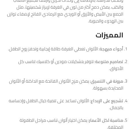
ومكتب للدراسة، بالإضافة إلى وحدات تخزين وأرفف لتجميع الألعاب
والكتب. يمكن دمج أكثر من لون في الغرفة لإبراز شخصيتها، مثل
الجمع بين الأبيض والأزرق أو الوردي مع الرمادي الفاتح لإضفاء توازن
بين الهدوء والحيوية.
المميزات
أجواء مبهجة:
الألوان تعطي الغرفة طاقة إيجابية وتحفز روح الطفل.
تصاميم متنوعة:
تتوفر بتشكيلات مودرن أو كلاسيك تناسب كل
الأذواق.
مرونة في التنسيق:
يمكن مزج الألوان الفاتحة مع الداكنة أو الألوان
المحايدة بسهولة.
تشجيع على الإبداع:
الألوان تساعد على تنمية خيال الطفل وإحساسه
بالجمال.
مناسبة لكل الأعمار:
يمكن اختيار ألوان تناسب مراحل الطفولة
المختلفة.