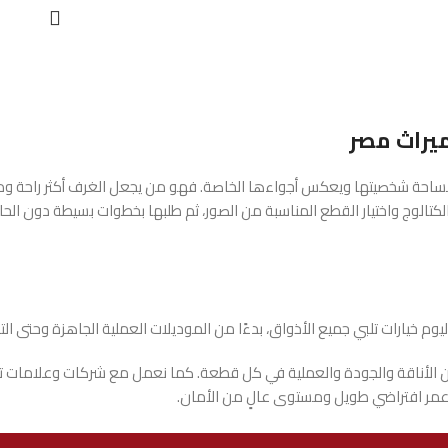
ميراث مصر
احة شخصيتها ويعكس أجواءها الخاصة. فهو من يجعل الغرف أكثر راحة ودفئًا،
تالوج واختيار القطع المناسبة من الصور، ثم طلبها بخطوات بسيطة دون الحاجة 
وم خيارات تلبي جميع الأذواق، بدءًا من الموديلات العملية الجاهزة وحتى ال
ن الأناقة والجودة والعملية في كل قطعة. كما نعمل مع شركات وعلامات تجاري
ع عمر افتراضي طويل ومستوى عالٍ من الأمان.