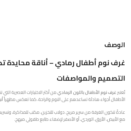
الوصف
غرف نوم أطفال رمادي – أناقة محايدة ت
التصميم والمواصفات
تُعتبر
غرف نوم الأطفال باللون الرمادي
من أكثر الاختيارات العصرية التي
الأطفال أجواء هادئة تساعدهم على النوم والراحة، كما تعكس مظهراً أنيقا
عادةً تتكون الغرفة من سرير مريح، دولاب للتخزين، مكتب للمذاكرة، وتسري
مع الأبيض، الأزرق، الوردي، أو الأصفر لإضفاء طابع طفولي مبهج.