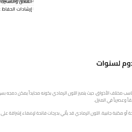
Add to compare
الشحن والاسترجا
إرشادات الحفاظ ع
دوم لسنوات
 تناسب مختلف الأذواق، حيث يتميز اللون الرمادي بكونه محايداً يمكن دمجه 
ً وعصرياً في المنزل.
حة أو مكتبة جانبية. اللون الرمادي قد يأتي بدرجات فاتحة لإضفاء إشراقة ع