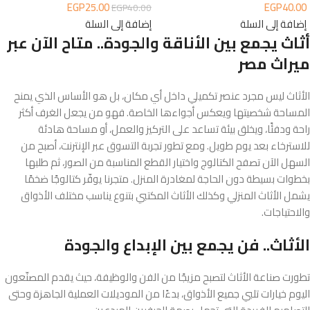
EGP
25.00
EGP
40.00
EGP
40.00
إضافة إلى السلة
إضافة إلى السلة
أثاث يجمع بين الأناقة والجودة.. متاح الآن عبر
ميراث مصر
الأثاث ليس مجرد عنصر تكميلي داخل أي مكان، بل هو الأساس الذي يمنح
المساحة شخصيتها ويعكس أجواءها الخاصة. فهو من يجعل الغرف أكثر
راحة ودفئًا، ويخلق بيئة تساعد على التركيز والعمل، أو مساحة هادئة
للاسترخاء بعد يوم طويل. ومع تطور تجربة التسوق عبر الإنترنت، أصبح من
السهل الآن تصفح الكتالوج واختيار القطع المناسبة من الصور، ثم طلبها
بخطوات بسيطة دون الحاجة لمغادرة المنزل. متجرنا يوفّر كتالوجًا ضخمًا
يشمل الأثاث المنزلي وكذلك الأثاث المكتبي بتنوع يناسب مختلف الأذواق
والاحتياجات.
الأثاث.. فن يجمع بين الإبداع والجودة
تطورت صناعة الأثاث لتصبح مزيجًا من الفن والوظيفة، حيث يقدم المصنّعون
اليوم خيارات تلبي جميع الأذواق، بدءًا من الموديلات العملية الجاهزة وحتى