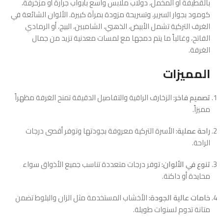
بالقطيفة أو المخمل، دولاب ملابس واسع بأبواب جرارة أو مزخرفة،
كومود بجوار السرير، وتسريحة مزودة بمرآة كبيرة. الألوان الشائعة في
الغرف التركية تشمل الأبيض، الذهبي، الشامبين، البيج، أو الرمادي
الفاتح، وغالباً ما يتم دمجها مع لمسات معدنية تزيد من جمال
الغرفة.
المميزات
تصميم فاخر:
الزخارف الراقية والتفاصيل الدقيقة تمنح الغرفة مظهراً
مميزاً.
راحة عملية:
الأسرة التركية معروفة بجودتها وتوفر أقصى درجات
الراحة.
تنوع في الألوان:
توفر درجات متعددة تناسب جميع الأذواق سواء
محايدة أو داكنة.
خامات عالية الجودة:
الأخشاب المستخدمة مثل الزان والبلوط تضمن
متانة تدوم لسنوات طويلة.