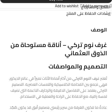
Add to wishlist
Add to compare
الشحن والاسترجاع
إرشادات الحفاظ على المنتج
الوصف
غرف نوم تركي – أناقة مستوحاة من
الذوق العثماني
التصميم والمواصفات
تُعتبر
غرف النوم التركي
من أكثر أنماط الأثاث تميزاً في عالم الديكور،
فهي تجمع بين الفخامة الكلاسيكية واللمسات العصرية. التصميم
التركي يعتمد على التفاصيل الدقيقة والزخارف الناعمة التي تضيف
لمسة راقية، مع الحفاظ على الراحة والعملية في الاستخدام.
عادةً ما تتكون الغرفة من سرير رئيسي بتصميم أنيق قد يكون مُنجّد