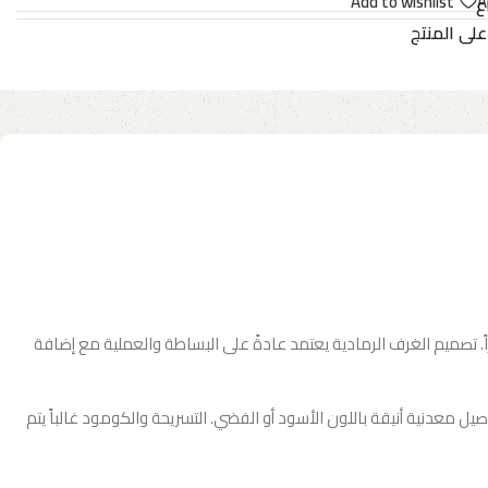
Add to wishlist
A
ع
على المنتج
اً. تصميم الغرف الرمادية يعتمد عادةً على البساطة والعملية مع إضافة
يل معدنية أنيقة باللون الأسود أو الفضي. التسريحة والكومود غالباً يتم