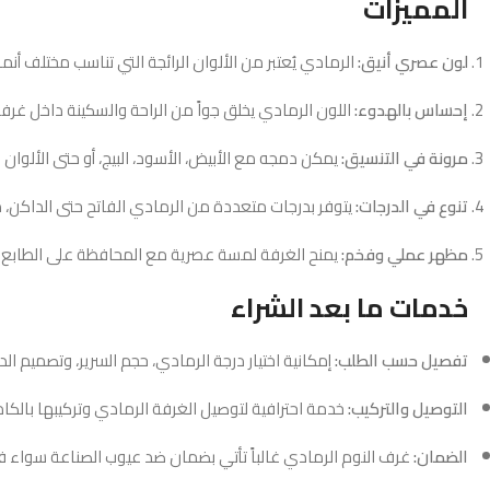
المميزات
لون عصري أنيق:
الرمادي يُعتبر من الألوان الرائجة التي تناسب مختلف أنما
إحساس بالهدوء:
اللون الرمادي يخلق جواً من الراحة والسكينة داخل غرفة
مرونة في التنسيق:
يمكن دمجه مع الأبيض، الأسود، البيج، أو حتى الألوان ا
تنوع في الدرجات:
يتوفر بدرجات متعددة من الرمادي الفاتح حتى الداكن، مما 
مظهر عملي وفخم:
يمنح الغرفة لمسة عصرية مع المحافظة على الطابع ال
خدمات ما بعد الشراء
تفصيل حسب الطلب:
إمكانية اختيار درجة الرمادي، حجم السرير، وتصميم 
التوصيل والتركيب:
خدمة احترافية لتوصيل الغرفة الرمادي وتركيبها بالكام
الضمان:
غرف النوم الرمادي غالباً تأتي بضمان ضد عيوب الصناعة سواء في 