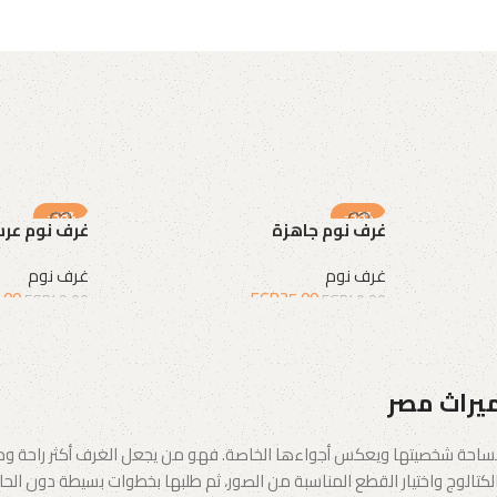
-38%
-38%
غرف نوم جاهزة
غرف نوم عر
غرف نوم
غرف نوم
.00
EGP
25.00
EGP
40.00
EGP
40.00
إضافة إلى السلة
إضافة إلى الس
ميراث مصر
احة شخصيتها ويعكس أجواءها الخاصة. فهو من يجعل الغرف أكثر راحة ودفئًا،
تالوج واختيار القطع المناسبة من الصور، ثم طلبها بخطوات بسيطة دون الحاجة 