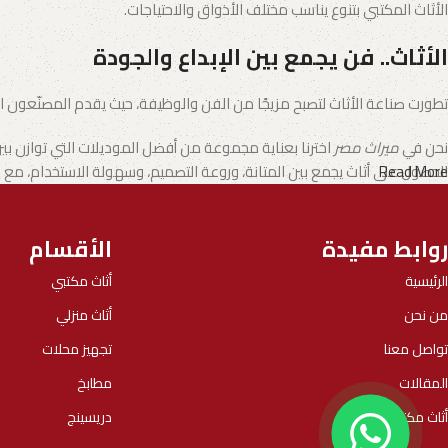
الأثاث المكتبي بتنوع يناسب مختلف الأذواق والاحتياجات.
الأثاث.. فن يجمع بين الإبداع والجودة
تطورت صناعة الأثاث لتصبح مزيجًا من الفن والوظيفة، حيث يقدم المصنّعون الي
نحن في
ميراث مصر
اخترنا بعناية مجموعة من أفضل الموديلات التي توازن بي
Read More
الحصول على أثاث يجمع بين المتانة، وروعة التصميم، وسهولة الاستخدام، م
روابط مفيدة
الأقسام
الرئيسية
أثاث مكتبي
من نحن
أثاث منزلي
تواصل معنا
تجهيز محلات
المقالات
مطابخ
أثاث مكتبي
دريسينج