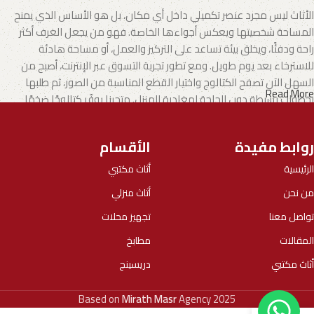
الأثاث ليس مجرد عنصر تكميلي داخل أي مكان، بل هو الأساس الذي يمنح
المساحة شخصيتها ويعكس أجواءها الخاصة. فهو من يجعل الغرف أكثر
راحة ودفئًا، ويخلق بيئة تساعد على التركيز والعمل، أو مساحة هادئة
للاسترخاء بعد يوم طويل. ومع تطور تجربة التسوق عبر الإنترنت، أصبح من
السهل الآن تصفح الكتالوج واختيار القطع المناسبة من الصور، ثم طلبها
Read More
بخطوات بسيطة دون الحاجة لمغادرة المنزل. متجرنا يوفّر كتالوجًا ضخمًا
يشمل الأثاث المنزلي وكذلك الأثاث المكتبي بتنوع يناسب مختلف الأذواق
والاحتياجات.
روابط مفيدة
الأقسام
الأثاث.. فن يجمع بين الإبداع والجودة
الرئيسية
أثاث مكتبي
من نحن
أثاث منزلي
تطورت صناعة الأثاث لتصبح مزيجًا من الفن والوظيفة، حيث يقدم المصنّعون
اليوم خيارات تلبي جميع الأذواق، بدءًا من الموديلات العملية الجاهزة وحتى
تواصل معنا
تجهيز محلات
التصاميم الفريدة التي تحمل بصمة الحرفيين المبدعين.
المقالات
مطابخ
نحن في
ميراث مصر
اخترنا بعناية مجموعة من أفضل الموديلات التي توازن
أثاث مكتبي
دريسينج
بين الأناقة والجودة والعملية في كل قطعة. كما نعمل مع شركات
وعلامات تجارية موثوقة أثبتت خبرتها عبر سنوات طويلة من الالتزام، بما
Based on
Mirath Masr
Agency
2025
يضمن لعملائنا الحصول على أثاث يجمع بين المتانة، وروعة التصميم، وسهولة