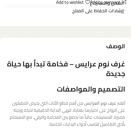
Add to wishlist
Add to compare
الشحن والاسترجاع
إرشادات الحفاظ على المنتج
الوصف
غرف نوم عرايس – فخامة تبدأ بها حياة
جديدة
التصميم والمواصفات
تُعتبر
غرف نوم العرايس
من أهم قطع الأثاث التي يحرص المقبلون
على الزواج على اختيارها بعناية، فهي البداية الحقيقية لحياة زوجية
مميزة. التصميمات غالباً ما تجمع بين الفخامة والرقي، مع الاهتمام
بأدق التفاصيل لتناسب أجواء البدايات الخاصة.