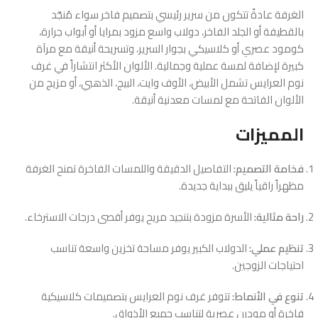
الغرفة عادةً تتكون من سرير رئيسي بتصميم فاخر سواء مُنجّد
بالقطيفة أو الجلد الفاخر، دولاب واسع مزود بمرايا أو أبواب جرارة،
كومود عصري أو كلاسيكي بجوار السرير، وتسريحة أنيقة مع مرآة
كبيرة لإضافة لمسة عملية وجمالية. الألوان الأكثر انتشاراً في غرف
نوم العرايس تشمل الأبيض، الأوف وايت، البيج، الذهبي، أو مزيج من
الألوان الفاتحة مع لمسات معدنية أنيقة.
المميزات
فخامة التصميم:
التفاصيل الدقيقة واللمسات الفاخرة تمنح الغرفة
مظهراً راقياً يليق ببداية جديدة.
راحة مثالية:
الأسرة مزودة بتنجيد مريح يوفر أقصى درجات الاسترخاء.
تنظيم عملي:
الدولاب الكبير يوفر مساحة تخزين واسعة تناسب
احتياجات الزوجين.
تنوع في الأنماط:
تتوفر غرف نوم العرايس بتصميمات كلاسيكية
فاخرة أو مودرن عصرية لتناسب جميع الأذواق.