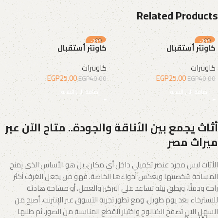
Related Products
-38%
-38%
كاونتر أستقبال
كاونتر أستقبال
كاونترات
كاونترات
EGP
25.00
EGP
25.00
EGP
40.00
EGP
40.00
إضافة إلى السلة
إضافة إلى السلة
أثاث يجمع بين الأناقة والجودة.. متاح الآن عبر
ميراث مصر
الأثاث ليس مجرد عنصر تكميلي داخل أي مكان، بل هو الأساس الذي يمنح
المساحة شخصيتها ويعكس أجواءها الخاصة. فهو من يجعل الغرف أكثر
راحة ودفئًا، ويخلق بيئة تساعد على التركيز والعمل، أو مساحة هادئة
للاسترخاء بعد يوم طويل. ومع تطور تجربة التسوق عبر الإنترنت، أصبح من
السهل الآن تصفح الكتالوج واختيار القطع المناسبة من الصور، ثم طلبها