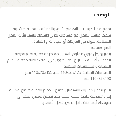
الوصف
يجمع هذا الكونتر بين التصميم الأنيق والوظائف العملية، حيث يوفر
سطحًا مناسبًا للعمل مع مساحات تخزين واسعة. يناسب بيئات العمل
المختلفة، سواء في الشركات أو العيادات أو الفنادق.
المواصفات:
يتميز بهيكل قوي مقاوم للاهتزاز، مع طبقة حماية تمنع تعرضه
للخدوش أو التلف السريع. كما يحتوي على أرفف داخلية مخفية لتنظيم
الملفات والمستلزمات المكتبية.
المقاسات المتاحة: 125×65×110 سم، 155×70×110 سم،
190×85×110 سم.
نلتزم بتوفير كونترات الاستقبال بجميع الأحجام المطلوبة، مع إمكانية
إجراء تعديلات خاصة حسب الطلب. كما نضمن توصيل المنتج إلى
موقعك أينما كنت داخل مصر بأفضل الأسعار.